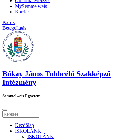
Outlook levelezés
MySemmelweis
Karrier
Karok
Betegellátás
Bókay János Többcélú Szakképző
Intézmény
Semmelweis Egyetem
Kezdőlap
ISKOLÁNK
ISKOLÁNK