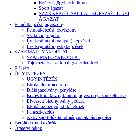
Egészségügyi technikum
Sport ágazat
SZAKKÉPZŐ ISKOLA – EGÉSZSÉGÜGYI
ÁGAZAT
Felnőttképzési jogviszony
Felnőttképzési jogviszony
Szakmai program
Érettségi utáni (nappali) képzések
Érettségi utáni (esti) képzések
SZAKMAI GYAKORLAT
SZAKMAI GYAKORLAT
Tájékoztató a szakmai gyakorlatokról
E-Kréta
ÜGYINTÉZÉS
ÜGYINTÉZÉS
Iskolai dokumentumok
Diákigazolvány igénylése
Be- és kiiratkozás, tanulói jogviszony szüneteltetése
Elveszett bizonyítvány pótlása
Iskolához benyújtott kérelmek
Panaszkezelés
Aktív sportolók tanulmányainak támogatása
Betöltött munkakörök
Óratervi hálók