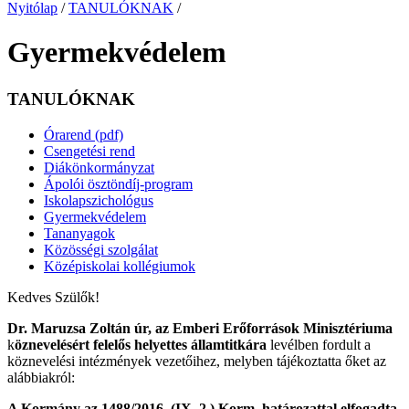
Nyitólap
/
TANULÓKNAK
/
Gyermekvédelem
TANULÓKNAK
Órarend (pdf)
Csengetési rend
Diákönkormányzat
Ápolói ösztöndíj-program
Iskolapszichológus
Gyermekvédelem
Tananyagok
Közösségi szolgálat
Középiskolai kollégiumok
Kedves Szülők!
Dr. Maruzsa Zoltán
úr, az
Emberi Erőforrások Minisztériuma
k
öznevelésért felelős helyettes államtitkára
levélben fordult a
köznevelési intézmények vezetőihez, melyben tájékoztatta őket az
alábbiakról:
A Kormány az 1488/2016. (IX. 2.) Korm. határozattal elfogadta