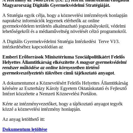
Magyarország Digitális Gyermekvédelmi Stratégiáját.
A Stratégia egyik célja, hogy a köznevelési intézmények honlapján
naprakész információk legyenek elérhetők az online
gyermekvédelem területén alkalmazható jogszabályokról, védelmi
lehetőségekről és a médiaműveltség növelését célzó programokról.
A Digitális Gyermekvédelmi Stratégia Intézkedési Terve Vl/3.
intézkedéséhez kapcsolódóan az
Emberi Erőforrások Minisztériuma Szociálpolitikáért Felelős
Helyettes Államtitkárság elkészítette
A magyar gyermekvédelmi
rendszer működése az online környezetben történő
gyermekveszélyeztetés tükrében
című tájékoztató anyagot
.
A dokumentumot a Köznevelésért Felelős Helyettes Államtitkárság
kérésére az Eszterházy Károly Egyetem Oktatáskutató és Fejlesztő
Intézet közzétette a Nemzeti Köznevelési Portálon.
Kérte az intézményvezetőket, hogy a tájékoztató anyagot tegyék
közzé a köznevelési intézmény honlapján.
Az anyag letölthető itt:
Dokumentum letöltése