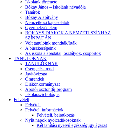
Iskolánk története
Bókay János – Iskolánk névadója
Tanárok
Bókay Alapítvány
Nemzetközi kapcsolatok
Gyermekvédelem
BÓKAYS DIÁKOK A NEMZETI SZÍNHÁZ
SZÍNPADÁN
Volt tanulóink mondták/írták
A büszkeségeink
Az iskola alapadatai, osztályok, csoportok
TANULÓKNAK
TANULÓKNAK
Csengetési rend
Javítóvizsga
Órarendek
Diákönkormányzat
Ápolói ösztöndíj-program
Iskolapszichológus
Felvételi
Felvételi
Felvételi információk
Felvételi, beiratkozás
Nyílt napok nyolcadikosoknak
Két tanítási nyelvű egészségügy ágazat