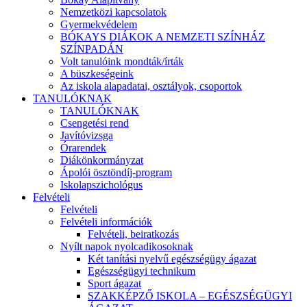
Nemzetközi kapcsolatok
Gyermekvédelem
BÓKAYS DIÁKOK A NEMZETI SZÍNHÁZ
SZÍNPADÁN
Volt tanulóink mondták/írták
A büszkeségeink
Az iskola alapadatai, osztályok, csoportok
TANULÓKNAK
TANULÓKNAK
Csengetési rend
Javítóvizsga
Órarendek
Diákönkormányzat
Ápolói ösztöndíj-program
Iskolapszichológus
Felvételi
Felvételi
Felvételi információk
Felvételi, beiratkozás
Nyílt napok nyolcadikosoknak
Két tanítási nyelvű egészségügy ágazat
Egészségügyi technikum
Sport ágazat
SZAKKÉPZŐ ISKOLA – EGÉSZSÉGÜGYI