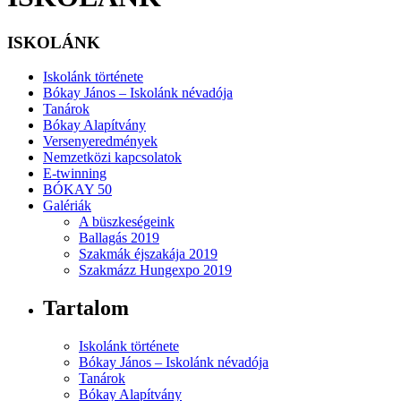
ISKOLÁNK
Iskolánk története
Bókay János – Iskolánk névadója
Tanárok
Bókay Alapítvány
Versenyeredmények
Nemzetközi kapcsolatok
E-twinning
BÓKAY 50
Galériák
A büszkeségeink
Ballagás 2019
Szakmák éjszakája 2019
Szakmázz Hungexpo 2019
Tartalom
Iskolánk története
Bókay János – Iskolánk névadója
Tanárok
Bókay Alapítvány