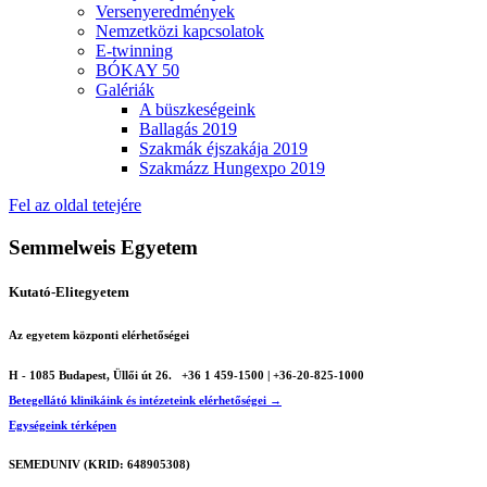
Versenyeredmények
Nemzetközi kapcsolatok
E-twinning
BÓKAY 50
Galériák
A büszkeségeink
Ballagás 2019
Szakmák éjszakája 2019
Szakmázz Hungexpo 2019
Fel az oldal tetejére
Semmelweis Egyetem
Kutató-Elitegyetem
Az egyetem központi elérhetőségei
H - 1085 Budapest, Üllői út 26.
+36 1 459-1500 | +36-20-825-1000
Betegellátó klinikáink és intézeteink elérhetőségei →
Egységeink térképen
SEMEDUNIV (KRID: 648905308)