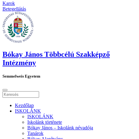
Karok
Betegellátás
Bókay János Többcélú Szakképző
Intézmény
Semmelweis Egyetem
Kezdőlap
ISKOLÁNK
ISKOLÁNK
Iskolánk története
Bókay János – Iskolánk névadója
Tanárok
Bókay Alapítvány