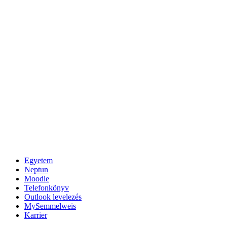
Egyetem
Neptun
Moodle
Telefonkönyv
Outlook levelezés
MySemmelweis
Karrier