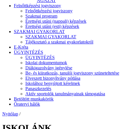
ÁGAZAT
Felnőttképzési jogviszony
Felnőttképzési jogviszony
Szakmai program
Érettségi utáni (nappali) képzések
Érettségi utáni (esti) képzések
SZAKMAI GYAKORLAT
SZAKMAI GYAKORLAT
Tájékoztató a szakmai gyakorlatokról
E-Kréta
ÜGYINTÉZÉS
ÜGYINTÉZÉS
Iskolai dokumentumok
Diákigazolvány igénylése
Be- és kiiratkozás, tanulói jogviszony szüneteltetése
Elveszett bizonyítvány pótlása
Iskolához benyújtott kérelmek
Panaszkezelés
Aktív sportolók tanulmányainak támogatása
Betöltött munkakörök
Óratervi hálók
Nyitólap
/
ISKOLÁNK