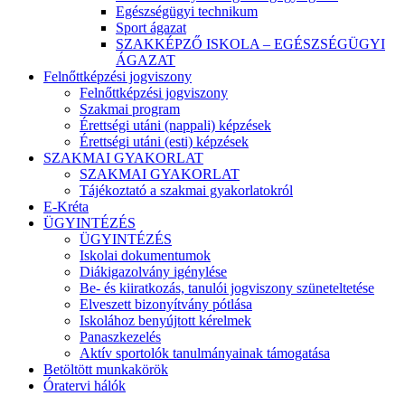
Egészségügyi technikum
Sport ágazat
SZAKKÉPZŐ ISKOLA – EGÉSZSÉGÜGYI
ÁGAZAT
Felnőttképzési jogviszony
Felnőttképzési jogviszony
Szakmai program
Érettségi utáni (nappali) képzések
Érettségi utáni (esti) képzések
SZAKMAI GYAKORLAT
SZAKMAI GYAKORLAT
Tájékoztató a szakmai gyakorlatokról
E-Kréta
ÜGYINTÉZÉS
ÜGYINTÉZÉS
Iskolai dokumentumok
Diákigazolvány igénylése
Be- és kiiratkozás, tanulói jogviszony szüneteltetése
Elveszett bizonyítvány pótlása
Iskolához benyújtott kérelmek
Panaszkezelés
Aktív sportolók tanulmányainak támogatása
Betöltött munkakörök
Óratervi hálók