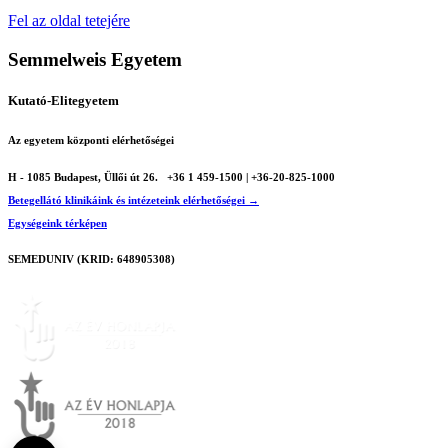
Fel az oldal tetejére
Semmelweis Egyetem
Kutató-Elitegyetem
Az egyetem központi elérhetőségei
H - 1085 Budapest, Üllői út 26.
+36 1 459-1500 | +36-20-825-1000
Betegellátó klinikáink és intézeteink elérhetőségei →
Egységeink térképen
SEMEDUNIV (KRID: 648905308)