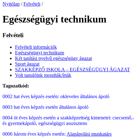
Nyitólap
/
Felvételi
/
Egészségügyi technikum
Felvételi
Felvételi információk
Egészségügyi technikum
Két tanítási nyelvű egészségügy ágazat
Sport ágazat
SZAKKÉPZŐ ISKOLA – EGÉSZSÉGÜGYI ÁGAZAT
Volt tanulóink mondták/írták
Tagozatkód:
0002 hat éves képzés esetén: okleveles általános ápoló
0003 hat éves képzés esetén általános ápoló
0004 öt éves képzés esetén a szakképzettség kimenetei: csecsemő,-
és gyermekápoló, egészségügyi asszisztens
0006 három éves képzés esetén:
Alapápolási munkatárs