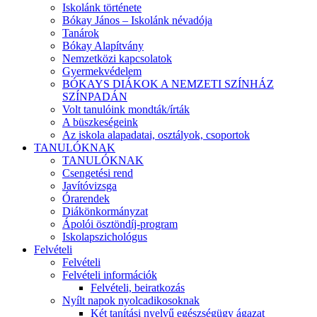
Iskolánk története
Bókay János – Iskolánk névadója
Tanárok
Bókay Alapítvány
Nemzetközi kapcsolatok
Gyermekvédelem
BÓKAYS DIÁKOK A NEMZETI SZÍNHÁZ
SZÍNPADÁN
Volt tanulóink mondták/írták
A büszkeségeink
Az iskola alapadatai, osztályok, csoportok
TANULÓKNAK
TANULÓKNAK
Csengetési rend
Javítóvizsga
Órarendek
Diákönkormányzat
Ápolói ösztöndíj-program
Iskolapszichológus
Felvételi
Felvételi
Felvételi információk
Felvételi, beiratkozás
Nyílt napok nyolcadikosoknak
Két tanítási nyelvű egészségügy ágazat