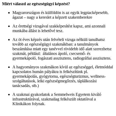
Miért válaszd az egészségügyi képzést?
Magyarországon és külföldön is az egyik legpiacképesebb,
ágazat – nagy a kereslet a képzett szakemberekre
Az érettségi vizsgával szakképesítést kapsz, ami azonnali
munkába állást is lehetővé tesz.
Az öt éves képzés után felvételi vizsga nélküli tanulhatsz
tovább az egészségügyi szakmákban: a tanulmányok
beszámítása miatt egy tanévvel rövidebb idő alatt szerezhetsz
szakmát, például: általános ápoló, csecsemő- és
gyermekápoló, fogászati asszisztens, radiográfiai asszisztens.
A hagyományos szakmákon kívül az egészséggel, életmóddal
kapcsolatos humán pályákra is felkészítünk pl.
gyermekápolás, gyógytorna, egészségturizmus, wellness-
szolgáltatások, lelki egészségmegőrzés, táplálkozási
tanácsadás, stb.)
A szakmai gyakorlatok a Semmelweis Egyetem kiváló
infrastruktúrával, szakmailag felkészült oktatóival a
Klinikákon folynak.