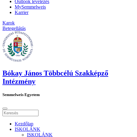
Outlook levelezés
MySemmelweis
Karrier
Karok
Betegellátás
Bókay János Többcélú Szakképző
Intézmény
Semmelweis Egyetem
Kezdőlap
ISKOLÁNK
ISKOLÁNK