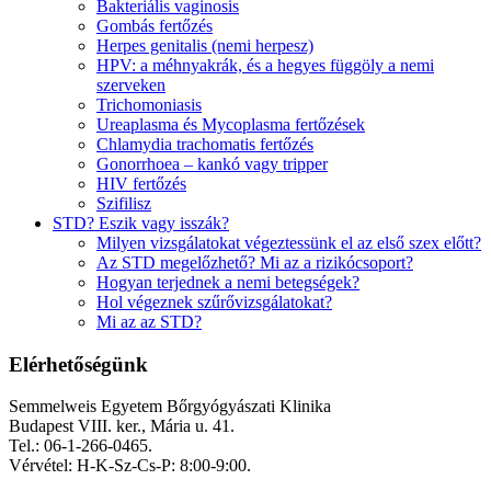
Bakteriális vaginosis
Gombás fertőzés
Herpes genitalis (nemi herpesz)
HPV: a méhnyakrák, és a hegyes függöly a nemi
szerveken
Trichomoniasis
Ureaplasma és Mycoplasma fertőzések
Chlamydia trachomatis fertőzés
Gonorrhoea – kankó vagy tripper
HIV fertőzés
Szifilisz
STD? Eszik vagy isszák?
Milyen vizsgálatokat végeztessünk el az első szex előtt?
Az STD megelőzhető? Mi az a rizikócsoport?
Hogyan terjednek a nemi betegségek?
Hol végeznek szűrővizsgálatokat?
Mi az az STD?
Elérhetőségünk
Semmelweis Egyetem Bőrgyógyászati Klinika
Budapest VIII. ker., Mária u. 41.
Tel.: 06-1-266-0465.
Vérvétel: H-K-Sz-Cs-P: 8:00-9:00.