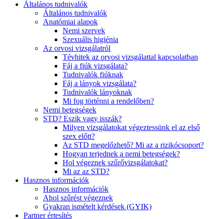
Általános tudnivalók
Általános tudnivalók
Anatómiai alapok
Nemi szervek
Szexuális higiénia
Az orvosi vizsgálatról
Tévhitek az orvosi vizsgálattal kapcsolatban
Fáj a fiúk vizsgálata?
Tudnivalók fiúknak
Fáj a lányok vizsgálata?
Tudnivalók lányoknak
Mi fog történni a rendelőben?
Nemi betegségek
STD? Eszik vagy isszák?
Milyen vizsgálatokat végeztessünk el az első
szex előtt?
Az STD megelőzhető? Mi az a rizikócsoport?
Hogyan terjednek a nemi betegségek?
Hol végeznek szűrővizsgálatokat?
Mi az az STD?
Hasznos információk
Hasznos információk
Ahol szűrést végeznek
Gyakran ismételt kérdések (GYIK)
Partner értesítés