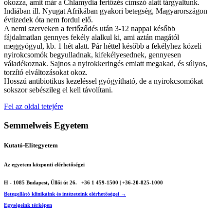
okozza, amit már a Chlamydia fertőzés címszó alatt tárgyaltunk.
Indiában ill. Nyugat Afrikában gyakori betegség, Magyarországon
évtizedek óta nem fordul elő.
A nemi szerveken a fertőződés után 3-12 nappal később
fájdalmatlan gennyes fekély alalkul ki, ami aztán magától
meggyógyul, kb. 1 hét alatt. Pár héttel később a fekélyhez közeli
nyirokcsomók begyulladnak, kifekélyesednek, gennyesen
váladékoznak. Sajnos a nyirokkeringés emiatt megakad, és súlyos,
torzító elváltozásokat okoz.
Hosszú antibiotikus kezeléssel gyógyítható, de a nyirokcsomókat
sokszor sebészileg el kell távolítani.
Fel az oldal tetejére
Semmelweis Egyetem
Kutató-Elitegyetem
Az egyetem központi elérhetőségei
H - 1085 Budapest, Üllői út 26.
+36 1 459-1500 | +36-20-825-1000
Betegellátó klinikáink és intézeteink elérhetőségei →
Egységeink térképen