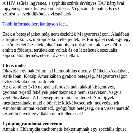
A HIV szűrés ingyenes, a syphilis szűrés érvényes TAJ kártyával
ingyenes, ennek hiányában térítéses. Végezünk hepatitis B és C
szűrést is, ezek díjköteles vizsgálatok.
Több információért kattintson ide...
Ezek a betegségeket még nem észlelték Magyarországon. Általában
a trópusokon, szubtrópusokon elterjedtek, és Európába csak egy-egy
elszórt esetet észleltek, általában olyan turistákon, akik az előbb
említett földrajzi területeken voltak és ott létesítettek szexuális
kapcsolatot, természetesen óvszer nélkül.
Ulcus molle
Okozója egy baktérium, a Haemophilus ducrey. Délkelet-Ázsiában,
Afrikában, Közép-Amerikában gyakori betegség, Magyarországon
évtizedek óta nem fordul elő.
Az első tünet 3-10 nappal a fertőzés után alakul ki: gennyes,
gyorsan terjedő fekélyek jelentkeznek a nemi szerveken, vagy a
végbélnyíláson. A betegség nyirokutakon terjed. A mirigyek
megduzzadnak, majd a bőr felé kifekélyesednek, nedvedzenek.
Antibiotikummal kezelhető, gyógyíthat betegség, de a visszamaradó
szövődmények egyáltalán nem kellemesek!
Lymphogranuloma venereum
Annak a Chlamydia trachomatis baktériumnak egy speciális típusa