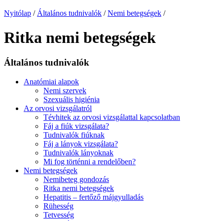
Nyitólap
/
Általános tudnivalók
/
Nemi betegségek
/
Ritka nemi betegségek
Általános tudnivalók
Anatómiai alapok
Nemi szervek
Szexuális higiénia
Az orvosi vizsgálatról
Tévhitek az orvosi vizsgálattal kapcsolatban
Fáj a fiúk vizsgálata?
Tudnivalók fiúknak
Fáj a lányok vizsgálata?
Tudnivalók lányoknak
Mi fog történni a rendelőben?
Nemi betegségek
Nemibeteg gondozás
Ritka nemi betegségek
Hepatitis – fertőző májgyulladás
Rühesség
Tetvesség