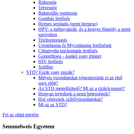
Rühesség
Tetvesség
Bakteriális vaginosis
Gombás fertőzés
Herpes genitalis (nemi herpesz)
HPV: a méhnyakrák, és a hegyes függöly a nemi
szerveken
Trichomoniasis
Ureaplasma és Mycoplasma fertőzések
Chlamydia trachomatis fertőzés
Gonorrhoea – kankó vagy tripper
HIV fertőzés
Szifilisz
STD? Eszik vagy isszák?
Milyen vizsgálatokat végeztessünk el az első
szex előtt?
Az STD megelőzhető? Mi az a rizikócsoport?
Hogyan terjednek a nemi betegségek?
Hol végeznek szűrővizsgálatokat?
Mi az az STD?
Fel az oldal tetejére
Semmelweis Egyetem