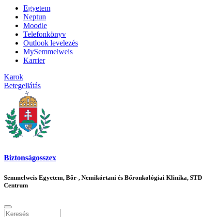
Egyetem
Neptun
Moodle
Telefonkönyv
Outlook levelezés
MySemmelweis
Karrier
Karok
Betegellátás
Biztonságosszex
Semmelweis Egyetem, Bőr-, Nemikórtani és Bőronkológiai Klinika, STD
Centrum