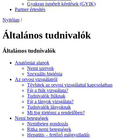
Gyakran ismételt kérdések (GYIK)
Partner értesítés
Nyitólap
/
Általános tudnivalók
Általános tudnivalók
Anatómiai alapok
Nemi szervek
Szexuális higiénia
Az orvosi vizsgálatról
Tévhitek az orvosi vizsgálattal kapcsolatban
Fáj a fiúk vizsgálata?
Tudnivalók fiúknak
Fáj a lányok vizsgálata?
Tudnivalók lányoknak
Mi fog történni a rendelőben?
Nemi betegségek
Nemibeteg gondozás
Ritka nemi betegségek
Hepatitis – fertőző májgyulladás