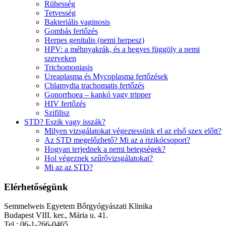
Rühesség
Tetvesség
Bakteriális vaginosis
Gombás fertőzés
Herpes genitalis (nemi herpesz)
HPV: a méhnyakrák, és a hegyes függöly a nemi
szerveken
Trichomoniasis
Ureaplasma és Mycoplasma fertőzések
Chlamydia trachomatis fertőzés
Gonorrhoea – kankó vagy tripper
HIV fertőzés
Szifilisz
STD? Eszik vagy isszák?
Milyen vizsgálatokat végeztessünk el az első szex előtt?
Az STD megelőzhető? Mi az a rizikócsoport?
Hogyan terjednek a nemi betegségek?
Hol végeznek szűrővizsgálatokat?
Mi az az STD?
Elérhetőségünk
Semmelweis Egyetem Bőrgyógyászati Klinika
Budapest VIII. ker., Mária u. 41.
Tel.: 06-1-266-0465.