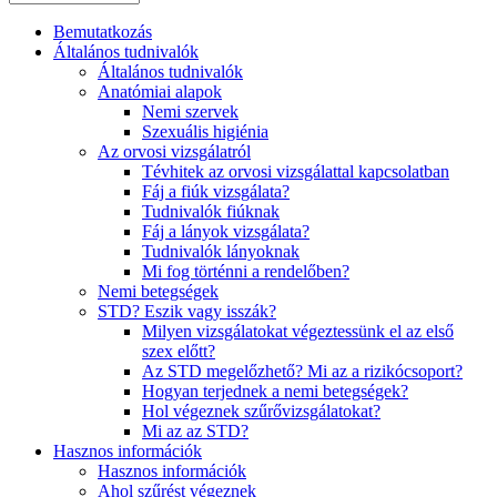
Bemutatkozás
Általános tudnivalók
Általános tudnivalók
Anatómiai alapok
Nemi szervek
Szexuális higiénia
Az orvosi vizsgálatról
Tévhitek az orvosi vizsgálattal kapcsolatban
Fáj a fiúk vizsgálata?
Tudnivalók fiúknak
Fáj a lányok vizsgálata?
Tudnivalók lányoknak
Mi fog történni a rendelőben?
Nemi betegségek
STD? Eszik vagy isszák?
Milyen vizsgálatokat végeztessünk el az első
szex előtt?
Az STD megelőzhető? Mi az a rizikócsoport?
Hogyan terjednek a nemi betegségek?
Hol végeznek szűrővizsgálatokat?
Mi az az STD?
Hasznos információk
Hasznos információk
Ahol szűrést végeznek