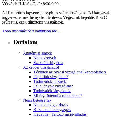
Vérvétel: H-K-Sz-Cs-P: 8:00-9:00.
A HIV szűrés ingyenes, a syphilis szűrés érvényes TAJ kártyával
ingyenes, ennek hiányában térítéses. Végezünk hepatitis B és C
szűrést is, ezek díjköteles vizsgálatok.
Több információért kattintson ide...
Tartalom
Anatómiai alapok
Nemi szervek
Szexuális higiénia
Az orvosi vizsgálatról
Tévhitek az orvosi vizsgálattal kapcsolatban
Fáj a fiúk vizsgálata?
Tudnivalók fiúknak
Fáj a lányok vizsgálata?
Tudnivalók lányoknak
Mi fog történni a rendelőben?
Nemi betegségek
Nemibeteg gondozás
Ritka nemi betegségek
Hepatitis – fertőző májgyulladás