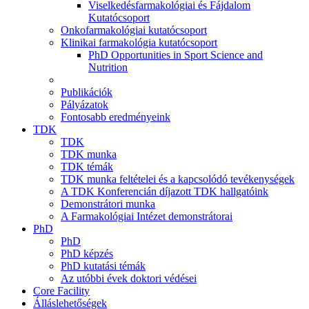
Viselkedésfarmakológiai és Fájdalom
Kutatócsoport
Onkofarmakológiai kutatócsoport
Klinikai farmakológia kutatócsoport
PhD Opportunities in Sport Science and
Nutrition
Publikációk
Pályázatok
Fontosabb eredményeink
TDK
TDK
TDK munka
TDK témák
TDK munka feltételei és a kapcsolódó tevékenységek
A TDK Konferencián díjazott TDK hallgatóink
Demonstrátori munka
A Farmakológiai Intézet demonstrátorai
PhD
PhD
PhD képzés
PhD kutatási témák
Az utóbbi évek doktori védései
Core Facility
Álláslehetőségek