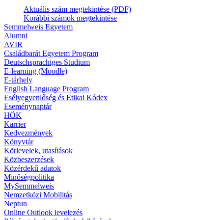
Aktuális szám megtekintése (PDF)
Korábbi számok megtekintése
Semmelweis Egyetem
Alumni
AVIR
Családbarát Egyetem Program
Deutschsprachiges Studium
E-learning (Moodle)
E-tárhely
English Language Program
Esélyegyenlőség és Etikai Kódex
Eseménynaptár
HÖK
Karrier
Kedvezmények
Könyvtár
Körlevelek, utasítások
Közbeszerzések
Közérdekű adatok
Minőségpolitika
MySemmelweis
Nemzetközi Mobilitás
Neptun
Online Outlook levelezés