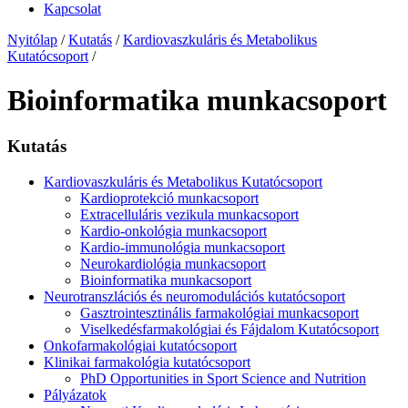
Kapcsolat
Nyitólap
/
Kutatás
/
Kardiovaszkuláris és Metabolikus
Kutatócsoport
/
Bioinformatika munkacsoport
Kutatás
Kardiovaszkuláris és Metabolikus Kutatócsoport
Kardioprotekció munkacsoport
Extracelluláris vezikula munkacsoport
Kardio-onkológia munkacsoport
Kardio-immunológia munkacsoport
Neurokardiológia munkacsoport
Bioinformatika munkacsoport
Neurotranszlációs és neuromodulációs kutatócsoport
Gasztrointesztinális farmakológiai munkacsoport
Viselkedésfarmakológiai és Fájdalom Kutatócsoport
Onkofarmakológiai kutatócsoport
Klinikai farmakológia kutatócsoport
PhD Opportunities in Sport Science and Nutrition
Pályázatok