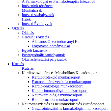
A Farmakológiai és Farmakoterápiás Intézetről
Intézetünk története
Munkatársak
Intézeti szabályzatok
Hírek
Intézeti Évkönyvek
Oktatás
Oktatás
Graduális oktatás
Általános Orvostudományi Kar
Fogorvostudományi Kar
Egyéb kurzusok
Posztgraduális tanfolyamok
Oktatásfejlesztési pályázatok
Kutatás
Kutatás
Kardiovaszkuláris és Metabolikus Kutatócsoport
Kardioprotekció munkacsoport
Extracelluláris vezikula munkacsoport
Kardio-onkológia munkacsoport
Kardio-immunológia munkacsoport
Neurokardiológia munkacsoport
Bioinformatika munkacsoport
Neurotranszlációs és neuromodulációs kutatócsoport
Gasztrointesztinális farmakológiai munkacsoport