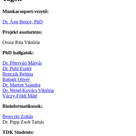
Munkacsoport-vezető:
Dr. Ágg Bence, PhD
Projekt asszisztens:
Orosz Rita Viktória
PhD hallgatók:
Dr. Pétervári Mátyás
Dr. Puhl Eszter
Benczik Bettina
Balogh Olivér
Dr. Marton Szandra
Dr. Weigl-Kovács Viktória
Váczy-Földi Máté
Bioinformatikusok:
Bereczki Zoltán
Dr. Papp Zsolt Tamás
TDK Students: