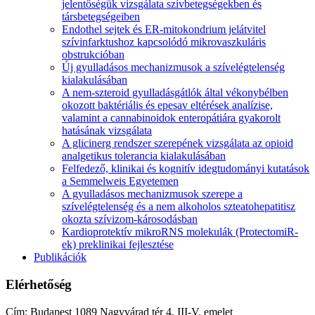
jelentőségük vizsgálata szívbetegségekben és
társbetegségeiben
Endothel sejtek és ER-mitokondrium jelátvitel
szívinfarktushoz kapcsolódó mikrovaszkuláris
obstrukcióban
Új gyulladásos mechanizmusok a szívelégtelenség
kialakulásában
A nem-szteroid gyulladásgátlók által vékonybélben
okozott baktériális és epesav eltérések analízise,
valamint a cannabinoidok enteropátiára gyakorolt
hatásának vizsgálata
A glicinerg rendszer szerepének vizsgálata az opioid
analgetikus tolerancia kialakulásában
Felfedező, klinikai és kognitív idegtudományi kutatások
a Semmelweis Egyetemen
A gyulladásos mechanizmusok szerepe a
szívelégtelenség és a nem alkoholos szteatohepatitisz
okozta szívizom-károsodásban
Kardioprotektív mikroRNS molekulák (ProtectomiR-
ek) preklinikai fejlesztése
Publikációk
Elérhetőség
Cím: Budapest 1089 Nagyvárad tér 4. III-V. emelet