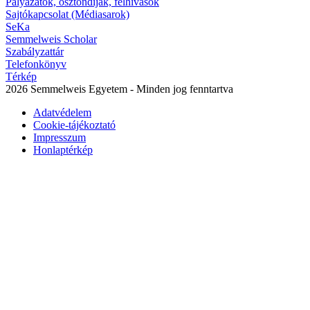
Pályázatok, ösztöndíjak, felhívások
Sajtókapcsolat (Médiasarok)
SeKa
Semmelweis Scholar
Szabályzattár
Telefonkönyv
Térkép
2026 Semmelweis Egyetem - Minden jog fenntartva
Adatvédelem
Cookie-tájékoztató
Impresszum
Honlaptérkép