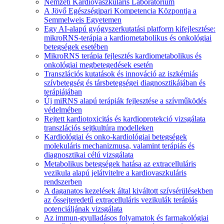
Nemzeti Kardiovaszkuláris Laboratórium
A Jövő Egészségipari Kompetencia Központja a
Semmelweis Egyetemen
Egy AI-alapú gyógyszerkutatási platform kifejlesztése:
mikroRNS-terápia a kardiometabolikus és onkológiai
betegségek esetében
MikroRNS terápia fejlesztés kardiometabolikus és
onkológiai megbetegedések esetén
Transzlációs kutatások és innováció az iszkémiás
szívbetegség és társbetegségei diagnosztikájában és
terápiájában
Új miRNS alapú terápiák fejlesztése a szívműködés
védelmében
Rejtett kardiotoxicitás és kardioprotekció vizsgálata
transzlációs sejtkultúra modelleken
Kardiológiai és onko-kardiológiai betegségek
molekuláris mechanizmusa, valamint terápiás és
diagnosztikai célú vizsgálata
Metabolikus betegségek hatása az extracelluláris
vezikula alapú jelátvitelre a kardiovaszkuláris
rendszerben
A daganatos kezelések által kiváltott szívsérülésekben
az őssejteredetű extracelluláris vezikulák terápiás
potenciáljának vizsgálata
Az immun-gyulladásos folyamatok és farmakológiai