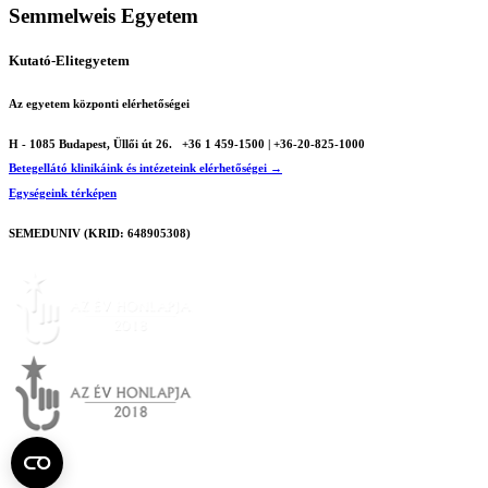
Semmelweis Egyetem
Kutató-Elitegyetem
Az egyetem központi elérhetőségei
H - 1085 Budapest, Üllői út 26.
+36 1 459-1500 | +36-20-825-1000
Betegellátó klinikáink és intézeteink elérhetőségei →
Egységeink térképen
SEMEDUNIV (KRID: 648905308)