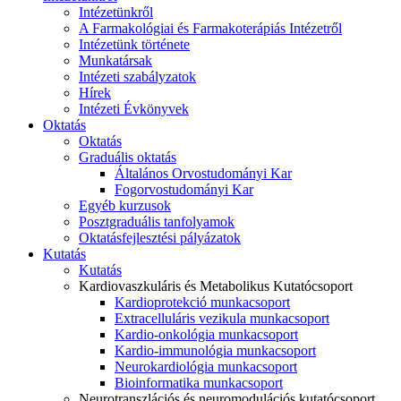
Intézetünkről
A Farmakológiai és Farmakoterápiás Intézetről
Intézetünk története
Munkatársak
Intézeti szabályzatok
Hírek
Intézeti Évkönyvek
Oktatás
Oktatás
Graduális oktatás
Általános Orvostudományi Kar
Fogorvostudományi Kar
Egyéb kurzusok
Posztgraduális tanfolyamok
Oktatásfejlesztési pályázatok
Kutatás
Kutatás
Kardiovaszkuláris és Metabolikus Kutatócsoport
Kardioprotekció munkacsoport
Extracelluláris vezikula munkacsoport
Kardio-onkológia munkacsoport
Kardio-immunológia munkacsoport
Neurokardiológia munkacsoport
Bioinformatika munkacsoport
Neurotranszlációs és neuromodulációs kutatócsoport