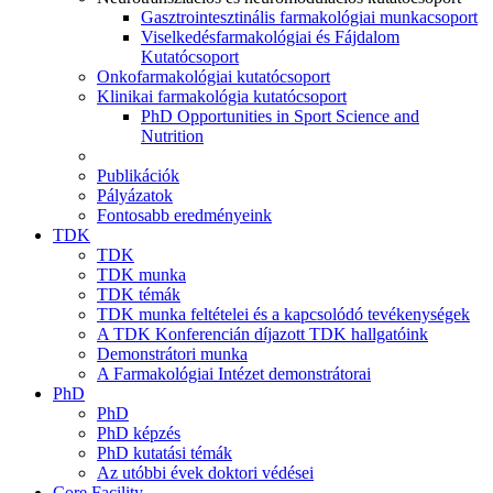
Gasztrointesztinális farmakológiai munkacsoport
Viselkedésfarmakológiai és Fájdalom
Kutatócsoport
Onkofarmakológiai kutatócsoport
Klinikai farmakológia kutatócsoport
PhD Opportunities in Sport Science and
Nutrition
Publikációk
Pályázatok
Fontosabb eredményeink
TDK
TDK
TDK munka
TDK témák
TDK munka feltételei és a kapcsolódó tevékenységek
A TDK Konferencián díjazott TDK hallgatóink
Demonstrátori munka
A Farmakológiai Intézet demonstrátorai
PhD
PhD
PhD képzés
PhD kutatási témák
Az utóbbi évek doktori védései
Core Facility