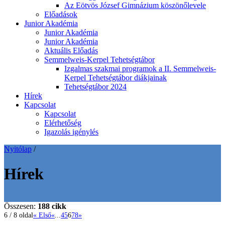
Az Eötvös József Gimnázium köszönőlevele
Előadások
Junior Akadémia
Junior Akadémia
Junior Akadémia
Aktuális Előadás
Semmelweis-Kerpel Tehetségtábor
Izgalmas szakmai programok a II. Semmelweis-
Kerpel Tehetségtábor diákjainak
Tehetségtábor 2024
Hírek
Kapcsolat
Kapcsolat
Elérhetőség
Igazolás igénylés
Nyitólap
/
Hírek
Összesen:
188 cikk
6 / 8 oldal
« Első
«
...
4
5
6
7
8
»