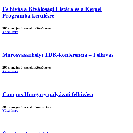
Felhívás a Kíválósági Listára és a Kerpel
Programba kerülésre
2019. május 8. szerda
Közzétette:
Váczi Imre
Marosvásárhelyi TDK-konferencia – Felhívás
2019. május 8. szerda
Közzétette:
Váczi Imre
Campus Hungary pályázati felhívása
2019. május 8. szerda
Közzétette:
Váczi Imre