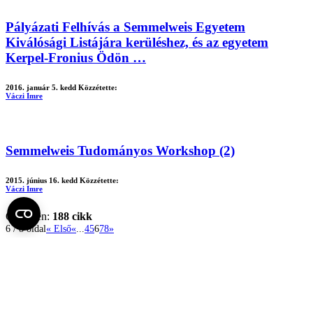
Pályázati Felhívás a Semmelweis Egyetem
Kiválósági Listájára kerüléshez, és az egyetem
Kerpel-Fronius Ödön …
2016. január 5. kedd
Közzétette:
Váczi Imre
Semmelweis Tudományos Workshop (2)
2015. június 16. kedd
Közzétette:
Váczi Imre
Összesen:
188 cikk
6 / 8 oldal
« Első
«
...
4
5
6
7
8
»
Semmelweis Hírek
A nyári hőség a női hormonrendszert is próbára teszi
2026.
augusztus 5. szerda
Tudományos híradó 31.
2026. augusztus 4. kedd