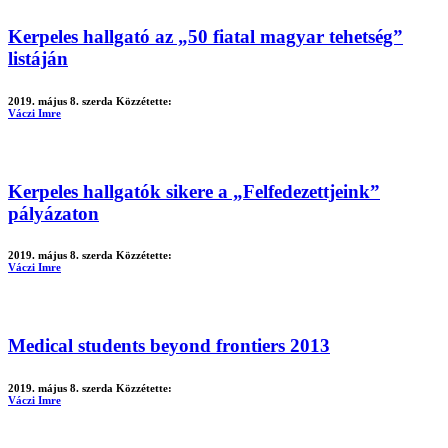
Kerpeles hallgató az „50 fiatal magyar tehetség”
listáján
2019. május 8. szerda
Közzétette:
Váczi Imre
Kerpeles hallgatók sikere a „Felfedezettjeink”
pályázaton
2019. május 8. szerda
Közzétette:
Váczi Imre
Medical students beyond frontiers 2013
2019. május 8. szerda
Közzétette:
Váczi Imre