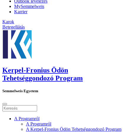
Outlook levelezés
MySemmelweis
Karrier
Karok
Betegellátás
Kerpel-Fronius Ödön
Tehetséggondozó Program
Semmelweis Egyetem
A Programról
A Programról
A Kerpel-Fronius Ödön Tehetséggondozó Program