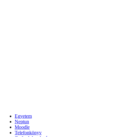
Egyetem
Neptun
Moodle
Telefonkönyv