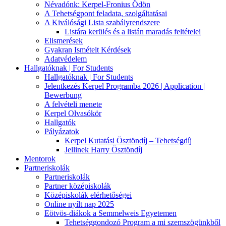
Névadónk: Kerpel-Fronius Ödön
A Tehetségpont feladata, szolgáltatásai
A Kiválósági Lista szabályrendszere
Listára kerülés és a listán maradás feltételei
Elismerések
Gyakran Ismételt Kérdések
Adatvédelem
Hallgatóknak | For Students
Hallgatóknak | For Students
Jelentkezés Kerpel Programba 2026 | Application |
Bewerbung
A felvételi menete
Kerpel Olvasókör
Hallgatók
Pályázatok
Kerpel Kutatási Ösztöndíj – Tehetségdíj
Jellinek Harry Ösztöndíj
Mentorok
Partneriskolák
Partneriskolák
Partner középiskolák
Középiskolák elérhetőségei
Online nyílt nap 2025
Eötvös-diákok a Semmelweis Egyetemen
Tehetséggondozó Program a mi szemszögünkből