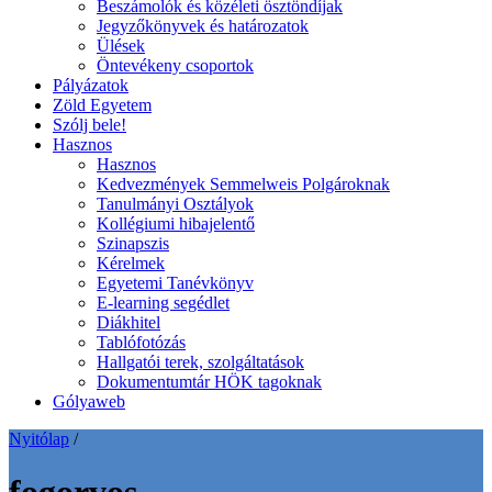
Beszámolók és közéleti ösztöndíjak
Jegyzőkönyvek és határozatok
Ülések
Öntevékeny csoportok
Pályázatok
Zöld Egyetem
Szólj bele!
Hasznos
Hasznos
Kedvezmények Semmelweis Polgároknak
Tanulmányi Osztályok
Kollégiumi hibajelentő
Szinapszis
Kérelmek
Egyetemi Tanévkönyv
E-learning segédlet
Diákhitel
Tablófotózás
Hallgatói terek, szolgáltatások
Dokumentumtár HÖK tagoknak
Gólyaweb
Nyitólap
/
fogorvos