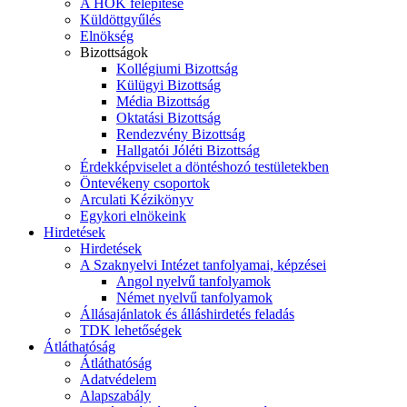
A HÖK felépítése
Küldöttgyűlés
Elnökség
Bizottságok
Kollégiumi Bizottság
Külügyi Bizottság
Média Bizottság
Oktatási Bizottság
Rendezvény Bizottság
Hallgatói Jóléti Bizottság
Érdekképviselet a döntéshozó testületekben
Öntevékeny csoportok
Arculati Kézikönyv
Egykori elnökeink
Hirdetések
Hirdetések
A Szaknyelvi Intézet tanfolyamai, képzései
Angol nyelvű tanfolyamok
Német nyelvű tanfolyamok
Állásajánlatok és álláshirdetés feladás
TDK lehetőségek
Átláthatóság
Átláthatóság
Adatvédelem
Alapszabály