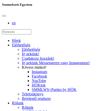
Semmelweis Egyetem
en
Hírek
Elérhetőség
Elérhetőség
Írj nekünk!
Csatlakozz hozzánk!
Írj nekünk Messengeren vagy Instagramon!
Kövess minket!
Instagram
Facebook
YouTube
HÖKtok
SMMLWS×Parties by HÖK
Telefonkönyv
Bejelentő rendszer
Rólunk
Rólunk