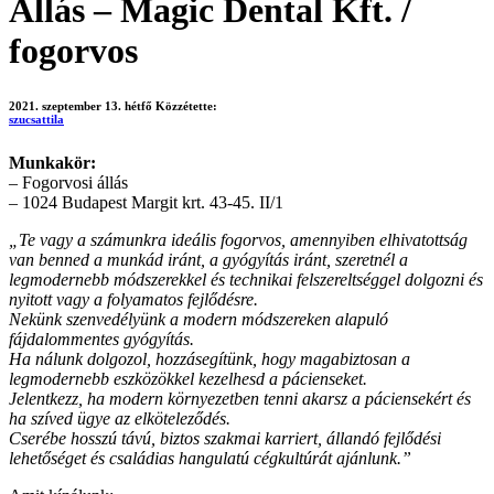
Állás – Magic Dental Kft. /
fogorvos
2021. szeptember 13. hétfő
Közzétette:
szucsattila
Munkakör:
– Fogorvosi állás
– 1024 Budapest Margit krt. 43-45. II/1
„Te vagy a számunkra ideális fogorvos, amennyiben elhivatottság
van benned a munkád iránt, a gyógyítás iránt, szeretnél a
legmodernebb módszerekkel és technikai felszereltséggel dolgozni és
nyitott vagy a folyamatos fejlődésre.
Nekünk szenvedélyünk a modern módszereken alapuló
fájdalommentes gyógyítás.
Ha nálunk dolgozol, hozzásegítünk, hogy magabiztosan a
legmodernebb eszközökkel kezelhesd a pácienseket.
Jelentkezz, ha modern környezetben tenni akarsz a páciensekért és
ha szíved ügye az elköteleződés.
Cserébe hosszú távú, biztos szakmai karriert, állandó fejlődési
lehetőséget és családias hangulatú cégkultúrát ajánlunk.”