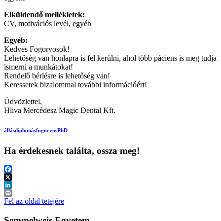
Elküldendő mellékletek:
CV, motivációs levél, egyéb
Egyéb:
Kedves Fogorvosok!
Lehetőség van honlapra is fel kerülni, ahol több páciens is meg tudja
ismerni a munkátokat!
Rendelő bérlésre is lehetőség van!
Keressetek bizalommal további információért!
Üdvözlettel,
Hliva Mercédesz Magic Dental Kft.
állás
diplomás
fogorvos
PhD
Ha érdekesnek találta, ossza meg!
Facebook
X
LinkedIn
Print
Fel az oldal tetejére
Semmelweis Egyetem