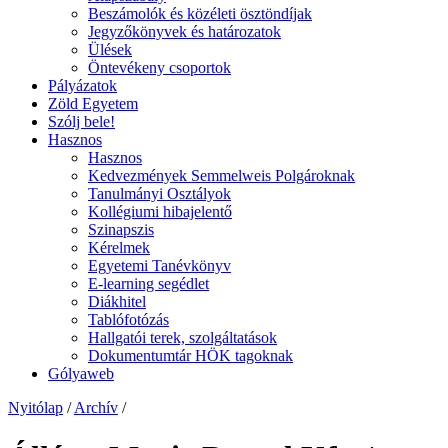
Beszámolók és közéleti ösztöndíjak
Jegyzőkönyvek és határozatok
Ülések
Öntevékeny csoportok
Pályázatok
Zöld Egyetem
Szólj bele!
Hasznos
Hasznos
Kedvezmények Semmelweis Polgároknak
Tanulmányi Osztályok
Kollégiumi hibajelentő
Szinapszis
Kérelmek
Egyetemi Tanévkönyv
E-learning segédlet
Diákhitel
Tablófotózás
Hallgatói terek, szolgáltatások
Dokumentumtár HÖK tagoknak
Gólyaweb
Nyitólap
/
Archív
/