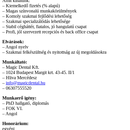
Amit kínálunk:
– Kiemelkedő fizetés (% alapú)
– Magas színvonalú munkakörülmények
– Komoly szakmai fejlődési lehetőség
– Szakmai specializálódás lehetősége
– Stabil cégháttér, fiatalos, jó hangulatú csapat
– Profi, jól szervezett recepciós és back office csapat
Elvárások:
– Angol nyelv
– Szakmai felkészültség és nyitottság az új megoldásokra
Munkáltató:
– Magic Dental Kft.
– 1024 Budapest Margit krt. 43-45. II/1
– Hliva Mercédesz
–
info@magicdental.hu
– 06307555520
Munkaerő igény:
– PhD hallgató, diplomás
– FOK VI.
– Angol
Honorárium:
egyéni