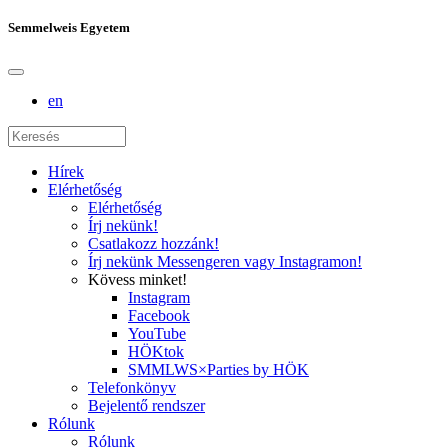
Semmelweis Egyetem
en
Hírek
Elérhetőség
Elérhetőség
Írj nekünk!
Csatlakozz hozzánk!
Írj nekünk Messengeren vagy Instagramon!
Kövess minket!
Instagram
Facebook
YouTube
HÖKtok
SMMLWS×Parties by HÖK
Telefonkönyv
Bejelentő rendszer
Rólunk
Rólunk