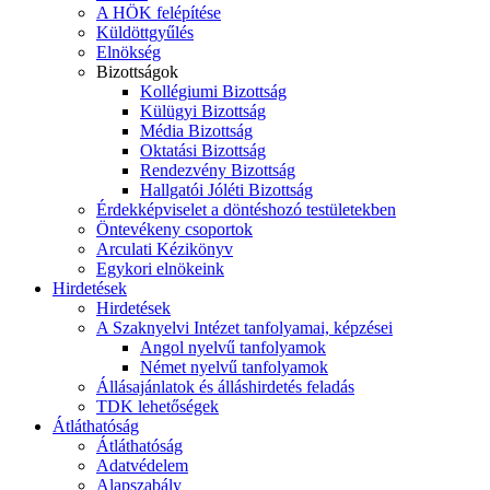
A HÖK felépítése
Küldöttgyűlés
Elnökség
Bizottságok
Kollégiumi Bizottság
Külügyi Bizottság
Média Bizottság
Oktatási Bizottság
Rendezvény Bizottság
Hallgatói Jóléti Bizottság
Érdekképviselet a döntéshozó testületekben
Öntevékeny csoportok
Arculati Kézikönyv
Egykori elnökeink
Hirdetések
Hirdetések
A Szaknyelvi Intézet tanfolyamai, képzései
Angol nyelvű tanfolyamok
Német nyelvű tanfolyamok
Állásajánlatok és álláshirdetés feladás
TDK lehetőségek
Átláthatóság
Átláthatóság
Adatvédelem
Alapszabály