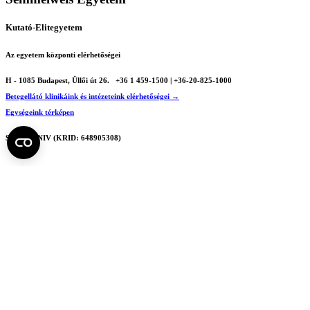
Kutató-Elitegyetem
Az egyetem központi elérhetőségei
H - 1085 Budapest, Üllői út 26.
+36 1 459-1500 | +36-20-825-1000
Betegellátó klinikáink és intézeteink elérhetőségei →
Egységeink térképen
SEMEDUNIV (KRID: 648905308)