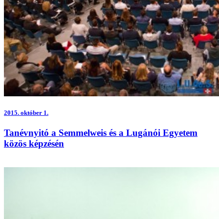
2015.
október 1.
Tanévnyitó a Semmelweis és a Lugánói Egyetem
közös képzésén