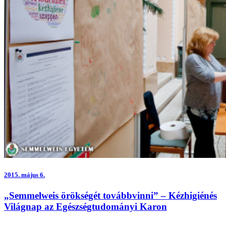
2015.
május 6.
„Semmelweis örökségét továbbvinni” – Kézhigiénés
Világnap az Egészségtudományi Karon