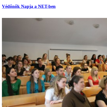
Védőnők Napja a NET-ben