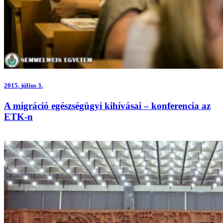
2015.
július 3.
A migráció egészségügyi kihívásai – konferencia az
ETK-n