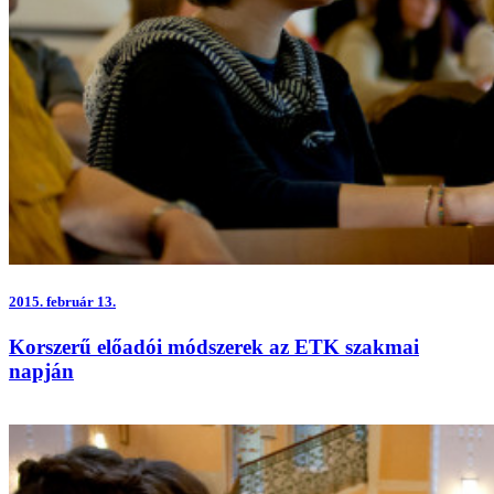
2015.
február 13.
Korszerű előadói módszerek az ETK szakmai
napján