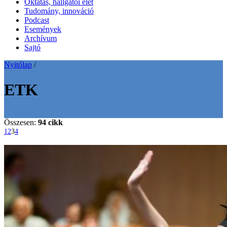
Oktatás, hallgatói élet
Tudomány, innováció
Podcast
Események
Archívum
Sajtó
Nyitólap
/
ETK
Összesen:
94 cikk
1
2
3
4