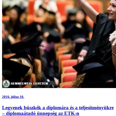
2016.
július 10.
Legyenek büszkék a diplomára és a teljesítményükre
– diplomaátadó ünnepség az ETK-n