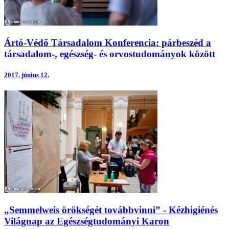
Ártó-Védő Társadalom Konferencia: párbeszéd a
társadalom-, egészség- és orvostudományok között
2017.
június 12.
„Semmelweis örökségét továbbvinni” - Kézhigiénés
Világnap az Egészségtudományi Karon