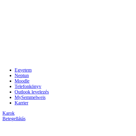
Egyetem
Neptun
Moodle
Telefonkönyv
Outlook levelezés
MySemmelweis
Karrier
Karok
Betegellátás