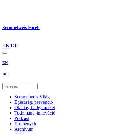
Semmelweis Hírek
hu
EN
DE
EN
DE
Semmelweis Világ
Egészség, prevenció
Oktatás, hallgatói élet
Tudomány, innováció
Podcast
Események
Archívum