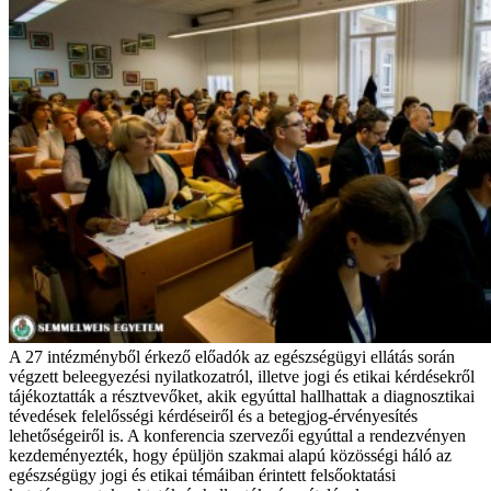
A 27 intézményből érkező előadók az egészségügyi ellátás során
végzett beleegyezési nyilatkozatról, illetve jogi és etikai kérdésekről
tájékoztatták a résztvevőket, akik egyúttal hallhattak a diagnosztikai
tévedések felelősségi kérdéseiről és a betegjog-érvényesítés
lehetőségeiről is. A konferencia szervezői egyúttal a rendezvényen
kezdeményezték, hogy épüljön szakmai alapú közösségi háló az
egészségügy jogi és etikai témáiban érintett felsőoktatási