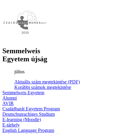
Semmelweis
Egyetem újság
július
Aktuális szám megtekintése (PDF)
Korábbi számok megtekintése
Semmelweis Egyetem
Alumni
AVIR
Családbarát Egyetem Program
Deutschsprachiges Studium
E-learning (Moodle)
E-tárhely
English Language Program