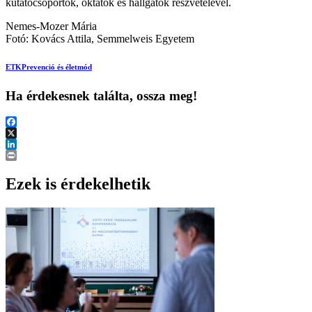
kutatócsoportok, oktatók és hallgatók részvételével.
Nemes-Mozer Mária
Fotó: Kovács Attila, Semmelweis Egyetem
ETK
Prevenció és életmód
Ha érdekesnek találta, ossza meg!
Facebook
X
LinkedIn
Print
Ezek is érdekelhetik