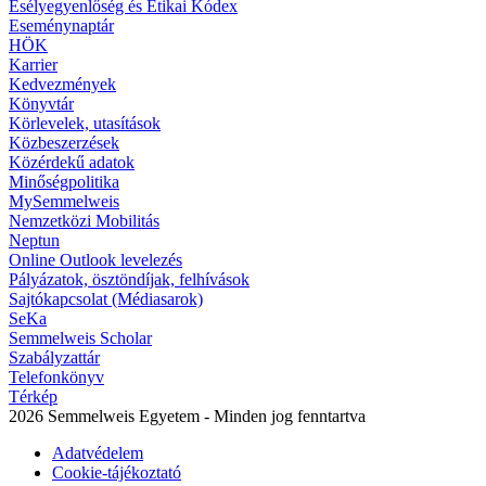
Esélyegyenlőség és Etikai Kódex
Eseménynaptár
HÖK
Karrier
Kedvezmények
Könyvtár
Körlevelek, utasítások
Közbeszerzések
Közérdekű adatok
Minőségpolitika
MySemmelweis
Nemzetközi Mobilitás
Neptun
Online Outlook levelezés
Pályázatok, ösztöndíjak, felhívások
Sajtókapcsolat (Médiasarok)
SeKa
Semmelweis Scholar
Szabályzattár
Telefonkönyv
Térkép
2026 Semmelweis Egyetem - Minden jog fenntartva
Adatvédelem
Cookie-tájékoztató