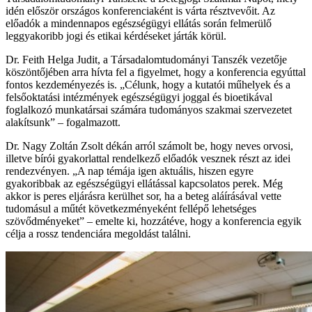
idén először országos konferenciaként is várta résztvevőit. Az
előadók a mindennapos egészségügyi ellátás során felmerülő
leggyakoribb jogi és etikai kérdéseket járták körül.
Dr. Feith Helga Judit, a Társadalomtudományi Tanszék vezetője
köszöntőjében arra hívta fel a figyelmet, hogy a konferencia egyúttal
fontos kezdeményezés is. „Célunk, hogy a kutatói műhelyek és a
felsőoktatási intézmények egészségügyi joggal és bioetikával
foglalkozó munkatársai számára tudományos szakmai szervezetet
alakítsunk” – fogalmazott.
Dr. Nagy Zoltán Zsolt dékán arról számolt be, hogy neves orvosi,
illetve bírói gyakorlattal rendelkező előadók vesznek részt az idei
rendezvényen. „A nap témája igen aktuális, hiszen egyre
gyakoribbak az egészségügyi ellátással kapcsolatos perek. Még
akkor is peres eljárásra kerülhet sor, ha a beteg aláírásával vette
tudomásul a műtét következményeként fellépő lehetséges
szövődményeket” – emelte ki, hozzátéve, hogy a konferencia egyik
célja a rossz tendenciára megoldást találni.