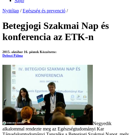
Sajtó
Nyitólap
/
Egészség és prevenció
/
Betegjogi Szakmai Nap és
konferencia az ETK-n
2015. október 16. péntek
Közzétette:
Dobozi Pálma
Negyedik
alkalommal rendezte meg az Egészségtudományi Kar
Társadalomtudományi Tanszéke a Betegjogi Szakmai Napot, mely