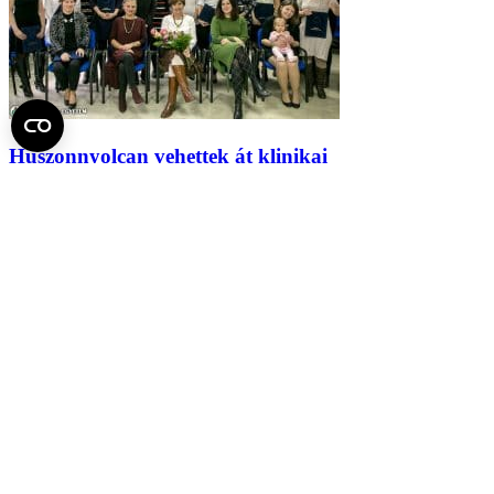
Huszonnyolcan vehettek át klinikai
szakpszichológus oklevelet az egyetemen
2018.
január 23.
Fel az oldal tetejére
Semmelweis Egyetem
Kutató-Elitegyetem
Az egyetem központi elérhetőségei
H - 1085 Budapest, Üllői út 26.
+36 1 459-1500 | +36-20-825-1000
Betegellátó klinikáink és intézeteink elérhetőségei →
Egységeink térképen