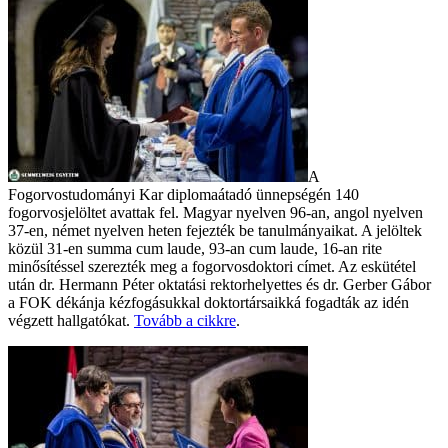
A
Fogorvostudományi Kar diplomaátadó ünnepségén 140
fogorvosjelöltet avattak fel. Magyar nyelven 96-an, angol nyelven
37-en, német nyelven heten fejezték be tanulmányaikat. A jelöltek
közül 31-en summa cum laude, 93-an cum laude, 16-an rite
minősítéssel szerezték meg a fogorvosdoktori címet. Az eskütétel
után dr. Hermann Péter oktatási rektorhelyettes és dr. Gerber Gábor
a FOK dékánja kézfogásukkal doktortársaikká fogadták az idén
végzett hallgatókat.
Tovább a cikkre
.