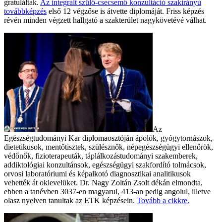
gratuláltak.
Az integrált szülő-csecsemő konzultáció szakirányú
továbbképzés
első 12 végzőse is átvette diplomáját. Friss képzés
révén minden végzett hallgató a szakterület nagykövetévé válhat.
Az
Egészségtudományi Kar diplomaosztóján ápolók, gyógytornászok,
dietetikusok, mentőtisztek, szülésznők, népegészségügyi ellenőrök,
védőnők, fizioterapeuták, táplálkozástudományi szakemberek,
addiktológiai konzultánsok, egészségügyi szakfordító tolmácsok,
orvosi laboratóriumi és képalkotó diagnosztikai analitikusok
vehették át oklevelüket. Dr. Nagy Zoltán Zsolt dékán elmondta,
ebben a tanévben 3037-en magyarul, 413-an pedig angolul, illetve
olasz nyelven tanultak az ETK képzésein.
Tovább a cikkre
.