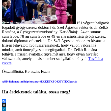
151 végzett hallgatót
fogadott gyógyszerész-doktorrá dr. Szél Ágoston rektor és dr. Zelkó
Romána, a Gyógyszerésztudományi Kar dékánja. 24-en summa
cum laude, 78-an cum laude és 49-en rite minősítésű gyógyszerész
doktori diplomát vehettek át. Dr. Szél Ágoston rektor azt kívánta a
frissen felavatott gyógyszerészeknek, hogy váljon valósággá
mindaz, amit ünnepélyesen megfogadtak. Dr. Zelkó Romána
felhívta a frissen avatottak figyelmét arra, hogy olyan hivatást
választottak, amely a másik ember szolgálatára irányul.
Tovább a
cikkre
.
Összeállította: Keresztes Eszter
ÁOK
diplomaátadó
diplomaosztó
EKK
ETK
FOK
GYTK
Oktatás
Ha érdekesnek találta, ossza meg!
Facebook
X