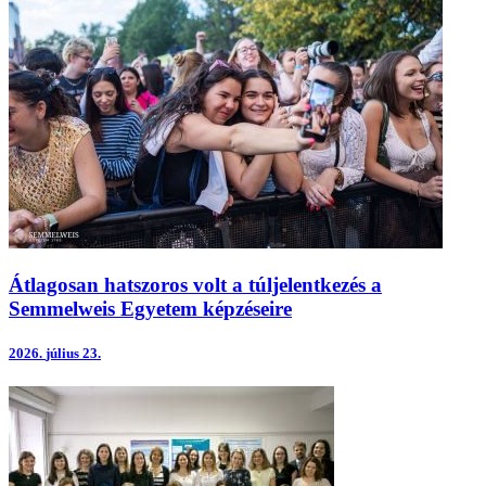
Átlagosan hatszoros volt a túljelentkezés a
Semmelweis Egyetem képzéseire
2026.
július 23.