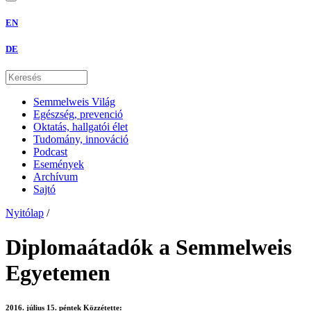
EN
DE
Semmelweis Világ
Egészség, prevenció
Oktatás, hallgatói élet
Tudomány, innováció
Podcast
Események
Archívum
Sajtó
Nyitólap
/
Diplomaátadók a Semmelweis
Egyetemen
2016. július 15. péntek
Közzétette: