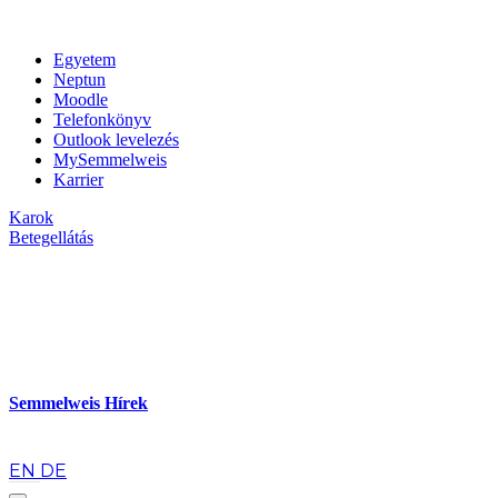
Egyetem
Neptun
Moodle
Telefonkönyv
Outlook levelezés
MySemmelweis
Karrier
Karok
Betegellátás
Semmelweis Hírek
hu
EN
DE