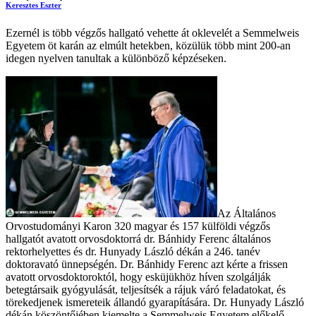
Keresztes Eszter
Ezernél is több végzős hallgató vehette át oklevelét a Semmelweis
Egyetem öt karán az elmúlt hetekben, közülük több mint 200-an
idegen nyelven tanultak a különböző képzéseken.
Az Általános
Orvostudományi Karon 320 magyar és 157 külföldi végzős
hallgatót avatott orvosdoktorrá dr. Bánhidy Ferenc általános
rektorhelyettes és dr. Hunyady László dékán a 246. tanév
doktoravató ünnepségén. Dr. Bánhidy Ferenc azt kérte a frissen
avatott orvosdoktoroktól, hogy esküjükhöz híven szolgálják
betegtársaik gyógyulását, teljesítsék a rájuk váró feladatokat, és
törekedjenek ismereteik állandó gyarapítására. Dr. Hunyady László
dékán köszöntőjében kiemelte a Semmelweis Egyetem előkelő