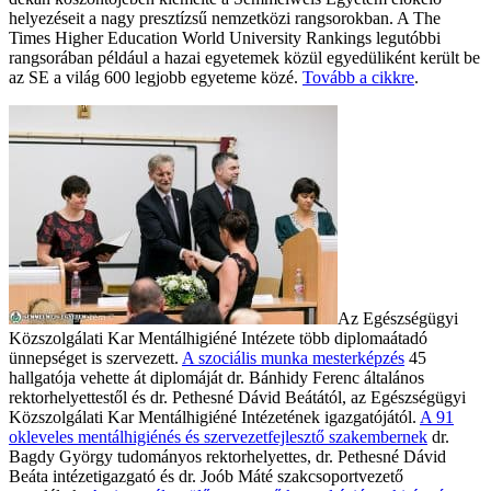
helyezéseit a nagy presztízsű nemzetközi rangsorokban. A The
Times Higher Education World University Rankings legutóbbi
rangsorában például a hazai egyetemek közül egyedüliként került be
az SE a világ 600 legjobb egyeteme közé.
Tovább a cikkre
.
Az Egészségügyi
Közszolgálati Kar Mentálhigiéné Intézete több diplomaátadó
ünnepséget is szervezett.
A szociális munka mesterképzés
45
hallgatója vehette át diplomáját dr. Bánhidy Ferenc általános
rektorhelyettestől és dr. Pethesné Dávid Beátától, az Egészségügyi
Közszolgálati Kar Mentálhigiéné Intézetének igazgatójától.
A 91
okleveles mentálhigiénés és szervezetfejlesztő szakembernek
dr.
Bagdy György tudományos rektorhelyettes, dr. Pethesné Dávid
Beáta intézetigazgató és dr. Joób Máté szakcsoportvezető