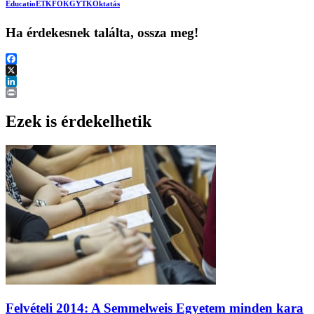
Educatio
ETK
FOK
GYTK
Oktatás
Ha érdekesnek találta, ossza meg!
Facebook
X
LinkedIn
Print
Ezek is érdekelhetik
Felvételi 2014: A Semmelweis Egyetem minden kara