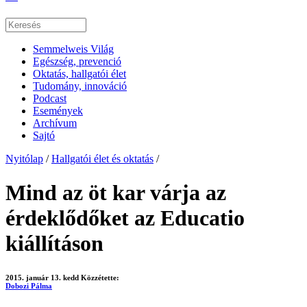
Semmelweis Világ
Egészség, prevenció
Oktatás, hallgatói élet
Tudomány, innováció
Podcast
Események
Archívum
Sajtó
Nyitólap
/
Hallgatói élet és oktatás
/
Mind az öt kar várja az
érdeklődőket az Educatio
kiállításon
2015. január 13. kedd
Közzétette:
Dobozi Pálma