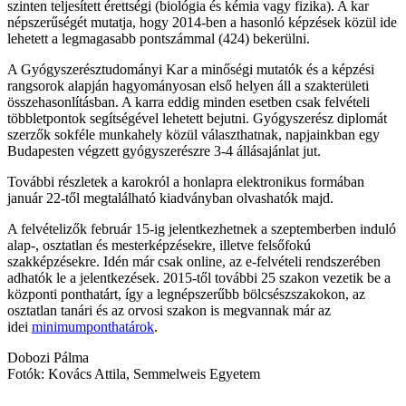
szinten teljesített érettségi (biológia és kémia vagy fizika). A kar
népszerűségét mutatja, hogy 2014-ben a hasonló képzések közül ide
lehetett a legmagasabb pontszámmal (424) bekerülni.
A Gyógyszerésztudományi Kar a minőségi mutatók és a képzési
rangsorok alapján hagyományosan első helyen áll a szakterületi
összehasonlításban. A karra eddig minden esetben csak felvételi
többletpontok segítségével lehetett bejutni. Gyógyszerész diplomát
szerzők sokféle munkahely közül választhatnak, napjainkban egy
Budapesten végzett gyógyszerészre 3-4 állásajánlat jut.
További részletek a karokról a honlapra elektronikus formában
január 22-től megtalálható kiadványban olvashatók majd.
A felvételizők február 15-ig jelentkezhetnek a szeptemberben induló
alap-, osztatlan és mesterképzésekre, illetve felsőfokú
szakképzésekre. Idén már csak online, az e-felvételi rendszerében
adhatók le a jelentkezések. 2015-től további 25 szakon vezetik be a
központi ponthatárt, így a legnépszerűbb bölcsészszakokon, az
osztatlan tanári és az orvosi szakon is megvannak már az
idei
minimumponthatárok
.
Dobozi Pálma
Fotók: Kovács Attila, Semmelweis Egyetem