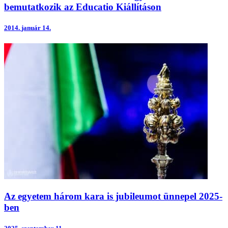
bemutatkozik az Educatio Kiállításon
2014.
január 14.
Az egyetem három kara is jubileumot ünnepel 2025-
ben