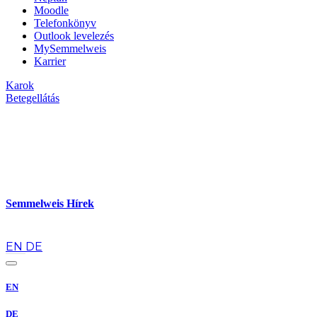
Moodle
Telefonkönyv
Outlook levelezés
MySemmelweis
Karrier
Karok
Betegellátás
Semmelweis Hírek
hu
EN
DE
EN
DE