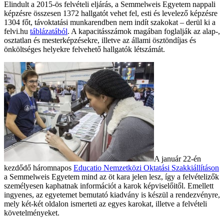
Elindult a 2015-ös felvételi eljárás, a Semmelweis Egyetem nappali
képzésre összesen 1372 hallgatót vehet fel, esti és levelező képzésre
1304 főt, távoktatási munkarendben nem indít szakokat – derül ki a
felvi.hu
táblázatából
. A kapacitásszámok magában foglalják az alap-,
osztatlan és mesterképzésekre, illetve az állami ösztöndíjas és
önköltséges helyekre felvehető hallgatók létszámát.
A január 22-én
kezdődő háromnapos
Educatio Nemzetközi Oktatási Szakkiállításon
a Semmelweis Egyetem mind az öt kara jelen lesz, így a felvételizők
személyesen kaphatnak információt a karok képviselőitől. Emellett
ingyenes, az egyetemet bemutató kiadvány is készül a rendezvényre,
mely két-két oldalon ismerteti az egyes karokat, illetve a felvételi
követelményeket.