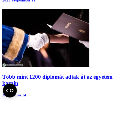
2025.
szeptember 11.
Több mint 1200 diplomát adtak át az egyetem
karain
2017.
július 14.
Fel az oldal tetejére
Semmelweis Egyetem
Kutató-Elitegyetem