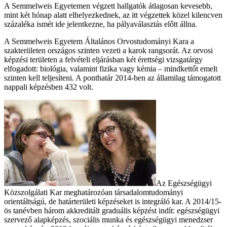
A Semmelweis Egyetemen végzett hallgatók átlagosan kevesebb,
mint két hónap alatt elhelyezkednek, az itt végzettek közel kilencven
százaléka ismét ide jelentkezne, ha pályaválasztás előtt állna.
A Semmelweis Egyetem Általános Orvostudományi Kara a
szakterületen országos szinten vezeti a karok rangsorát. Az orvosi
képzési területen a felvételi eljárásban két érettségi vizsgatárgy
elfogadott: biológia, valamint fizika vagy kémia – mindkettőt emelt
szinten kell teljesíteni. A ponthatár 2014-ben az államilag támogatott
nappali képzésben 432 volt.
Az Egészségügyi
Közszolgálati Kar meghatározóan társadalomtudományi
orientáltságú, de határterületi képzéseket is integráló kar. A 2014/15-
ös tanévben három akkreditált graduális képzést indít: egészségügyi
szervező alapképzés, szociális munka és egészségügyi menedzser