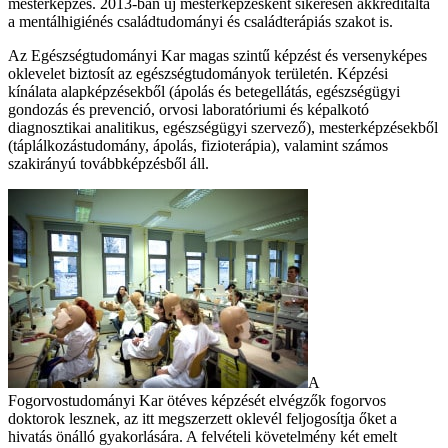
mesterképzés. 2013-ban új mesterképzésként sikeresen akkreditálta
a mentálhigiénés családtudományi és családterápiás szakot is.
Az Egészségtudományi Kar magas szintű képzést és versenyképes
oklevelet biztosít az egészségtudományok területén. Képzési
kínálata alapképzésekből (ápolás és betegellátás, egészségügyi
gondozás és prevenció, orvosi laboratóriumi és képalkotó
diagnosztikai analitikus, egészségügyi szervező), mesterképzésekből
(táplálkozástudomány, ápolás, fizioterápia), valamint számos
szakirányú továbbképzésből áll.
A
Fogorvostudományi Kar ötéves képzését elvégzők fogorvos
doktorok lesznek, az itt megszerzett oklevél feljogosítja őket a
hivatás önálló gyakorlására. A felvételi követelmény két emelt