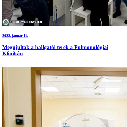
2022.
január 11.
Megújultak a hallgatói terek a Pulmonológiai
Klinikán