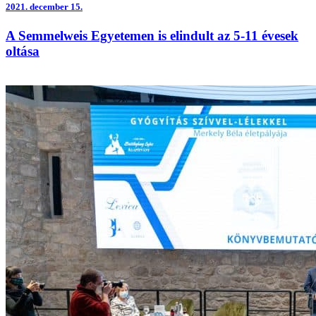
2021.
december 15.
A Semmelweis Egyetemen is elindult az 5-11 évesek
oltása