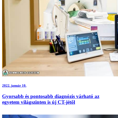
2022.
január 10.
Gyorsabb és pontosabb diagnózis várható az
egyetem világszinten is új CT-jétől