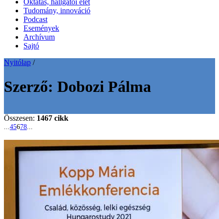
Oktatás, hallgatói élet
Tudomány, innováció
Podcast
Események
Archívum
Sajtó
Nyitólap
/
Szerző:
Dobozi Pálma
Összesen:
1467 cikk
...
4
5
6
7
8
...