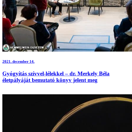
2021.
december 14.
Gyógyítás szívvel-lélekkel – dr. Merkely Béla
életpályáját bemutató könyv jelent meg