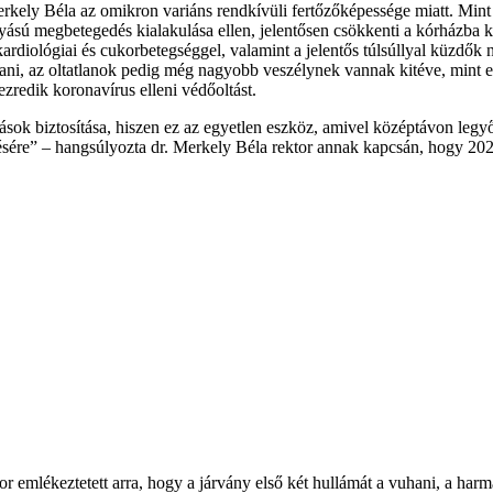
Merkely Béla az omikron variáns rendkívüli fertőzőképessége miatt. Mint
lyású megbetegedés kialakulása ellen, jelentősen csökkenti a kórházba k
i, kardiológiai és cukorbetegséggel, valamint a jelentős túlsúllyal küzd
tani, az oltatlanok pedig még nagyobb veszélynek vannak kitéve, mint 
redik koronavírus elleni védőoltást.
ások biztosítása, hiszen ez az egyetlen eszköz, amivel középtávon le
ésére” – hangsúlyozta dr. Merkely Béla rektor annak kapcsán, hogy 2022
or emlékeztetett arra, hogy a járvány első két hullámát a vuhani, a harm