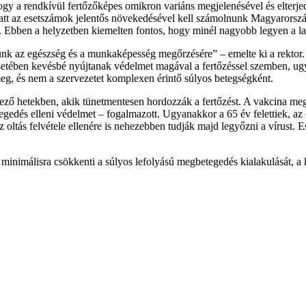
ogy a rendkívül fertőzőképes omikron variáns megjelenésével és elterj
att az esetszámok jelentős növekedésével kell számolnunk Magyarország
. Ebben a helyzetben kiemelten fontos, hogy minél nagyobb legyen a lak
lyünk az egészség és a munkaképesség megőrzésére” – emelte ki a rektor.
setében kevésbé nyújtanak védelmet magával a fertőzéssel szemben, ug
meg, és nem a szervezetet komplexen érintő súlyos betegségként.
ő hetekben, akik tünetmentesen hordozzák a fertőzést. A vakcina megsz
etegedés elleni védelmet – fogalmazott. Ugyanakkor a 65 év felettiek, a
z oltás felvétele ellenére is nehezebben tudják majd legyőzni a vírust.
 minimálisra csökkenti a súlyos lefolyású megbetegedés kialakulását, a k