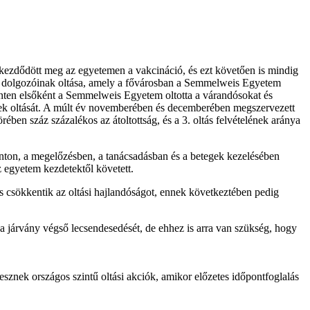
 kezdődött meg az egyetemen a vakcináció, és ezt követően is mindig
 és dolgozóinak oltása, amely a fővárosban a Semmelweis Egyetem
 szinten elsőként a Semmelweis Egyetem oltotta a várandósokat és
tiek oltását. A múlt év novemberében és decemberében megszervezett
en száz százalékos az átoltottság, és a 3. oltás felvételének aránya
nton, a megelőzésben, a tanácsadásban és a betegek kezelésében
 egyetem kezdetektől követett.
 és csökkentik az oltási hajlandóságot, ennek következtében pedig
 a járvány végső lecsendesedését, de ehhez is arra van szükség, hogy
lesznek országos szintű oltási akciók, amikor előzetes időpontfoglalás