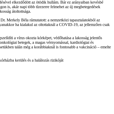
edésével elkezdődött az ötödik hullám. Bár ez arányaiban kevésbé
on is, akár napi több tízezerre felmehet az új megbetegedések
osság átoltottsága.
 Dr. Merkely Béla rámutatott: a nemzetközi tapasztalatokból az
yanakkor ha kialakul az oltottaknál a COVID-19, az jellemzően csak
elídíti a vírus okozta kórképet, védőhatása a lakosság jelentős
z onkológiai betegek, a magas vérnyomással, kardiológiai és
 Esetükben talán még a korábbiaknál is fontosabb a vakcináció – emelte
órházba kerülés és a halálozás rizikóját