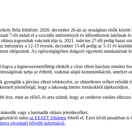
rkely Béla felidézte: 2020. december 26-án az országban elsők között
anuár 7-én indult el a szociális intézmények és idősotthonok lakóinak
alt oltásra jogosultak vakcinációja is, 2021. március 27-től pedig hazai
 az intézmény a 12-15 évesek, december 15-től pedig az 5-11 év közöt
etemi oltópontok. Az egészségügyben dolgozó egyetemi munkatársak köréb
fogva a legmesszemenőbbig eltökélt a vírus elleni harcban minden fro
ntosságúnak tartja az érthető, szakmai alapú kommunikációt, amelyet az
ók gyengítik a járvány elleni védekezést, az oltásellenes erőket erősítik
iemelt jelentőségű, hogy a lakosság hiteles forrásokból tájékozódjon.
b lesz, mint az előző, és arra számít, hogy az omikron variáns elhozza
 második vagy a harmadik oltásra jelentkezőket.
egisztráció után)
az EESZT felületen
érhető el. Ezen kívül januárban is 
tintva olvasható bővebb információ.