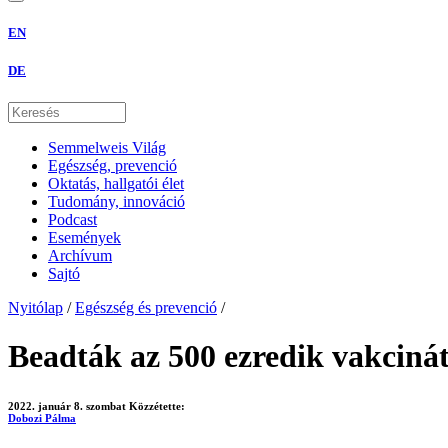
EN
DE
Semmelweis Világ
Egészség, prevenció
Oktatás, hallgatói élet
Tudomány, innováció
Podcast
Események
Archívum
Sajtó
Nyitólap
/
Egészség és prevenció
/
Beadták az 500 ezredik vakciná
2022. január 8. szombat
Közzétette:
Dobozi Pálma