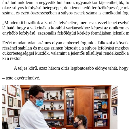
úrrá tudtunk lenni a negyedik hullámon, ugyanakkor kijelenthetjük, h
okoz súlyos lefolyású betegséget, de kiemelkedő fertőzőképessége mi
száma, és ezért összességében a súlyos esetek száma is emelkedni fog
„Mindenkit buzdítok a 3. oltás felvételére, mert csak ezzel lehet esé
látható, hogy a vakcinák a korábbi variánsokhoz képest az omikron e
enyhébb lefolyású, szezonális felsőlégúti kórkép formájában jelenik 
Ezért mindannyian számos olyan emberrel fogunk találkozni a következ
részénél stabilan és magas szinten biztosítja a súlyos lefolyású megb
cukorbetegséggel küzdők, valamint a jelentős túlsúllyal rendelkezők a
ki a rektor.
A teljes körű, azaz három oltás legfontosabb előnye tehát, hogy
– tette egyértelművé.