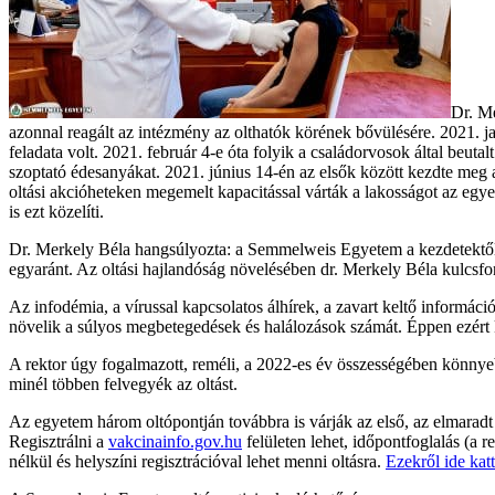
Dr. Me
azonnal reagált az intézmény az olthatók körének bővülésére. 2021. j
feladata volt. 2021. február 4-e óta folyik a családorvosok által beut
szoptató édesanyákat. 2021. június 14-én az elsők között kezdte meg
oltási akcióheteken megemelt kapacitással várták a lakosságot az egy
is ezt közelíti.
Dr. Merkely Béla hangsúlyozta: a Semmelweis Egyetem a kezdetektől 
egyaránt. Az oltási hajlandóság növelésében dr. Merkely Béla kulcsfo
Az infodémia, a vírussal kapcsolatos álhírek, a zavart keltő informáci
növelik a súlyos megbetegedések és halálozások számát. Éppen ezért k
A rektor úgy fogalmazott, reméli, a 2022-es év összességében könnyeb
minél többen felvegyék az oltást.
Az egyetem három oltópontján továbbra is várják az első, az elmaradt
Regisztrálni a
vakcinainfo.gov.hu
felületen lehet, időpontfoglalás (a r
nélkül és helyszíni regisztrációval lehet menni oltásra.
Ezekről ide kat