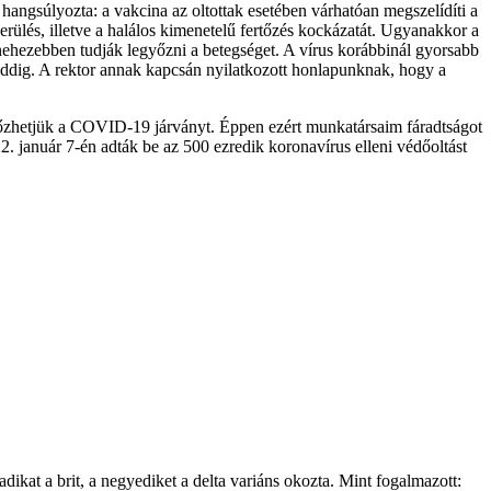
 hangsúlyozta: a vakcina az oltottak esetében várhatóan megszelídíti a
erülés, illetve a halálos kimenetelű fertőzés kockázatát. Ugyanakkor a
ők nehezebben tudják legyőzni a betegséget. A vírus korábbinál gyorsabb
eddig. A rektor annak kapcsán nyilatkozott honlapunknak, hogy a
győzhetjük a COVID-19 járványt. Éppen ezért munkatársaim fáradtságot
. január 7-én adták be az 500 ezredik koronavírus elleni védőoltást
adikat a brit, a negyediket a delta variáns okozta. Mint fogalmazott: