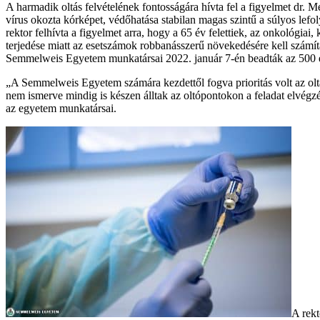
A harmadik oltás felvételének fontosságára hívta fel a figyelmet dr. 
vírus okozta kórképet, védőhatása stabilan magas szintű a súlyos lefo
rektor felhívta a figyelmet arra, hogy a 65 év felettiek, az onkológia
terjedése miatt az esetszámok robbanásszerű növekedésére kell számí
Semmelweis Egyetem munkatársai 2022. január 7-én beadták az 500 ez
„A Semmelweis Egyetem számára kezdettől fogva prioritás volt az olt
nem ismerve mindig is készen álltak az oltópontokon a feladat elvégz
az egyetem munkatársai.
A rekt