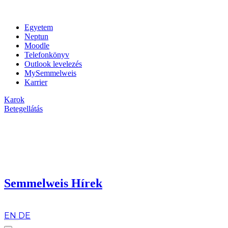
Egyetem
Neptun
Moodle
Telefonkönyv
Outlook levelezés
MySemmelweis
Karrier
Karok
Betegellátás
Semmelweis Hírek
hu
EN
DE