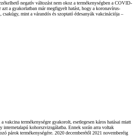
n érzékelhető negatív változást nem okoz a termékenységben a COVID-
azt a gyakorlatban már megfigyelt hatást, hogy a koronavírus-
a, csakúgy, mint a várandós és szoptató édesanyák vakcinációja –
 a vakcina termékenységre gyakorolt, esetlegesen káros hatásai miatt
y internetalapú kohorszvizsgálatba. Ennek során arra voltak
álkozó párok termékenységére. 2020 decemberétől 2021 novemberéig