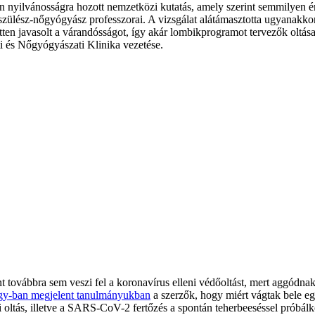
tban nyilvánosságra hozott nemzetközi kutatás, amely szerint semmilye
ülész-nőgyógyász professzorai. A vizsgálat alátámasztotta ugyanakkor 
tten javasolt a várandósságot, így akár lombikprogramot tervezők oltás
ti és Nőgyógyászati Klinika vezetése.
 továbbra sem veszi fel a koronavírus elleni védőoltást, mert aggódnak
ogy-ban megjelent tanulmányukban
a szerzők, hogy miért vágtak bele eg
i oltás, illetve a SARS-CoV-2 fertőzés a spontán teherbeeséssel prób