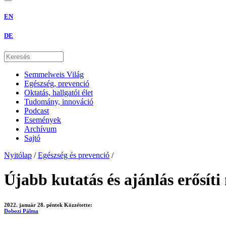
EN
DE
Semmelweis Világ
Egészség, prevenció
Oktatás, hallgatói élet
Tudomány, innováció
Podcast
Események
Archívum
Sajtó
Nyitólap
/
Egészség és prevenció
/
Újabb kutatás és ajánlás erősíti
2022. január 28. péntek
Közzétette:
Dobozi Pálma