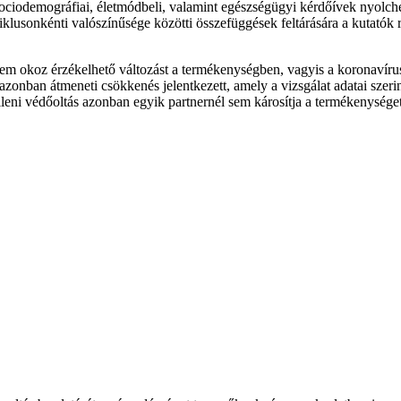
szociodemográfiai, életmódbeli, valamint egészségügyi kérdőívek nyolchet
iklusonkénti valószínűsége közötti összefüggések feltárására a kutatók 
em okoz érzékelhető változást a termékenységben, vagyis a koronavírus
zonban átmeneti csökkenés jelentkezett, amely a vizsgálat adatai szeri
eni védőoltás azonban egyik partnernél sem károsítja a termékenységet