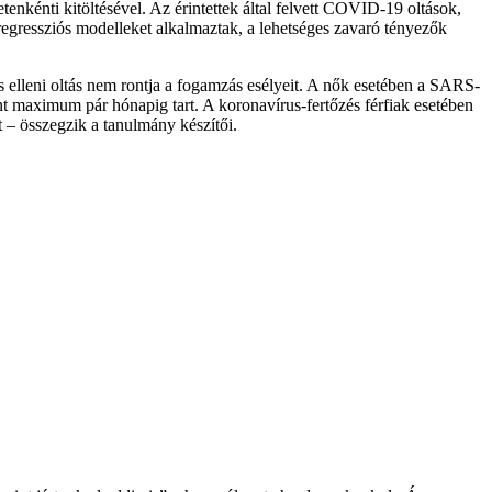
enkénti kitöltésével. Az érintettek által felvett COVID-19 oltások,
regressziós modelleket alkalmaztak, a lehetséges zavaró tényezők
 elleni oltás nem rontja a fogamzás esélyeit. A nők esetében a SARS-
nt maximum pár hónapig tart. A koronavírus-fertőzés férfiak esetében
 – összegzik a tanulmány készítői.