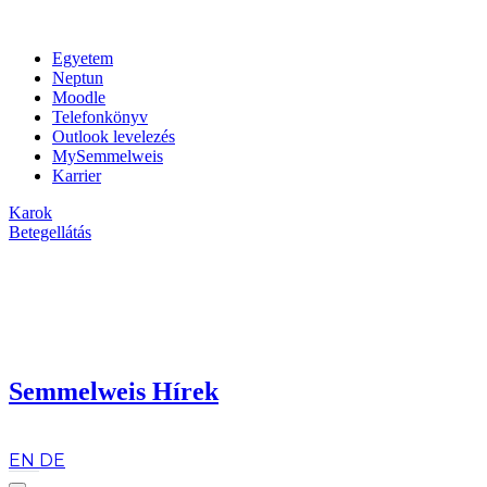
Egyetem
Neptun
Moodle
Telefonkönyv
Outlook levelezés
MySemmelweis
Karrier
Karok
Betegellátás
Semmelweis Hírek
hu
EN
DE