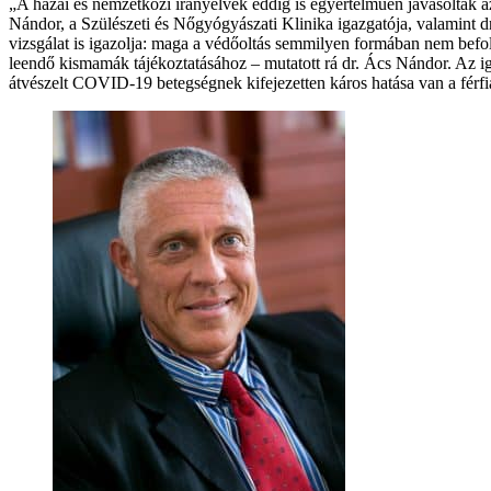
„A hazai és nemzetközi irányelvek eddig is egyértelműen javasolták az
Nándor, a Szülészeti és Nőgyógyászati Klinika igazgatója, valamint 
vizsgálat is igazolja: maga a védőoltás semmilyen formában nem befo
leendő kismamák tájékoztatásához – mutatott rá dr. Ács Nándor. Az ig
átvészelt COVID-19 betegségnek kifejezetten káros hatása van a férfi