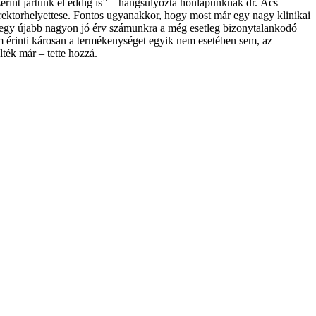
zerint jártunk el eddig is” – hangsúlyozta honlapunknak dr. Ács
rektorhelyettese. Fontos ugyanakkor, hogy most már egy nagy klinikai
z egy újabb nagyon jó érv számunkra a még esetleg bizonytalankodó
em érinti károsan a termékenységet egyik nem esetében sem, az
ték már – tette hozzá.