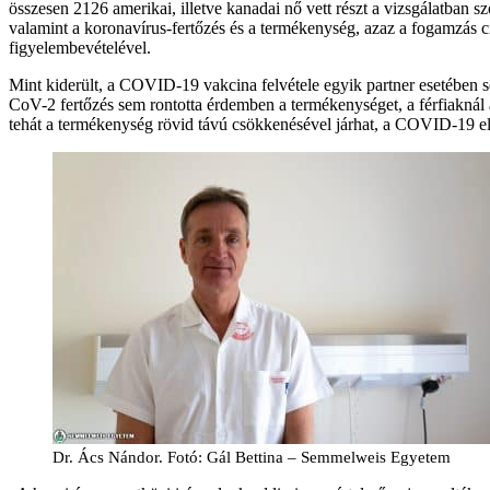
összesen 2126 amerikai, illetve kanadai nő vett részt a vizsgálatban 
valamint a koronavírus-fertőzés és a termékenység, azaz a fogamzás c
figyelembevételével.
Mint kiderült, a COVID-19 vakcina felvétele egyik partner esetében s
CoV-2 fertőzés sem rontotta érdemben a termékenységet, a férfiaknál a
tehát a termékenység rövid távú csökkenésével járhat, a COVID-19 ell
Dr. Ács Nándor. Fotó: Gál Bettina – Semmelweis Egyetem