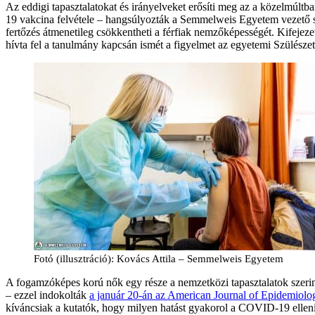
Az eddigi tapasztalatokat és irányelveket erősíti meg az a közelmúl
19 vakcina felvétele – hangsúlyozták a Semmelweis Egyetem vezető sz
fertőzés átmenetileg csökkentheti a férfiak nemzőképességét. Kifejeze
hívta fel a tanulmány kapcsán ismét a figyelmet az egyetemi Szülésze
Fotó (illusztráció): Kovács Attila – Semmelweis Egyetem
A fogamzóképes korú nők egy része a nemzetközi tapasztalatok szerint
– ezzel indokolták
a január 20-án az American Journal of Epidemiol
kíváncsiak a kutatók, hogy milyen hatást gyakorol a COVID-19 ellen