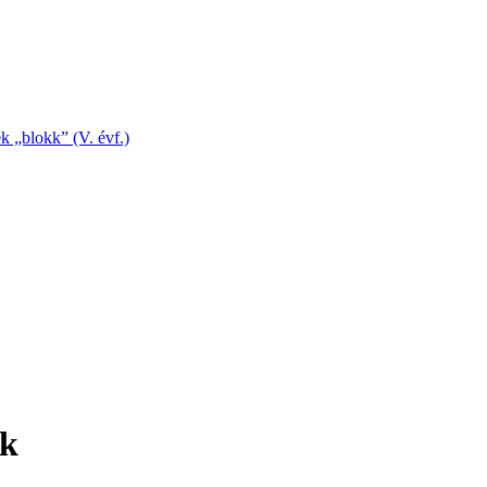
k „blokk” (V. évf.)
ak