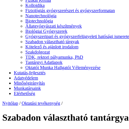
Fizikai Kémia
Kolloidika
Fiziológiás gyógyszerészet és gyógyszerformatan
Nanotechnológia
Biotechnológia
Állatgyógyászati készítmények
Biológiai Gyógyszerek
Gyógyszeripari és gyógyszerfelügyeleti hatósági ismerete
Szabadon választható tárgyak
Kötelező és ajánlott irodalom
Szakdolgozat
TDK, rektori pályamunka, PhD
Tantárgyi Adatlapok
Oktatói Munka Hallgatói Véleményezése
Kutatás-fejlesztés
Adatvédelem
Minőségirányítás
Munkatársaink
Elérhetőség
Nyitólap
/
Oktatási tevékenység
/
Szabadon választható tantárgy