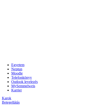
Egyetem
Neptun
Moodle
Telefonkönyv
Outlook levelezés
MySemmelweis
Karrier
Karok
Betegellátás