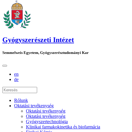
Gyógyszerészeti Intézet
Semmelweis Egyetem, Gyógyszerésztudományi Kar
en
de
Rólunk
Oktatási tevékenység
Oktatási tevékenység
Oktatási tevékenység
Gyógyszertechnológia
Klinikai farmakokinetika és biofarmácia