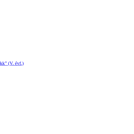
kk” (V. évf.)