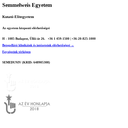
Semmelweis Egyetem
Kutató-Elitegyetem
Az egyetem központi elérhetőségei
H - 1085 Budapest, Üllői út 26.
+36 1 459-1500 | +36-20-825-1000
Betegellátó klinikáink és intézeteink elérhetőségei →
Egységeink térképen
SEMEDUNIV (KRID: 648905308)