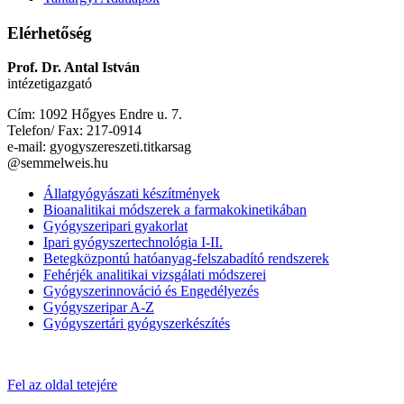
Elérhetőség
Prof. Dr. Antal István
intézetigazgató
Cím: 1092 Hőgyes Endre u. 7.
Telefon/ Fax: 217-0914
e-mail: gyogyszereszeti.titkarsag
@semmelweis.hu
Állatgyógyászati készítmények
Bioanalitikai módszerek a farmakokinetikában
Gyógyszeripari gyakorlat
Ipari gyógyszertechnológia I-II.
Betegközpontú hatóanyag-felszabadító rendszerek
Fehérjék analitikai vizsgálati módszerei
Gyógyszerinnováció és Engedélyezés
Gyógyszeripar A-Z
Gyógyszertári gyógyszerkészítés
Fel az oldal tetejére