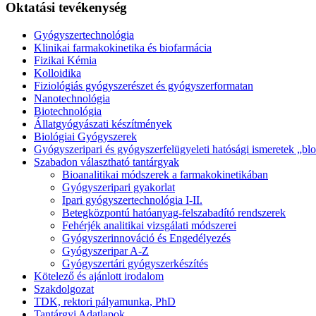
Oktatási tevékenység
Gyógyszertechnológia
Klinikai farmakokinetika és biofarmácia
Fizikai Kémia
Kolloidika
Fiziológiás gyógyszerészet és gyógyszerformatan
Nanotechnológia
Biotechnológia
Állatgyógyászati készítmények
Biológiai Gyógyszerek
Gyógyszeripari és gyógyszerfelügyeleti hatósági ismeretek „blo
Szabadon választható tantárgyak
Bioanalitikai módszerek a farmakokinetikában
Gyógyszeripari gyakorlat
Ipari gyógyszertechnológia I-II.
Betegközpontú hatóanyag-felszabadító rendszerek
Fehérjék analitikai vizsgálati módszerei
Gyógyszerinnováció és Engedélyezés
Gyógyszeripar A-Z
Gyógyszertári gyógyszerkészítés
Kötelező és ajánlott irodalom
Szakdolgozat
TDK, rektori pályamunka, PhD
Tantárgyi Adatlapok