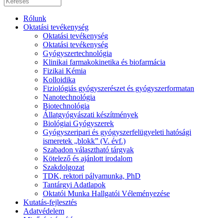
Rólunk
Oktatási tevékenység
Oktatási tevékenység
Oktatási tevékenység
Gyógyszertechnológia
Klinikai farmakokinetika és biofarmácia
Fizikai Kémia
Kolloidika
Fiziológiás gyógyszerészet és gyógyszerformatan
Nanotechnológia
Biotechnológia
Állatgyógyászati készítmények
Biológiai Gyógyszerek
Gyógyszeripari és gyógyszerfelügyeleti hatósági
ismeretek „blokk” (V. évf.)
Szabadon választható tárgyak
Kötelező és ajánlott irodalom
Szakdolgozat
TDK, rektori pályamunka, PhD
Tantárgyi Adatlapok
Oktatói Munka Hallgatói Véleményezése
Kutatás-fejlesztés
Adatvédelem