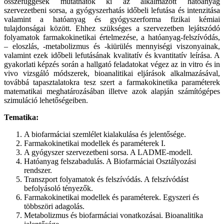
összefüggések mutathatók ki az alkalmazott hatóanyag
szervezetbeni sorsa, a gyógyszerhatás időbeli lefutása és intenzitása
valamint a hatóanyag és gyógyszerforma fizikai kémiai
tulajdonságai között. Ehhez szükséges a szervezetben lejátszódó
folyamatok farmakokinetikai értelmezése, a hatóanyag-felszívódás,
– eloszlás, -metabolizmus és -kiürülés mennyiségi viszonyainak,
valamint ezek időbeli lefutásának kvalitatív és kvantitatív leírása. A
gyakorlati képzés során a hallgató feladatokat végez az in vitro és in
vivo vizsgáló módszerek, bioanalitikai eljárások alkalmazásával,
továbbá tapasztalatokra tesz szert a farmakokinetika paraméterek
matematikai meghatározásában illetve azok alapján számítógépes
szimuláció lehetőségeiben.
Tematika:
A biofarmáciai szemlélet kialakulása és jelentősége.
Farmakokinetikai modellek és paraméterek I.
A gyógyszer szervezetbeni sorsa. A LADME-modell.
Hatóanyag felszabadulás. A Biofarmáciai Osztályozási
rendszer.
Transzport folyamatok és felszívódás. A felszívódást
befolyásoló tényezők.
Farmakokinetikai modellek és paraméterek. Egyszeri és
többszöri adagolás.
Metabolizmus és biofarmáciai vonatkozásai. Bioanalitika