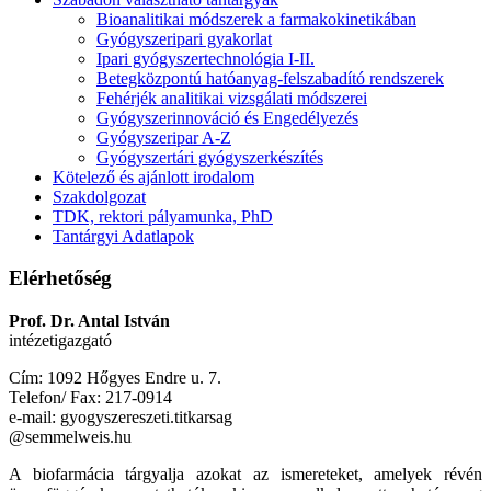
Bioanalitikai módszerek a farmakokinetikában
Gyógyszeripari gyakorlat
Ipari gyógyszertechnológia I-II.
Betegközpontú hatóanyag-felszabadító rendszerek
Fehérjék analitikai vizsgálati módszerei
Gyógyszerinnováció és Engedélyezés
Gyógyszeripar A-Z
Gyógyszertári gyógyszerkészítés
Kötelező és ajánlott irodalom
Szakdolgozat
TDK, rektori pályamunka, PhD
Tantárgyi Adatlapok
Elérhetőség
Prof. Dr. Antal István
intézetigazgató
Cím: 1092 Hőgyes Endre u. 7.
Telefon/ Fax: 217-0914
e-mail: gyogyszereszeti.titkarsag
@semmelweis.hu
A biofarmácia tárgyalja azokat az ismereteket, amelyek révén