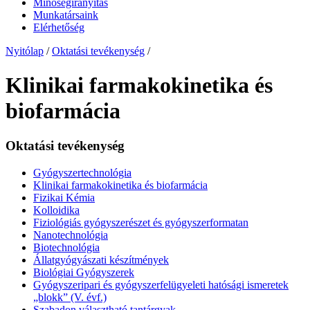
Minőségirányítás
Munkatársaink
Elérhetőség
Nyitólap
/
Oktatási tevékenység
/
Klinikai farmakokinetika és
biofarmácia
Oktatási tevékenység
Gyógyszertechnológia
Klinikai farmakokinetika és biofarmácia
Fizikai Kémia
Kolloidika
Fiziológiás gyógyszerészet és gyógyszerformatan
Nanotechnológia
Biotechnológia
Állatgyógyászati készítmények
Biológiai Gyógyszerek
Gyógyszeripari és gyógyszerfelügyeleti hatósági ismeretek
„blokk” (V. évf.)
Szabadon választható tantárgyak