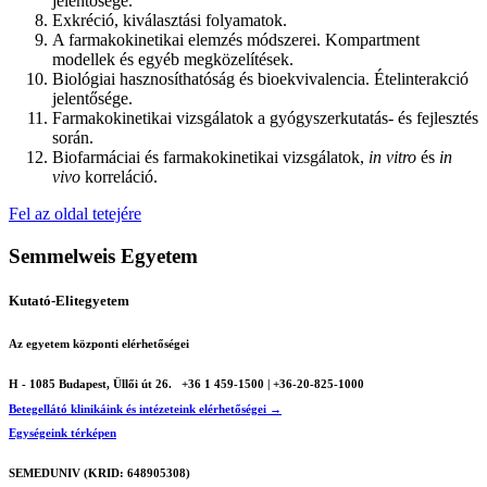
jelentősége.
Exkréció, kiválasztási folyamatok.
A farmakokinetikai elemzés módszerei. Kompartment
modellek és egyéb megközelítések.
Biológiai hasznosíthatóság és bioekvivalencia. Ételinterakció
jelentősége.
Farmakokinetikai vizsgálatok a gyógyszerkutatás- és fejlesztés
során.
Biofarmáciai és farmakokinetikai vizsgálatok,
in vitro
és
in
vivo
korreláció.
Fel az oldal tetejére
Semmelweis Egyetem
Kutató-Elitegyetem
Az egyetem központi elérhetőségei
H - 1085 Budapest, Üllői út 26.
+36 1 459-1500 | +36-20-825-1000
Betegellátó klinikáink és intézeteink elérhetőségei →
Egységeink térképen
SEMEDUNIV (KRID: 648905308)