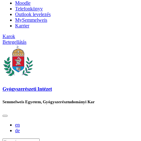
Moodle
Telefonkönyv
Outlook levelezés
MySemmelweis
Karrier
Karok
Betegellátás
Gyógyszerészeti Intézet
Semmelweis Egyetem, Gyógyszerésztudományi Kar
en
de