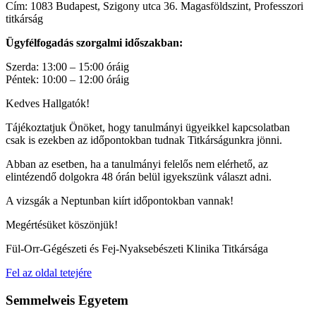
Cím: 1083 Budapest, Szigony utca 36. Magasföldszint, Professzori
titkárság
Ügyfélfogadás szorgalmi időszakban:
Szerda: 13:00 – 15:00 óráig
Péntek: 10:00 – 12:00 óráig
Kedves Hallgatók!
Tájékoztatjuk Önöket, hogy tanulmányi ügyeikkel kapcsolatban
csak is ezekben az időpontokban tudnak Titkárságunkra jönni.
Abban az esetben, ha a tanulmányi felelős nem elérhető, az
elintézendő dolgokra 48 órán belül igyekszünk választ adni.
A vizsgák a Neptunban kiírt időpontokban vannak!
Megértésüket köszönjük!
Fül-Orr-Gégészeti és Fej-Nyaksebészeti Klinika Titkársága
Fel az oldal tetejére
Semmelweis Egyetem