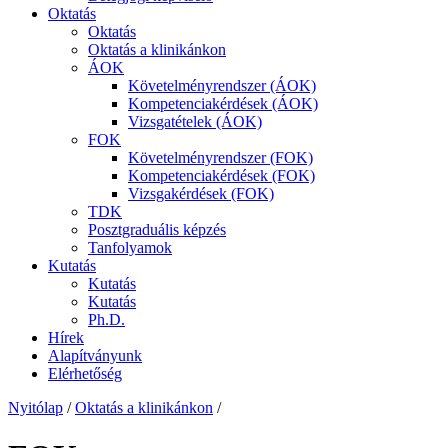
Oktatás
Oktatás
Oktatás a klinikánkon
ÁOK
Követelményrendszer (ÁOK)
Kompetenciakérdések (ÁOK)
Vizsgatételek (ÁOK)
FOK
Követelményrendszer (FOK)
Kompetenciakérdések (FOK)
Vizsgakérdések (FOK)
TDK
Posztgraduális képzés
Tanfolyamok
Kutatás
Kutatás
Kutatás
Ph.D.
Hírek
Alapítványunk
Elérhetőség
Nyitólap
/
Oktatás a klinikánkon
/