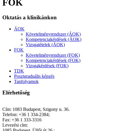
FOK
Oktatás a klinikánkon
ÁOK
Követelményrendszer (ÁOK)
Kompetenciakérdések (ÁOK)
Vizsgatételek (ÁOK)
FOK
Követelményrendszer (FOK)
Kompetenciakérdések (FOK)
Vizsgakérdések (FOK)
TDK
Posztgraduális képzés
Tanfolyamok
Elérhetőség
Cím: 1083 Budapest, Szigony u. 36.
Telefon: +36 1 334-2384;
Fax: +36 1 333-3316
Levezési cím:
1085 Budapest, Üllői út 26.;