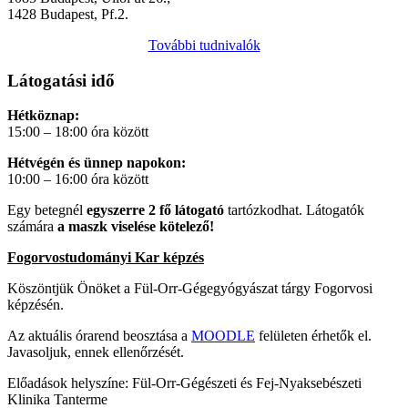
1428 Budapest, Pf.2.
További tudnivalók
Látogatási idő
Hétköznap:
15:00 – 18:00 óra között
Hétvégén és ünnep napokon:
10:00 – 16:00 óra között
Egy betegnél
egyszerre 2 fő látogató
tartózkodhat. Látogatók
számára
a maszk viselése kötelező!
Fogorvostudományi Kar képzés
Köszöntjük Önöket a Fül-Orr-Gégegyógyászat tárgy Fogorvosi
képzésén.
Az aktuális órarend beosztása a
MOODLE
felületen érhetők el.
Javasoljuk, ennek ellenőrzését.
Előadások helyszíne: Fül-Orr-Gégészeti és Fej-Nyaksebészeti
Klinika Tanterme