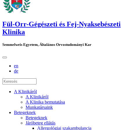
Fül-Orr-Gégészeti és Fej-Nyaksebészeti
Klinika
Semmelweis Egyetem, Általános Orvostudományi Kar
en
de
A Klinikáról
A Klinikáról
A Klinika bemutatása
Munkatársaink
Betegeknek
Betegeknek
Járóbeteg ellátás
Allergológiai szakambulancia