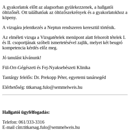
A gyakorlatok előtt az alagsorban gyülekezzenek, a hallgatói
öltözőnél. Ott találhatóak az öltözőszekrények és a gyakorlatokhoz a
köpeny.
A vizsgára jelentkezés a Neptun rendszeren keresztül történik.
Az elméleti vizsga a Vizsgatételek menüpont alatt felsorolt tételek I.
és II. csoportjának szóbeli ismertetésével zajlik, melyet két beugró
kompetencia kérdés előz meg.
Jó tanulást kívánunk!
Fül-Orr-Gégészeti és Fej-Nyaksebészeti Klinika
Tantárgy felelős: Dr. Prekopp Péter, egyetemi tanársegéd
Elérhetőség: titkarsag.fulo@semmelweis.hu
Hallgatói ügyfélfogadás:
Telefon: 061/333-3316
E-mail cím:titkarsag.fulo@semmelweis.hu