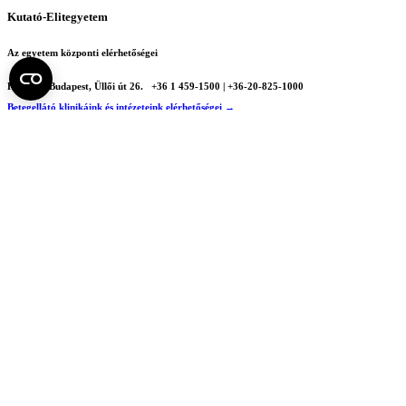
Kutató-Elitegyetem
Az egyetem központi elérhetőségei
H - 1085 Budapest, Üllői út 26.
+36 1 459-1500 | +36-20-825-1000
Betegellátó klinikáink és intézeteink elérhetőségei →
Egységeink térképen
SEMEDUNIV (KRID: 648905308)