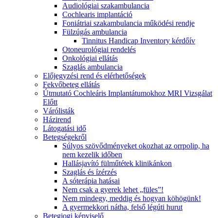
Audiológiai szakambulancia
Cochlearis implantáció
Foniátriai szakambulancia működési rendje
Fülzúgás ambulancia
Tinnitus Handicap Inventory kérdőív
Otoneurológiai rendelés
Onkológiai ellátás
Szaglás ambulancia
Előjegyzési rend és elérhetőségek
Fekvőbeteg ellátás
Útmutató Cochleáris Implantátumokhoz MRI Vizsgálat
Előtt
Várólisták
Házirend
Látogatási idő
Betegségekről
Súlyos szövődményeket okozhat az orrpolip, ha
nem kezelik időben
Hallásjavító fülműtétek klinikánkon
Szaglás és ízérzés
A sóterápia hatásai
Nem csak a gyerek lehet „füles”!
Nem mindegy, meddig és hogyan köhögünk!
A gyermekkori nátha, felső légúti hurut
Betegjogi képviselő