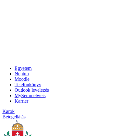
Egyetem
Neptun
Moodle
Telefonkönyv
Outlook levelezés
MySemmelweis
Karrier
Karok
Betegellátás