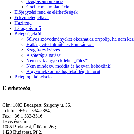
Szaglás ambulancia
Cochlearis implantáció
Előjegyzési rend és elérhetőségek
Fekvőbeteg ellátás
Házirend
Látogatási idő
Betegségekről
Súlyos szövődményeket okozhat az orrpolip, ha nem kez
Hallásjavító fülműtétek klinikánkon
Szaglás és ízérzés
A sóterápia hatásai
Nem csak a gyerek lehet „füles”!
Nem mindegy, meddig és hogyan köhögünk!
A gyermekkori nátha, felső légúti hurut
Betegjogi képviselő
Elérhetőség
Cím: 1083 Budapest, Szigony u. 36.
Telefon: +36 1 334-2384;
Fax: +36 1 333-3316
Levezési cím:
1085 Budapest, Üllői út 26.;
1428 Budapest, Pf.2.