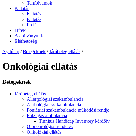
Tanfolyamok
Kutatás
Kutatás
Kutatás
Ph.D.
Hírek
Alapítványunk
Elérhetőség
Nyitólap
/
Betegeknek
/
Járóbeteg ellátás
/
Onkológiai ellátás
Betegeknek
Járóbeteg ellátás
Allergológiai szakambulancia
Audiológiai szakambulancia
Foniátriai szakambulancia működési rendje
Fülzúgás ambulancia
Tinnitus Handicap Inventory kérdőív
Otoneurológiai rendelés
Onkológiai ellátás