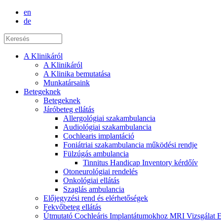
en
de
A Klinikáról
A Klinikáról
A Klinika bemutatása
Munkatársaink
Betegeknek
Betegeknek
Járóbeteg ellátás
Allergológiai szakambulancia
Audiológiai szakambulancia
Cochlearis implantáció
Foniátriai szakambulancia működési rendje
Fülzúgás ambulancia
Tinnitus Handicap Inventory kérdőív
Otoneurológiai rendelés
Onkológiai ellátás
Szaglás ambulancia
Előjegyzési rend és elérhetőségek
Fekvőbeteg ellátás
Útmutató Cochleáris Implantátumokhoz MRI Vizsgálat E