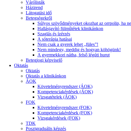
Várólisták
Házirend
Látogatási idő
Betegségekről
Súlyos szövődményeket okozhat az orrpolip, ha n
Hallásjavító fülműtétek klinikánkon
Szaglás és ízérzés
A sóterápia hatásai
Nem csak a gyerek lehet „füles”!
Nem mindegy, meddig és hogyan köhögünk!
A gyermekkori nátha, felső légúti hurut
Betegjogi képviselő
Oktatás
Oktatás
Oktatás a klinikánkon
ÁOK
Követelményrendszer (ÁOK)
Kompetenciakérdések (ÁOK)
Vizsgatételek (ÁOK)
FOK
Követelményrendszer (FOK)
Kompetenciakérdések (FOK)
Vizsgakérdések (FOK)
TDK
Posztgraduális képzés