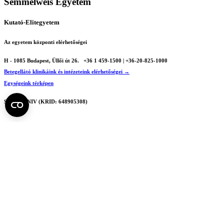
Semmelweis Egyetem
Kutató-Elitegyetem
Az egyetem központi elérhetőségei
H - 1085 Budapest, Üllői út 26.
+36 1 459-1500 | +36-20-825-1000
Betegellátó klinikáink és intézeteink elérhetőségei →
Egységeink térképen
SEMEDUNIV (KRID: 648905308)