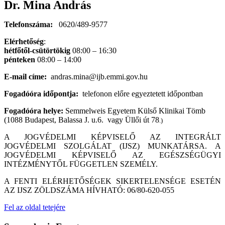
Dr. Mina András
Telefonszáma
:
0620/489-9577
Elérhetőség
:
hétfőtől-csütörtökig
08:00 – 16:30
pénteken
08:00 – 14:00
E-mail címe
:
andras.mina@ijb.emmi.gov.hu
Fogadóóra időpontja
:
telefonon előre egyeztetett időpontban
Fogadóóra helye
:
Semmelweis Egyetem Külső Klinikai Tömb
(
1088
Budapest, Balassa J. u.6. vagy Üllői út 78
.)
A JOGVÉDELMI KÉPVISELŐ AZ INTEGRÁLT
JOGVÉDELMI SZOLGÁLAT (IJSZ) MUNKATÁRSA. A
JOGVÉDELMI KÉPVISELŐ AZ EGÉSZSÉGÜGYI
INTÉZMÉNYTŐL FÜGGETLEN SZEMÉLY.
A FENTI ELÉRHETŐSÉGEK SIKERTELENSÉGE ESETÉN
AZ IJSZ ZÖLDSZÁMA HÍVHATÓ: 06/80-620-055
Fel az oldal tetejére