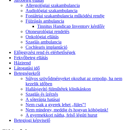
Járóbeteg ellátás
Allergológiai szakambulancia
Audiológiai szakambulancia
Foniátriai szakambulancia működési rendje
Fülzúgás ambulancia
Tinnitus Handicap Inventory kérdőív
Otoneurológiai rendelés
Onkológiai ellátás
Szaglás ambulancia
Cochlearis implantáció
Előjegyzési rend és elérhetőségek
Fekvőbeteg ellátás
Házirend
Látogatási idő
Betegségekről
Súlyos szövődményeket okozhat az orrpolip, ha nem
kezelik időben
Hallásjavító fülműtétek klinikánkon
Szaglás és ízérzés
A sóterápia hatásai
Nem csak a gyerek lehet „füles”!
Nem mindegy, meddig és hogyan köhögünk!
A gyermekkori nátha, felső légúti hurut
Betegjogi képviselő