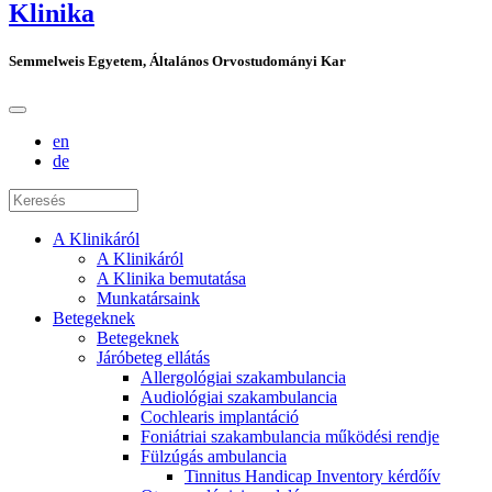
Klinika
Semmelweis Egyetem, Általános Orvostudományi Kar
en
de
A Klinikáról
A Klinikáról
A Klinika bemutatása
Munkatársaink
Betegeknek
Betegeknek
Járóbeteg ellátás
Allergológiai szakambulancia
Audiológiai szakambulancia
Cochlearis implantáció
Foniátriai szakambulancia működési rendje
Fülzúgás ambulancia
Tinnitus Handicap Inventory kérdőív