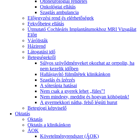
Otoneurológiai rendelés
Onkológiai ellátás
Szaglás ambulancia
Előjegyzési rend és elérhetőségek
Fekvőbeteg ellátás
Útmutató Cochleáris Implantátumokhoz MRI Vizsgálat
Előtt
Várólisták
Házirend
Látogatási idő
Betegségekről
Súlyos szövődményeket okozhat az orrpolip, ha
nem kezelik időben
Hallásjavító fülműtétek klinikánkon
Szaglás és ízérzés
A sóterápia hatásai
Nem csak a gyerek lehet „füles”!
Nem mindegy, meddig és hogyan köhögünk!
A gyermekkori nátha, felső légúti hurut
Betegjogi képviselő
Oktatás
Oktatás
Oktatás a klinikánkon
ÁOK
Követelményrendszer (ÁOK)