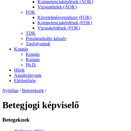
Kompetenciakérdések (ÁOK)
Vizsgatételek (ÁOK)
FOK
Követelményrendszer (FOK)
Kompetenciakérdések (FOK)
Vizsgakérdések (FOK)
TDK
Posztgraduális képzés
Tanfolyamok
Kutatás
Kutatás
Kutatás
Ph.D.
Hírek
Alapítványunk
Elérhetőség
Nyitólap
/
Betegeknek
/
Betegjogi képviselő
Betegeknek