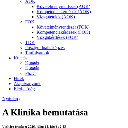
ÁOK
Követelményrendszer (ÁOK)
Kompetenciakérdések (ÁOK)
Vizsgatételek (ÁOK)
FOK
Követelményrendszer (FOK)
Kompetenciakérdések (FOK)
Vizsgakérdések (FOK)
TDK
Posztgraduális képzés
Tanfolyamok
Kutatás
Kutatás
Kutatás
Ph.D.
Hírek
Alapítványunk
Elérhetőség
Nyitólap
/
A Klinika bemutatása
Utoljára frissítve:
2026. július 13. hétfő 12:35