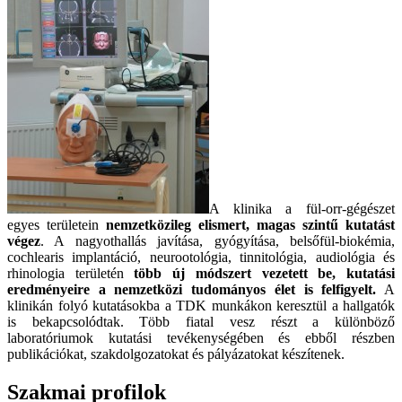
A klinika a fül-orr-gégészet
egyes területein
nemzetközileg elismert, magas szintű kutatást
végez
. A nagyothallás javítása, gyógyítása, belsőfül-biokémia,
cochlearis implantáció, neurootológia, tinnitológia, audiológia és
rhinologia területén
több új módszert vezetett be, kutatási
eredményeire a nemzetközi tudományos élet is felfigyelt.
A
klinikán folyó kutatásokba a TDK munkákon keresztül a hallgatók
is bekapcsolódtak. Több fiatal vesz részt a különböző
laboratóriumok kutatási tevékenységében és ebből részben
publikációkat, szakdolgozatokat és pályázatokat készítenek.
Szakmai profilok