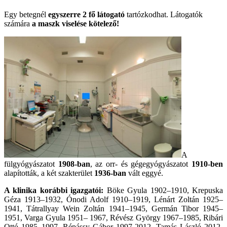
Egy betegnél
egyszerre 2 fő látogató
tartózkodhat. Látogatók
számára
a maszk viselése kötelező!
A
fülgyógyászatot
1908-ban
, az orr- és gégegyógyászatot
1910-ben
alapították, a két szakterület
1936-ban
vált eggyé.
A klinika korábbi igazgatói:
Böke Gyula 1902–1910, Krepuska
Géza 1913–1932, Ónodi Adolf 1910–1919, Lénárt Zoltán 1925–
1941, Tátrallyay Wein Zoltán 1941–1945, Germán Tibor 1945–
1951, Varga Gyula 1951– 1967, Révész György 1967–1985, Ribári
Ottó 1985–1997, Répássy Gábor 1997-2012, Tamás László 2012-