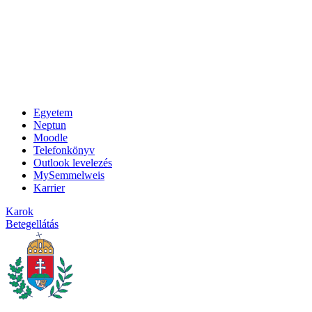
Egyetem
Neptun
Moodle
Telefonkönyv
Outlook levelezés
MySemmelweis
Karrier
Karok
Betegellátás