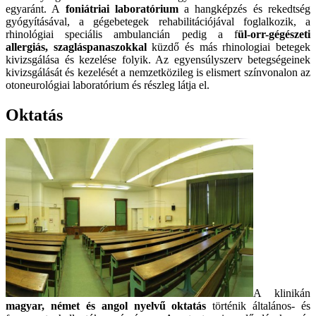
egyaránt. A
foniátriai laboratórium
a hangképzés és rekedtség
gyógyításával, a gégebetegek rehabilitációjával foglalkozik, a
rhinológiai speciális ambulancián pedig a f
ül-orr-gégészeti
allergiás, szagláspanaszokkal
küzdő és más rhinologiai betegek
kivizsgálása és kezelése folyik. Az egyensúlyszerv betegségeinek
kivizsgálását és kezelését a nemzetközileg is elismert színvonalon az
otoneurológiai laboratórium és részleg látja el.
Oktatás
A klinikán
magyar, német és angol nyelvű oktatás
történik általános- és