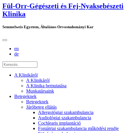
Fül-Orr-Gégészeti és Fej-Nyaksebészeti
Klinika
Semmelweis Egyetem, Általános Orvostudományi Kar
en
de
A Klinikáról
A Klinikáról
A Klinika bemutatása
Munkatársaink
Betegeknek
Betegeknek
Járóbeteg ellátás
Allergológiai szakambulancia
Audiológiai szakambulancia
Cochlearis implantáció
Foniátriai szakambulancia működési rendje