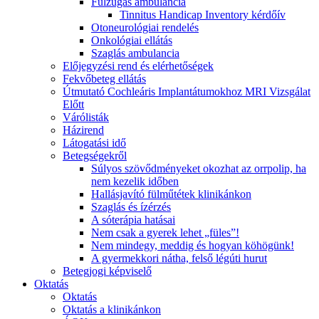
Fülzúgás ambulancia
Tinnitus Handicap Inventory kérdőív
Otoneurológiai rendelés
Onkológiai ellátás
Szaglás ambulancia
Előjegyzési rend és elérhetőségek
Fekvőbeteg ellátás
Útmutató Cochleáris Implantátumokhoz MRI Vizsgálat
Előtt
Várólisták
Házirend
Látogatási idő
Betegségekről
Súlyos szövődményeket okozhat az orrpolip, ha
nem kezelik időben
Hallásjavító fülműtétek klinikánkon
Szaglás és ízérzés
A sóterápia hatásai
Nem csak a gyerek lehet „füles”!
Nem mindegy, meddig és hogyan köhögünk!
A gyermekkori nátha, felső légúti hurut
Betegjogi képviselő
Oktatás
Oktatás
Oktatás a klinikánkon