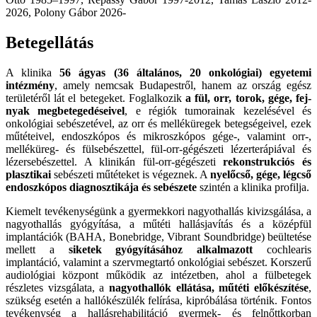
2026, Polony Gábor 2026-
Betegellátás
A klinika
56 ágyas (36 általános, 20 onkológiai) egyetemi
intézmény
, amely nemcsak Budapestről, hanem az ország egész
területéről lát el betegeket. Foglalkozik
a fül, orr, torok, gége, fej-
nyak megbetegedéseivel
, e régiók tumorainak kezelésével és
onkológiai sebészetével, az orr és melléküregek betegségeivel, ezek
műtéteivel, endoszkópos és mikroszkópos gége-, valamint orr-,
melléküreg- és fülsebészettel, fül-orr-gégészeti lézerterápiával és
lézersebészettel. A klinikán fül-orr-gégészeti
rekonstrukciós és
plasztikai
sebészeti műtéteket is végeznek. A
nyelőcső, gége, légcső
endoszkópos diagnosztikája és sebészete
szintén a klinika profilja.
Kiemelt tevékenységünk a gyermekkori nagyothallás kivizsgálása, a
nagyothallás gyógyítása, a műtéti hallásjavítás és a középfül
implantációk (BAHA, Bonebridge, Vibrant Soundbridge) beültetése
mellett a
siketek gyógyításához alkalmazott
cochlearis
implantáció, valamint a szervmegtartó onkológiai sebészet. Korszerű
audiológiai központ működik az intézetben, ahol a fülbetegek
részletes vizsgálata, a
nagyothallók ellátása, műtéti előkészítése
,
szükség esetén a hallókészülék felírása, kipróbálása történik. Fontos
tevékenység a hallásrehabilitáció gyermek- és felnőttkorban