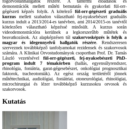
fogorvostanhallgatók részére. A tantermi előadások és
demonstrációk mellett műtéti bemutatás és gyakorlati fül-orr-
gégészeti képzés folyik. A kötelező
fül-orr-gégészeti graduális
kurzus
mellett szabadon választható fej-nyaksebészet graduális
kurzus indult a 2013/2014-es tanévben, ami 2014/2015-os tanévtől
kötelezően választható képzéssé minősült. A kurzus során
videodemonstrációra kerülnek a legkorszerűbb műtétek és
beavatkozások. Az alapképzésen túl
szakorvosképzés is folyik a
magyar és idegennyelvű hallgatók részére
. Rendszeresen
szerveznek továbbképző tanfolyamokat rezidensek és szakorvosok
számára. A Klinikai Orvostudományok csoportban Prof. Dr. Tamás
László vezetésével
fül-orr-gégészeti, fej-nyaksebészeti PhD-
program indult 7 témakörben
(hallás, egyensúlyrendszer,
rhinológia, foniátria, garat-gégesebészet, onkológiai prognosztikai
faktorok, tracheotomiák). Az egész ország területéről jönnek
műtéttechnikai, audiológiai, foniátriai, otoneurológiai, rhinológiai,
microchirurgiai és lézer továbbképző kurzusokra orvosok és
szakorvosok.
Kutatás