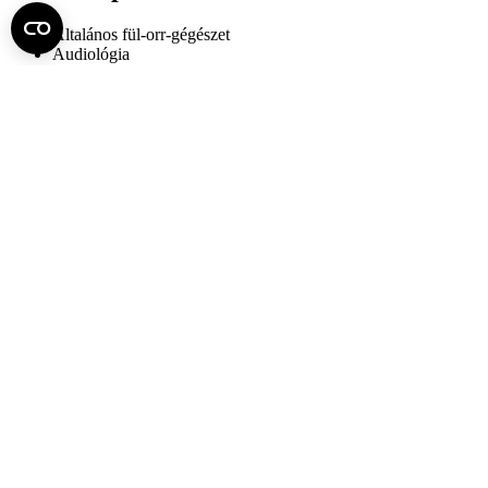
Általános fül-orr-gégészet
Audiológia
Speciális hallásjavítás
Cochlearis implantáció
Otoneurológia
Foniátria
Logopédia
Fej-nyaksebészet
Endoszkópia
Plasztikai és rekonstruktív sebészet
Rhinológia
Allergológia
Fel az oldal tetejére
Semmelweis Egyetem
Kutató-Elitegyetem
Az egyetem központi elérhetőségei
H - 1085 Budapest, Üllői út 26.
+36 1 459-1500 | +36-20-825-1000
Betegellátó klinikáink és intézeteink elérhetőségei →