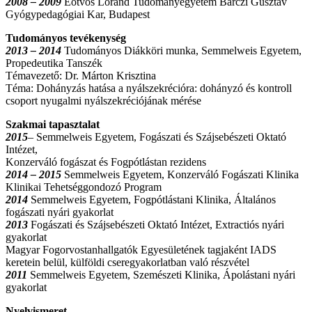
2008 – 2009
Eötvös Loránd Tudományegyetem Bárczi Gusztáv
Gyógypedagógiai Kar, Budapest
Tudományos tevékenység
2013 – 2014
Tudományos Diákköri munka, Semmelweis Egyetem,
Propedeutika Tanszék
Témavezető: Dr. Márton Krisztina
Téma: Dohányzás hatása a nyálszekrécióra: dohányzó és kontroll
csoport nyugalmi nyálszekréciójának mérése
Szakmai tapasztalat
2015
– Semmelweis Egyetem, Fogászati és Szájsebészeti Oktató
Intézet,
Konzerváló fogászat és Fogpótlástan rezidens
2014 – 2015
Semmelweis Egyetem, Konzerváló Fogászati Klinika
Klinikai Tehetséggondozó Program
2014
Semmelweis Egyetem, Fogpótlástani Klinika, Általános
fogászati nyári gyakorlat
2013
Fogászati és Szájsebészeti Oktató Intézet, Extractiós nyári
gyakorlat
Magyar Fogorvostanhallgatók Egyesületének tagjaként IADS
keretein belül, külföldi cseregyakorlatban való részvétel
2011
Semmelweis Egyetem, Szemészeti Klinika, Ápolástani nyári
gyakorlat
Nyelvismeret