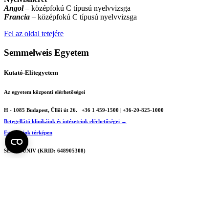
Angol
– középfokú C típusú nyelvvizsga
Francia
– középfokú C típusú nyelvvizsga
Fel az oldal tetejére
Semmelweis Egyetem
Kutató-Elitegyetem
Az egyetem központi elérhetőségei
H - 1085 Budapest, Üllői út 26.
+36 1 459-1500 | +36-20-825-1000
Betegellátó klinikáink és intézeteink elérhetőségei →
Egységeink térképen
SEMEDUNIV (KRID: 648905308)