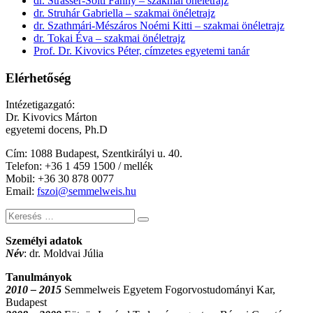
dr. Strasser-Solti Fanny – szakmai önéletrajz
dr. Struhár Gabriella – szakmai önéletrajz
dr. Szathmári-Mészáros Noémi Kitti – szakmai önéletrajz
dr. Tokai Éva – szakmai önéletrajz
Prof. Dr. Kivovics Péter, címzetes egyetemi tanár
Elérhetőség
Intézetigazgató:
Dr. Kivovics Márton
egyetemi docens, Ph.D
Cím: 1088 Budapest, Szentkirályi u. 40.
Telefon: +
36 1 459 1500 / mellék
Mobil: +36 30 878 0077
Email:
fszoi@semmelweis.hu
Keresés
Személyi adatok
Név
: dr. Moldvai Júlia
Tanulmányok
2010 – 2015
Semmelweis Egyetem Fogorvostudományi Kar,
Budapest