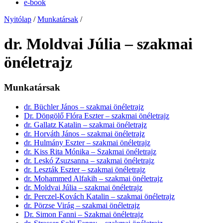
e-book
Nyitólap
/
Munkatársak
/
dr. Moldvai Júlia – szakmai
önéletrajz
Munkatársak
dr. Büchler János – szakmai önéletrajz
Dr. Döngölő Flóra Eszter – szakmai önéletrajz
dr. Gallatz Katalin – szakmai önéletrajz
dr. Horváth János – szakmai önéletrajz
dr. Hulmány Eszter – szakmai önéletrajz
dr. Kiss Rita Mónika – Szakmai önéletrajz
dr. Leskó Zsuzsanna – szakmai önéletrajz
dr. Leszták Eszter – szakmai önéletrajz
dr. Mohammed Alfakih – szakmai önéletrajz
dr. Moldvai Júlia – szakmai önéletrajz
dr. Perczel-Kovách Katalin – szakmai önéletrajz
dr. Pörzse Virág – szakmai önéletrajz
Dr. Simon Fanni – Szakmai önéletrajz