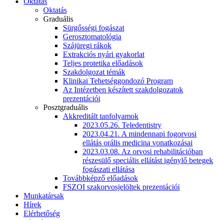
Oktatás
Oktatás
Graduális
Sürgősségi fogászat
Gerosztomatológia
Szájüregi rákok
Extrakciós nyári gyakorlat
Teljes protetika előadások
Szakdolgozat témák
Klinikai Tehetséggondozó Program
Az Intézetben készített szakdolgozatok
prezentációi
Posztgraduális
Akkreditált tanfolyamok
2023.05.26. Teledentistry
2023.04.21. A mindennapi fogorvosi
ellátás orális medicina vonatkozásai
2023.03.08. Az orvosi rehabilitációban
részesülő speciális ellátást igénylő betegek
fogászati ellátása
Továbbképző előadások
FSZOI szakorvosjelöltek prezentációi
Munkatársak
Hírek
Elérhetőség