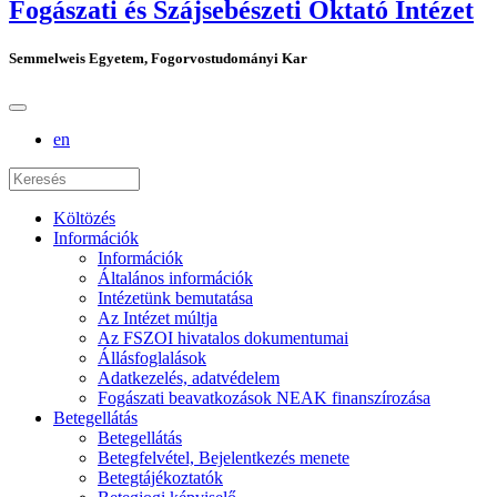
Fogászati és Szájsebészeti Oktató Intézet
Semmelweis Egyetem, Fogorvostudományi Kar
en
Költözés
Információk
Információk
Általános információk
Intézetünk bemutatása
Az Intézet múltja
Az FSZOI hivatalos dokumentumai
Állásfoglalások
Adatkezelés, adatvédelem
Fogászati beavatkozások NEAK finanszírozása
Betegellátás
Betegellátás
Betegfelvétel, Bejelentkezés menete
Betegtájékoztatók