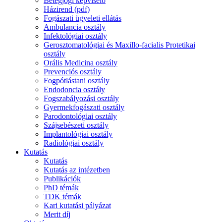
Betegjogi képviselő
Házirend (pdf)
Fogászati ügyeleti ellátás
Ambulancia osztály
Infektológiai osztály
Gerosztomatológiai és Maxillo-facialis Protetikai
osztály
Orális Medicina osztály
Prevenciós osztály
Fogpótlástani osztály
Endodoncia osztály
Fogszabályozási osztály
Gyermekfogászati osztály
Parodontológiai osztály
Szájsebészeti osztály
Implantológiai osztály
Radiológiai osztály
Kutatás
Kutatás
Kutatás az intézetben
Publikációk
PhD témák
TDK témák
Kari kutatási pályázat
Merit díj