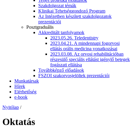
Teljes protetika előadások
Szakdolgozat témák
Klinikai Tehetséggondozó Program
Az Intézetben készített szakdolgozatok
prezentációi
Posztgraduális
Akkreditált tanfolyamok
2023.05.26. Teledentistry
2023.04.21. A mindennapi fogorvosi
ellátás orális medicina vonatkozásai
2023.03.08. Az orvosi rehabilitációban
részesülő speciális ellátást igénylő betegek
fogászati ellátása
Továbbképző előadások
FSZOI szakorvosjelöltek prezentációi
Munkatársak
Hírek
Elérhetőség
e-book
Nyitólap
/
Oktatás