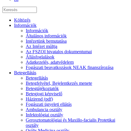
Költözés
Információk
Információk
Általános információk
Intézetünk bemutatása
Az Intézet múltja
Az FSZOI hivatalos dokumentumai
Állásfoglalások
Adatkezelés, adatvédelem
Fogászati beavatkozások NEAK finanszírozása
Betegellátás
Betegellátás
Betegfelvétel, Bejelentkezés menete
Betegtájékoztatók
Betegjogi képviselő
Házirend (pdf)
Fogászati ügyeleti ellátás
Ambulancia osztály
Infektológiai osztály
Gerosztomatológiai és Maxillo-facialis Protetikai
osztály
Orális Medicina osztály