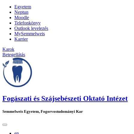
Egyetem
Neptun
Moodle
Telefonkönyv
Outlook levelezés
MySemmelweis
Karrier
Karok
Betegellátás
Fogászati és Szájsebészeti Oktató Intézet
Semmelweis Egyetem, Fogorvostudományi Kar
en