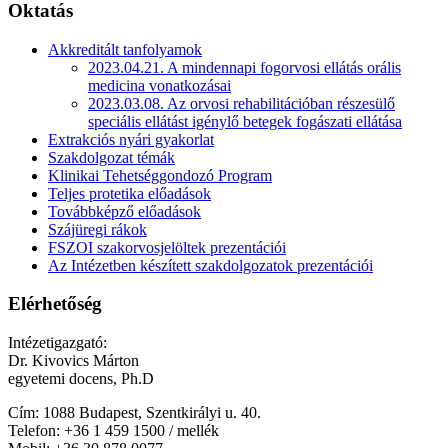
Oktatás
Akkreditált tanfolyamok
2023.04.21. A mindennapi fogorvosi ellátás orális
medicina vonatkozásai
2023.03.08. Az orvosi rehabilitációban részesülő
speciális ellátást igénylő betegek fogászati ellátása
Extrakciós nyári gyakorlat
Szakdolgozat témák
Klinikai Tehetséggondozó Program
Teljes protetika előadások
Továbbképző előadások
Szájüregi rákok
FSZOI szakorvosjelöltek prezentációi
Az Intézetben készített szakdolgozatok prezentációi
Elérhetőség
Intézetigazgató:
Dr. Kivovics Márton
egyetemi docens, Ph.D
Cím: 1088 Budapest, Szentkirályi u. 40.
Telefon: +
36 1 459 1500 / mellék