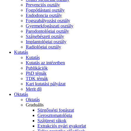
Prevenciós osztály
Fogpótlástani osztály
Endodoncia osztály
Fogszabályozási osztály
Gyermekfogászati osztály
Parodontológiai osztály
Szájsebészeti osztály
Implantológiai osztály
Radiológiai osztály
Kutatás
Kutatás
Kutatás az intézetben
Publikációk
PhD témák
TDK témák
Kari kutatási pályázat
Merit díj
Oktatás
Oktatás
Graduális
Sürgősségi fogászat
Gerosztomatológia
Szájüregi rákok
Extrakciós nyári gyakorlat