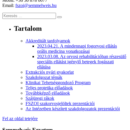
Mobil: +36 30 878 0077
Email:
fszoi@semmelweis.hu
Keresés
Tartalom
Akkreditált tanfolyamok
2023.04.21. A mindennapi fogorvosi ellátás
orális medicina vonatkozásai
2023.03.08. Az orvosi rehabilitációban részesülő
speciális ellátást igénylő betegek fogászati
ellátása
Extrakciós nyári gyakorlat
Szakdolgozat témák
Klinikai Tehetséggondozó Program
Teljes protetika előadások
Továbbképző előadások
Szájüregi rákok
FSZOI szakorvosjelöltek prezentációi
Az Intézetben készített szakdolgozatok prezentációi
Fel az oldal tetejére
Semmelweis Egyetem