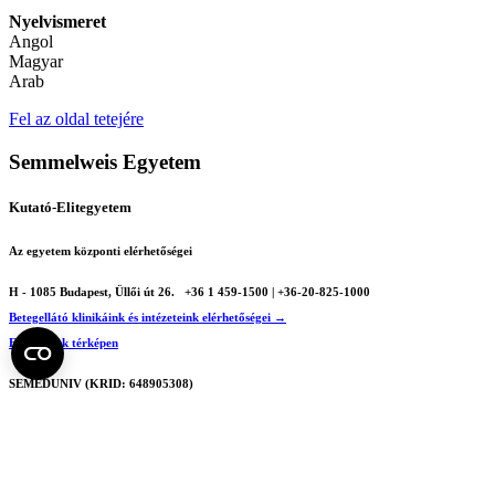
Nyelvismeret
Angol
Magyar
Arab
Fel az oldal tetejére
Semmelweis Egyetem
Kutató-Elitegyetem
Az egyetem központi elérhetőségei
H - 1085 Budapest, Üllői út 26.
+36 1 459-1500 | +36-20-825-1000
Betegellátó klinikáink és intézeteink elérhetőségei →
Egységeink térképen
SEMEDUNIV (KRID: 648905308)