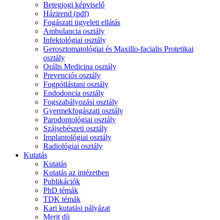
Betegjogi képviselő
Házirend (pdf)
Fogászati ügyeleti ellátás
Ambulancia osztály
Infektológiai osztály
Gerosztomatológiai és Maxillo-facialis Protetikai
osztály
Orális Medicina osztály
Prevenciós osztály
Fogpótlástani osztály
Endodoncia osztály
Fogszabályozási osztály
Gyermekfogászati osztály
Parodontológiai osztály
Szájsebészeti osztály
Implantológiai osztály
Radiológiai osztály
Kutatás
Kutatás
Kutatás az intézetben
Publikációk
PhD témák
TDK témák
Kari kutatási pályázat
Merit díj