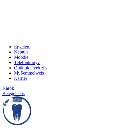
Egyetem
Neptun
Moodle
Telefonkönyv
Outlook levelezés
MySemmelweis
Karrier
Karok
Betegellátás