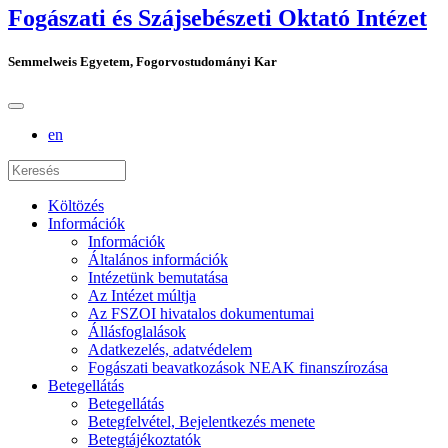
Fogászati és Szájsebészeti Oktató Intézet
Semmelweis Egyetem, Fogorvostudományi Kar
en
Költözés
Információk
Információk
Általános információk
Intézetünk bemutatása
Az Intézet múltja
Az FSZOI hivatalos dokumentumai
Állásfoglalások
Adatkezelés, adatvédelem
Fogászati beavatkozások NEAK finanszírozása
Betegellátás
Betegellátás
Betegfelvétel, Bejelentkezés menete
Betegtájékoztatók