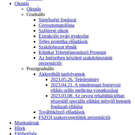
Oktatás
Oktatás
Graduális
Sürgősségi fogászat
Gerosztomatológia
Szájüregi rákok
Extrakciós nyári gyakorlat
Teljes protetika előadások
Szakdolgozat témák
Klinikai Tehetséggondozó Program
Az Intézetben készített szakdolgozatok
prezentációi
Posztgraduális
Akkreditált tanfolyamok
2023.05.26. Teledentistry
2023.04.21. A mindennapi fogorvosi
ellátás orális medicina vonatkozásai
2023.03.08. Az orvosi rehabilitációban
részesülő speciális ellátást igénylő betegek
fogászati ellátása
Továbbképző előadások
FSZOI szakorvosjelöltek prezentációi
Munkatársak
Hírek
Elérhetőség