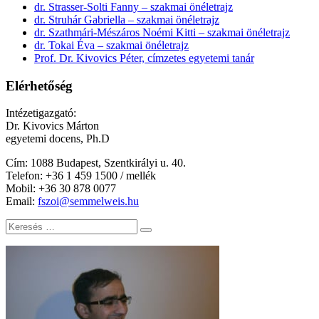
dr. Strasser-Solti Fanny – szakmai önéletrajz
dr. Struhár Gabriella – szakmai önéletrajz
dr. Szathmári-Mészáros Noémi Kitti – szakmai önéletrajz
dr. Tokai Éva – szakmai önéletrajz
Prof. Dr. Kivovics Péter, címzetes egyetemi tanár
Elérhetőség
Intézetigazgató:
Dr. Kivovics Márton
egyetemi docens, Ph.D
Cím: 1088 Budapest, Szentkirályi u. 40.
Telefon: +
36 1 459 1500 / mellék
Mobil: +36 30 878 0077
Email:
fszoi@semmelweis.hu
Keresés