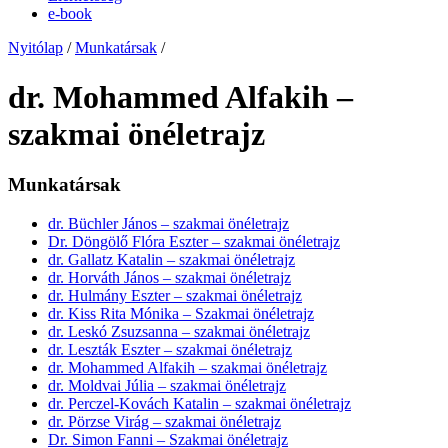
e-book
Nyitólap
/
Munkatársak
/
dr. Mohammed Alfakih –
szakmai önéletrajz
Munkatársak
dr. Büchler János – szakmai önéletrajz
Dr. Döngölő Flóra Eszter – szakmai önéletrajz
dr. Gallatz Katalin – szakmai önéletrajz
dr. Horváth János – szakmai önéletrajz
dr. Hulmány Eszter – szakmai önéletrajz
dr. Kiss Rita Mónika – Szakmai önéletrajz
dr. Leskó Zsuzsanna – szakmai önéletrajz
dr. Leszták Eszter – szakmai önéletrajz
dr. Mohammed Alfakih – szakmai önéletrajz
dr. Moldvai Júlia – szakmai önéletrajz
dr. Perczel-Kovách Katalin – szakmai önéletrajz
dr. Pörzse Virág – szakmai önéletrajz
Dr. Simon Fanni – Szakmai önéletrajz