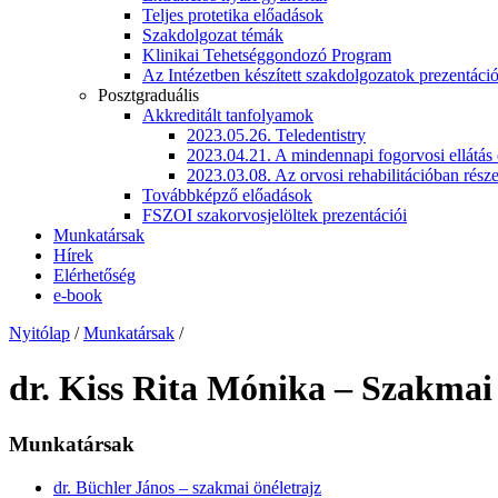
Teljes protetika előadások
Szakdolgozat témák
Klinikai Tehetséggondozó Program
Az Intézetben készített szakdolgozatok prezentáció
Posztgraduális
Akkreditált tanfolyamok
2023.05.26. Teledentistry
2023.04.21. A mindennapi fogorvosi ellátás 
2023.03.08. Az orvosi rehabilitációban részes
Továbbképző előadások
FSZOI szakorvosjelöltek prezentációi
Munkatársak
Hírek
Elérhetőség
e-book
Nyitólap
/
Munkatársak
/
dr. Kiss Rita Mónika – Szakmai 
Munkatársak
dr. Büchler János – szakmai önéletrajz