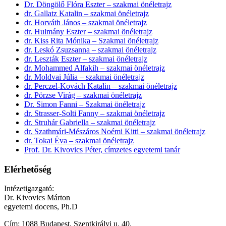
Dr. Döngölő Flóra Eszter – szakmai önéletrajz
dr. Gallatz Katalin – szakmai önéletrajz
dr. Horváth János – szakmai önéletrajz
dr. Hulmány Eszter – szakmai önéletrajz
dr. Kiss Rita Mónika – Szakmai önéletrajz
dr. Leskó Zsuzsanna – szakmai önéletrajz
dr. Leszták Eszter – szakmai önéletrajz
dr. Mohammed Alfakih – szakmai önéletrajz
dr. Moldvai Júlia – szakmai önéletrajz
dr. Perczel-Kovách Katalin – szakmai önéletrajz
dr. Pörzse Virág – szakmai önéletrajz
Dr. Simon Fanni – Szakmai önéletrajz
dr. Strasser-Solti Fanny – szakmai önéletrajz
dr. Struhár Gabriella – szakmai önéletrajz
dr. Szathmári-Mészáros Noémi Kitti – szakmai önéletrajz
dr. Tokai Éva – szakmai önéletrajz
Prof. Dr. Kivovics Péter, címzetes egyetemi tanár
Elérhetőség
Intézetigazgató:
Dr. Kivovics Márton
egyetemi docens, Ph.D
Cím: 1088 Budapest, Szentkirályi u. 40.