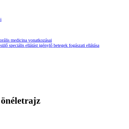
i
orális medicina vonatkozásai
ülő speciális ellátást igénylő betegek fogászati ellátása
önéletrajz