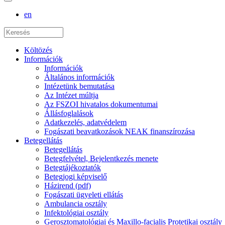
en
Költözés
Információk
Információk
Általános információk
Intézetünk bemutatása
Az Intézet múltja
Az FSZOI hivatalos dokumentumai
Állásfoglalások
Adatkezelés, adatvédelem
Fogászati beavatkozások NEAK finanszírozása
Betegellátás
Betegellátás
Betegfelvétel, Bejelentkezés menete
Betegtájékoztatók
Betegjogi képviselő
Házirend (pdf)
Fogászati ügyeleti ellátás
Ambulancia osztály
Infektológiai osztály
Gerosztomatológiai és Maxillo-facialis Protetikai osztály