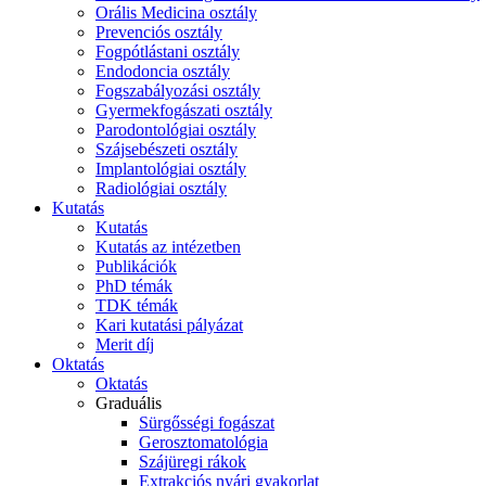
Orális Medicina osztály
Prevenciós osztály
Fogpótlástani osztály
Endodoncia osztály
Fogszabályozási osztály
Gyermekfogászati osztály
Parodontológiai osztály
Szájsebészeti osztály
Implantológiai osztály
Radiológiai osztály
Kutatás
Kutatás
Kutatás az intézetben
Publikációk
PhD témák
TDK témák
Kari kutatási pályázat
Merit díj
Oktatás
Oktatás
Graduális
Sürgősségi fogászat
Gerosztomatológia
Szájüregi rákok
Extrakciós nyári gyakorlat