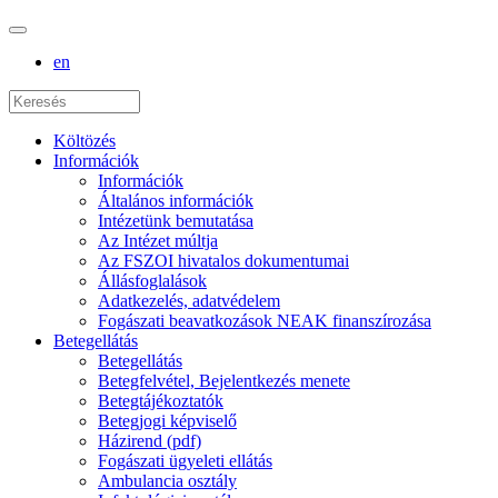
en
Költözés
Információk
Információk
Általános információk
Intézetünk bemutatása
Az Intézet múltja
Az FSZOI hivatalos dokumentumai
Állásfoglalások
Adatkezelés, adatvédelem
Fogászati beavatkozások NEAK finanszírozása
Betegellátás
Betegellátás
Betegfelvétel, Bejelentkezés menete
Betegtájékoztatók
Betegjogi képviselő
Házirend (pdf)
Fogászati ügyeleti ellátás
Ambulancia osztály