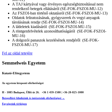
A TAJ kártyával vagy érvényes egészségbiztosítással nem
rendelkező betegek ellátásáról (SE-FOK-FSZOI-MU-12)
Az FSZOI-ban történő oktatásról (SE-FOK-FSZOI-MU-13)
Oldatok feliratozásának, gyógyszerek és vegyi anyagok
tárolásának rendje (SE-FOK-FSZOI-MU-14)
A látleletek kiadásáról (SE-FOK-FSZOI-MU-15)
A röntgenfelvételek azonosíthatóságáról (SE-FOK-FSZOI-
MU-16)
A dolgozói panaszok kezelésének rendjéről (SE-FOK-
FSZOI-MU-17)
Fel az oldal tetejére
Semmelweis Egyetem
Kutató-Elitegyetem
Az egyetem központi elérhetőségei
H - 1085 Budapest, Üllői út 26.
+36 1 459-1500 | +36-20-825-1000
Betegellátó klinikáink és intézeteink elérhetőségei →
Egységeink térképen