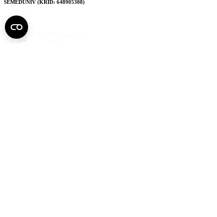
SEMEDUNIV (KRID: 648905308)
Semmelweis
Egyetem újság