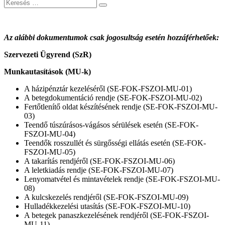
Keresés
Az alábbi dokumentumok csak jogosultság esetén hozzáférhetőek:
Szervezeti Ügyrend (SzR)
Munkautasítások (MU-k)
A házipénztár kezeléséről (SE-FOK-FSZOI-MU-01)
A betegdokumentáció rendje (SE-FOK-FSZOI-MU-02)
Fertőtlenítő oldat készítésének rendje (SE-FOK-FSZOI-MU-
03)
Teendő túszúrásos-vágásos sérülések esetén (SE-FOK-
FSZOI-MU-04)
Teendők rosszullét és sürgősségi ellátás esetén (SE-FOK-
FSZOI-MU-05)
A takarítás rendjéről (SE-FOK-FSZOI-MU-06)
A leletkiadás rendje (SE-FOK-FSZOI-MU-07)
Lenyomatvétel és mintavételek rendje (SE-FOK-FSZOI-MU-
08)
A kulcskezelés rendjéről (SE-FOK-FSZOI-MU-09)
Hulladékkezelési utasítás (SE-FOK-FSZOI-MU-10)
A betegek panaszkezelésének rendjéről (SE-FOK-FSZOI-
MU-11)