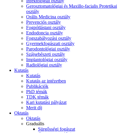
Infektológiai osztály
Gerosztomatológiai és Maxillo-facialis Protetikai
osztály
Orális Medicina osztály
Prevenciós osztály
Fogpótlástani osztály
Endodoncia osztály
Fogszabályozási osztály
Gyermekfogászati osztály
Parodontológiai osztály
Szájsebészeti osztály
Implantológiai osztály
Radiológiai osztály
Kutatás
Kutatás
Kutatás az intézetben
Publikációk
PhD témák
TDK témák
Kari kutatási pályázat
Merit díj
Oktatás
Oktatás
Graduális
Sürgősségi fogászat