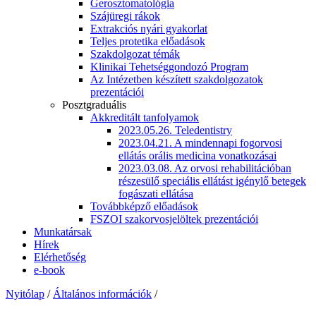
Gerosztomatológia
Szájüregi rákok
Extrakciós nyári gyakorlat
Teljes protetika előadások
Szakdolgozat témák
Klinikai Tehetséggondozó Program
Az Intézetben készített szakdolgozatok
prezentációi
Posztgraduális
Akkreditált tanfolyamok
2023.05.26. Teledentistry
2023.04.21. A mindennapi fogorvosi
ellátás orális medicina vonatkozásai
2023.03.08. Az orvosi rehabilitációban
részesülő speciális ellátást igénylő betegek
fogászati ellátása
Továbbképző előadások
FSZOI szakorvosjelöltek prezentációi
Munkatársak
Hírek
Elérhetőség
e-book
Nyitólap
/
Általános információk
/