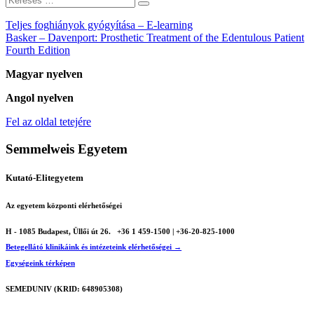
Teljes foghiányok gyógyítása – E-learning
Basker – Davenport: Prosthetic Treatment of the Edentulous Patient
Fourth Edition
Magyar nyelven
Angol nyelven
Fel az oldal tetejére
Semmelweis Egyetem
Kutató-Elitegyetem
Az egyetem központi elérhetőségei
H - 1085 Budapest, Üllői út 26.
+36 1 459-1500 | +36-20-825-1000
Betegellátó klinikáink és intézeteink elérhetőségei →
Egységeink térképen
SEMEDUNIV (KRID: 648905308)