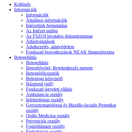
Költözés
Információk
Információk
Általános információk
Intézetünk bemutatása
Az Intézet múltja
Az FSZOI hivatalos dokumentumai
Állásfoglalások
Adatkezelés, adatvédelem
Fogászati beavatkozások NEAK finanszírozása
Betegellátás
Betegellátás
Betegfelvétel, Bejelentkezés menete
Betegtájékoztatók
Betegjogi képviselő
Házirend (pdf)
Fogászati ügyeleti ellátás
Ambulancia osztály
Infektológiai osztály
Gerosztomatológiai és Maxillo-facialis Protetikai
osztály
Orális Medicina osztály
Prevenciós osztály
Fogpótlástani osztály
Endodoncia osztály