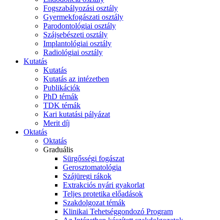
Fogszabályozási osztály
Gyermekfogászati osztály
Parodontológiai osztály
Szájsebészeti osztály
Implantológiai osztály
Radiológiai osztály
Kutatás
Kutatás
Kutatás az intézetben
Publikációk
PhD témák
TDK témák
Kari kutatási pályázat
Merit díj
Oktatás
Oktatás
Graduális
Sürgősségi fogászat
Gerosztomatológia
Szájüregi rákok
Extrakciós nyári gyakorlat
Teljes protetika előadások
Szakdolgozat témák
Klinikai Tehetséggondozó Program