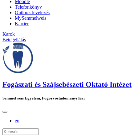
Moodle
Telefonkönyv
Outlook levelezés
MySemmelweis
Karrier
Karok
Betegellátás
Fogászati és Szájsebészeti Oktató Intézet
Semmelweis Egyetem, Fogorvostudományi Kar
en