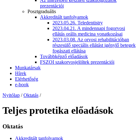
Az Intézetben készített szakdolgozatok
prezentációi
Posztgraduális
Akkreditált tanfolyamok
2023.05.26. Teledentistry
2023.04.21. A mindennapi fogorvosi
ellátás orális medicina vonatkozásai
2023.03.08. Az orvosi rehabilitációban
részesülő speciális ellátást igénylő betegek
fogászati ellátása
Továbbképző előadások
FSZOI szakorvosjelöltek prezentációi
Munkatársak
Hírek
Elérhetőség
e-book
Nyitólap
/
Oktatás
/
Teljes protetika előadások
Oktatás
Akkreditált tanfolyamok