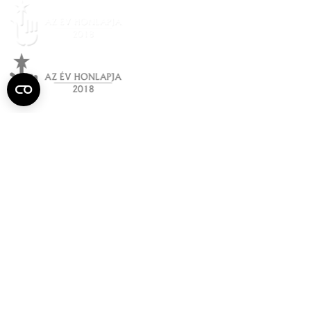
Semmelweis
Egyetem újság
július