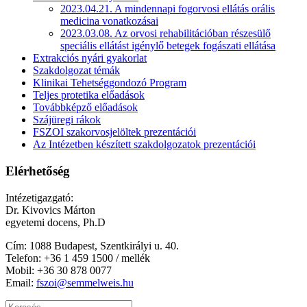
2023.04.21. A mindennapi fogorvosi ellátás orális
medicina vonatkozásai
2023.03.08. Az orvosi rehabilitációban részesülő
speciális ellátást igénylő betegek fogászati ellátása
Extrakciós nyári gyakorlat
Szakdolgozat témák
Klinikai Tehetséggondozó Program
Teljes protetika előadások
Továbbképző előadások
Szájüregi rákok
FSZOI szakorvosjelöltek prezentációi
Az Intézetben készített szakdolgozatok prezentációi
Elérhetőség
Intézetigazgató:
Dr. Kivovics Márton
egyetemi docens, Ph.D
Cím: 1088 Budapest, Szentkirályi u. 40.
Telefon: +
36 1 459 1500 / mellék
Mobil: +36 30 878 0077
Email:
fszoi@semmelweis.hu
Keresés