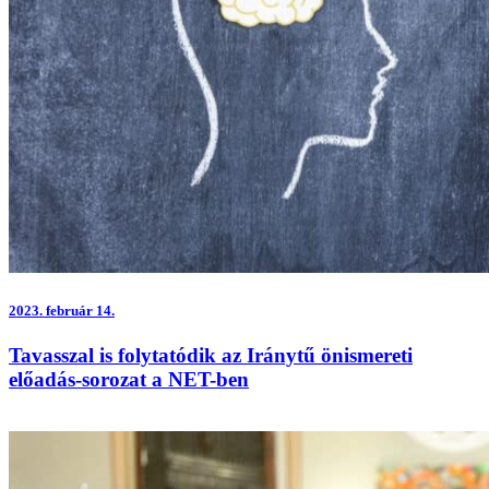
2023.
február 14.
Tavasszal is folytatódik az Iránytű önismereti
előadás-sorozat a NET-ben