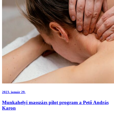
2023.
január 29.
Munkahelyi masszázs pilot program a Pető András
Karon