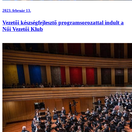
2023.
február 13.
Vezetői készségfejlesztő programsorozattal indult a
Női Vezetői Klub