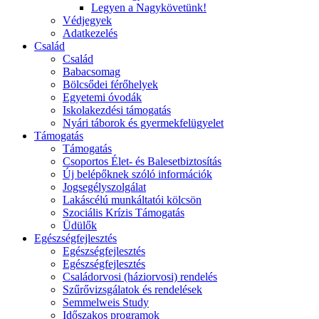
Legyen a Nagykövetünk!
Védjegyek
Adatkezelés
Család
Család
Babacsomag
Bölcsődei férőhelyek
Egyetemi óvodák
Iskolakezdési támogatás
Nyári táborok és gyermekfelügyelet
Támogatás
Támogatás
Csoportos Élet- és Balesetbiztosítás
Új belépőknek szóló információk
Jogsegélyszolgálat
Lakáscélú munkáltatói kölcsön
Szociális Krízis Támogatás
Üdülők
Egészségfejlesztés
Egészségfejlesztés
Egészségfejlesztés
Családorvosi (háziorvosi) rendelés
Szűrővizsgálatok és rendelések
Semmelweis Study
Időszakos programok