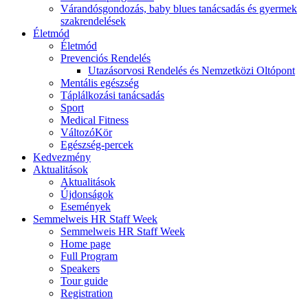
Várandósgondozás, baby blues tanácsadás és gyermek
szakrendelések
Életmód
Életmód
Prevenciós Rendelés
Utazásorvosi Rendelés és Nemzetközi Oltópont
Mentális egészség
Táplálkozási tanácsadás
Sport
Medical Fitness
VáltozóKör
Egészség-percek
Kedvezmény
Aktualitások
Aktualitások
Újdonságok
Események
Semmelweis HR Staff Week
Semmelweis HR Staff Week
Home page
Full Program
Speakers
Tour guide
Registration