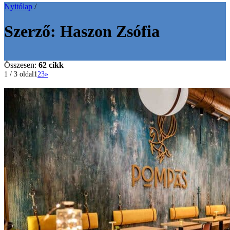
Nyitólap
/
Szerző:
Haszon Zsófia
Összesen:
62 cikk
1 / 3 oldal
1
2
3
»