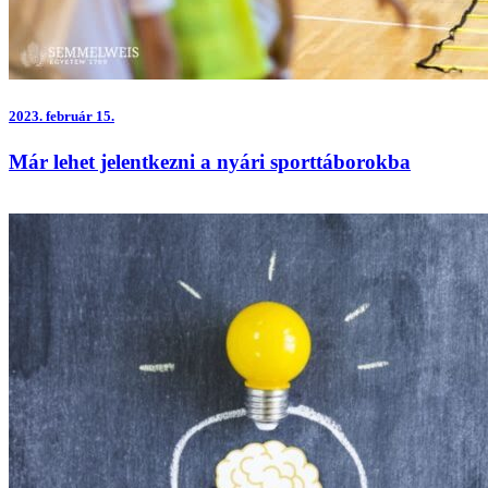
2023.
február 15.
Már lehet jelentkezni a nyári sporttáborokba