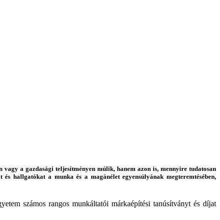
n vagy a gazdasági teljesítményen múlik, hanem azon is, mennyire tudatosan
at és hallgatókat a munka és a magánélet egyensúlyának megteremtésében,
yetem számos rangos munkáltatói márkaépítési tanúsítványt és díjat