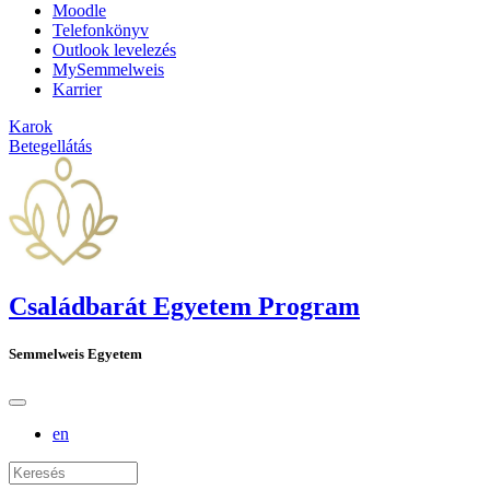
Moodle
Telefonkönyv
Outlook levelezés
MySemmelweis
Karrier
Karok
Betegellátás
Családbarát Egyetem Program
Semmelweis Egyetem
en