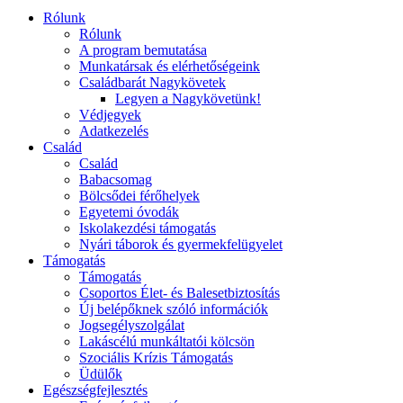
Rólunk
Rólunk
A program bemutatása
Munkatársak és elérhetőségeink
Családbarát Nagykövetek
Legyen a Nagykövetünk!
Védjegyek
Adatkezelés
Család
Család
Babacsomag
Bölcsődei férőhelyek
Egyetemi óvodák
Iskolakezdési támogatás
Nyári táborok és gyermekfelügyelet
Támogatás
Támogatás
Csoportos Élet- és Balesetbiztosítás
Új belépőknek szóló információk
Jogsegélyszolgálat
Lakáscélú munkáltatói kölcsön
Szociális Krízis Támogatás
Üdülők
Egészségfejlesztés