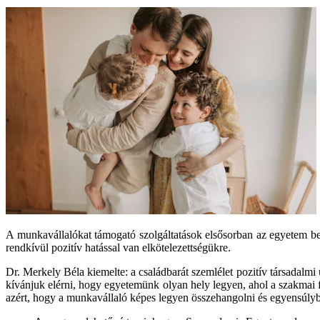
A munkavállalókat támogató szolgáltatások elsősorban az egyetem bels
rendkívül pozitív hatással van elkötelezettségükre.
Dr. Merkely Béla kiemelte: a családbarát szemlélet pozitív társadalm
kívánjuk elérni, hogy egyetemünk olyan hely legyen, ahol a szakmai fe
azért, hogy a munkavállaló képes legyen összehangolni és egyensúlyba