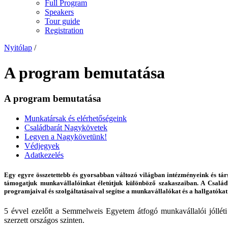
Full Program
Speakers
Tour guide
Registration
Nyitólap
/
A program bemutatása
A program bemutatása
Munkatársak és elérhetőségeink
Családbarát Nagykövetek
Legyen a Nagykövetünk!
Védjegyek
Adatkezelés
Egy egyre összetettebb és gyorsabban változó világban intézményeink és tá
támogatjuk munkavállalóinkat életútjuk különböző szakaszaiban. A Csalá
programjaival és szolgáltatásaival segítse a munkavállalókat és a hallgatókat
5 évvel ezelőtt a Semmelweis Egyetem átfogó munkavállalói jólléti
szerzett országos szinten.