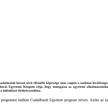
rsadalmaink hosszú távú ellenálló képessége nem csupán a szakmai kiválóságo
dbarát Egyetemi Központ célja, hogy támogassa az egyetemi alkalmazottak
 a különböző élethelyzetekben.
 programot indított Családbarát Egyetem program néven. Azóta az eg