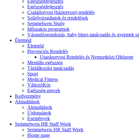
Egészségfejlesztés
Egészségfejlesztés
Családorvosi (háziorvosi) rendelés
Szűrővizsgálatok és rendelések
Semmelweis Study
Időszakos programok
Várandósgondozás, baby blues tanácsadás és gyermek s
Életmód
Életmód
Prevenciós Rendelés
Utazásorvosi Rendelés és Nemzetközi Oltópont
Mentális egészség
Táplálkozási tanácsadás
Sport
Medical Fitness
VáltozóKör
Egészség-percek
Kedvezmény
Aktualitások
Aktualitások
Újdonságok
Események
Semmelweis HR Staff Week
Semmelweis HR Staff Week
Home page