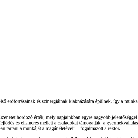
ő erőforrásainak és szinergiáinak kiaknázására épülnek, így a munkavál
i üzenetet hordozó érték, mely napjainkban egyre nagyobb jelentőséggel 
jlődés és elismerés mellett a családokat támogatják, a gyermekvállalás
n tartani a munkáját a magánéletével” – fogalmazott a rektor.