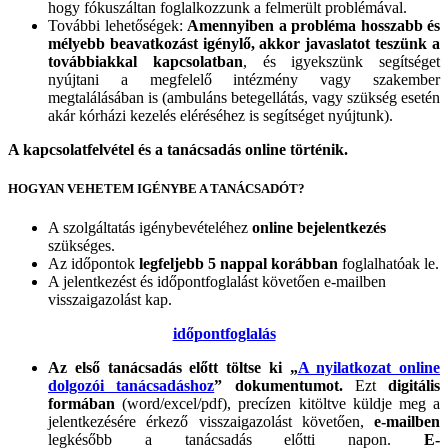
hogy fókuszáltan foglalkozzunk a felmerült problémával.
További lehetőségek:
Amennyiben a probléma hosszabb és
mélyebb beavatkozást igénylő, akkor javaslatot teszünk a
továbbiakkal kapcsolatban
, és igyekszünk segítséget
nyújtani a megfelelő intézmény vagy szakember
megtalálásában is (ambuláns betegellátás, vagy szükség esetén
akár kórházi kezelés eléréséhez is segítséget nyújtunk).
A kapcsolatfelvétel és a tanácsadás online történik.
HOGYAN VEHETEM IGÉNYBE A TANÁCSADÓT?
A szolgáltatás igénybevételéhez
online bejelentkezés
szükséges.
Az időpontok
legfeljebb 5 nappal korábban
foglalhatóak le.
A jelentkezést és időpontfoglalást követően e-mailben
visszaigazolást kap.
időpontfoglalás
Az első tanácsadás előtt töltse ki „
A nyilatkozat online
dolgozói tanácsadáshoz
” dokumentumot.
Ezt
digitális
formában
(word/excel/pdf), precízen kitöltve küldje meg a
jelentkezésére érkező visszaigazolást követően,
e-mailben
legkésőbb a tanácsadás előtti napon.
E-