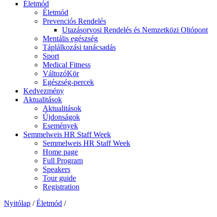
Életmód
Életmód
Prevenciós Rendelés
Utazásorvosi Rendelés és Nemzetközi Oltópont
Mentális egészség
Táplálkozási tanácsadás
Sport
Medical Fitness
VáltozóKör
Egészség-percek
Kedvezmény
Aktualitások
Aktualitások
Újdonságok
Események
Semmelweis HR Staff Week
Semmelweis HR Staff Week
Home page
Full Program
Speakers
Tour guide
Registration
Nyitólap
/
Életmód
/