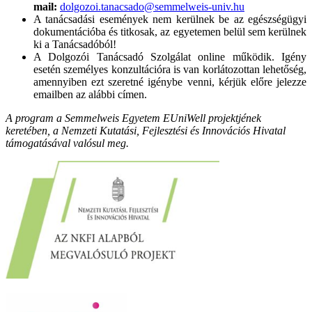
mail:
dolgozoi.tanacsado@semmelweis-univ.hu
A tanácsadási események nem kerülnek be az egészségügyi
dokumentációba és titkosak, az egyetemen belül sem kerülnek
ki a Tanácsadóból!
A Dolgozói Tanácsadó Szolgálat online működik. Igény
esetén személyes konzultációra is van korlátozottan lehetőség,
amennyiben ezt szeretné igénybe venni, kérjük előre jelezze
emailben az alábbi címen.
A program a Semmelweis Egyetem EUniWell projektjének
keretében, a Nemzeti Kutatási, Fejlesztési és Innovációs Hivatal
támogatásával valósul meg.