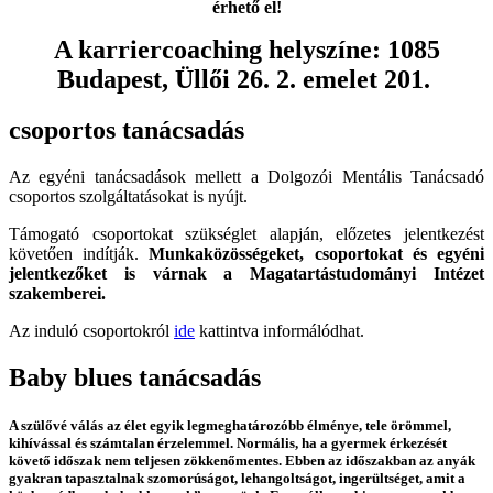
érhető el!
A karriercoaching helyszíne: 1085
Budapest, Üllői 26. 2. emelet 201.
csoportos tanácsadás
Az egyéni tanácsadások mellett a Dolgozói Mentális Tanácsadó
csoportos szolgáltatásokat is nyújt.
Támogató csoportokat szükséglet alapján, előzetes jelentkezést
követően indítják.
Munkaközösségeket, csoportokat és egyéni
jelentkezőket is várnak a Magatartástudományi Intézet
szakemberei.
Az induló csoportokról
ide
kattintva informálódhat.
Baby blues tanácsadás
A szülővé válás az élet egyik legmeghatározóbb élménye, tele örömmel,
kihívással és számtalan érzelemmel. Normális, ha a gyermek érkezését
követő időszak nem teljesen zökkenőmentes. Ebben az időszakban az anyák
gyakran tapasztalnak szomorúságot, lehangoltságot, ingerültséget, amit a