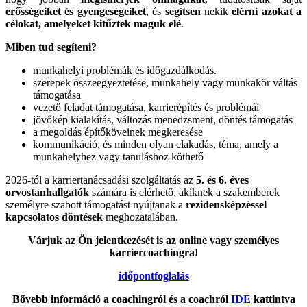
erősségeiket és gyengeségeiket
, és
segítsen
nekik
elérni azokat a
célokat, amelyeket kitűztek maguk elé
.
Miben tud segíteni?
munkahelyi problémák és időgazdálkodás.
szerepek összeegyeztetése, munkahely vagy munkakör váltás
támogatása
vezető feladat támogatása, karrierépítés és problémái
jövőkép kialakítás, változás menedzsment, döntés támogatás
a megoldás építőköveinek megkeresése
kommunikáció, és minden olyan elakadás, téma, amely a
munkahelyhez vagy tanuláshoz köthető
2026-tól a karriertanácsadási szolgáltatás az
5. és 6. éves
orvostanhallgatók
számára is elérhető, akiknek a szakemberek
személyre szabott támogatást nyújtanak a
rezidensképzéssel
kapcsolatos döntések
meghozatalában.
Várjuk az Ön jelentkezését is az online vagy személyes
karriercoachingra!
időpontfoglalás
Bővebb információ a coachingról és a coachról
IDE
kattintva