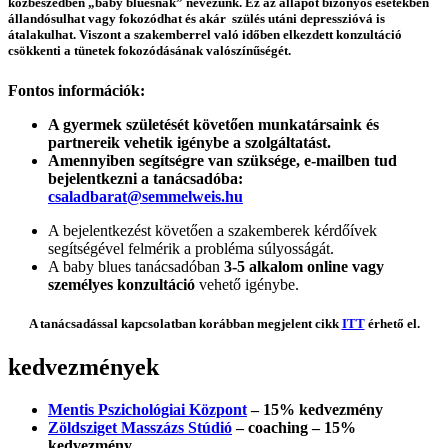
közbeszédben „baby bluesnak” nevezünk. Ez az állapot bizonyos esetekben
állandósulhat vagy fokozódhat és akár szülés utáni depresszióvá is
átalakulhat. Viszont a szakemberrel való időben elkezdett konzultáció
csökkenti a tünetek fokozódásának valószínűségét.
Fontos információk:
A gyermek születését követően munkatársaink és
partnereik vehetik igénybe a szolgáltatást.
Amennyiben segítségre van szüksége, e-mailben tud
bejelentkezni a tanácsadóba:
csaladbarat@semmelweis.hu
A bejelentkezést követően a szakemberek kérdőívek
segítségével felmérik a probléma súlyosságát.
A baby blues tanácsadóban
3-5 alkalom online vagy
személyes konzultáció
vehető igénybe.
A tanácsadással kapcsolatban korábban megjelent cikk
ITT
érhető el.
kedvezmények
Mentis Pszichológiai Központ
– 15% kedvezmény
Zöldsziget Masszázs Stúdió
– coaching – 15%
kedvezmény