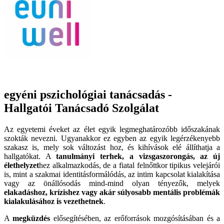
egyéni pszichológiai tanácsadás -
Hallgatói Tanácsadó Szolgálat
Az egyetemi éveket az élet egyik legmeghatározóbb időszakának
szokták nevezni. Ugyanakkor ez egyben az egyik legérzékenyebb
szakasz is, mely sok változást hoz, és kihívások elé állíthatja a
hallgatókat. A
tanulmányi terhek, a vizsgaszorongás, az új
élethelyzet
hez alkalmazkodás, de a fiatal felnőttkor tipikus velejárói
is, mint a szakmai identitásformálódás, az intim kapcsolat kialakítása
vagy az önállósodás mind-mind olyan tényezők, melyek
elakadáshoz, krízishez vagy akár súlyosabb mentális problémák
kialakulásához is vezethetnek
.
A
megküzdés
elősegítésében, az erőforrások mozgósításában és a