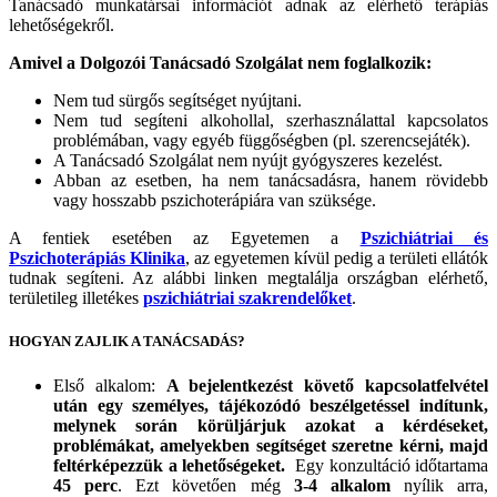
Tanácsadó munkatársai információt adnak az elérhető terápiás
lehetőségekről.
Amivel a Dolgozói Tanácsadó Szolgálat nem foglalkozik:
Nem tud sürgős segítséget nyújtani.
Nem tud segíteni alkohollal, szerhasználattal kapcsolatos
problémában, vagy egyéb függőségben (pl. szerencsejáték).
A Tanácsadó Szolgálat nem nyújt gyógyszeres kezelést.
Abban az esetben, ha nem tanácsadásra, hanem rövidebb
vagy hosszabb pszichoterápiára van szüksége.
A fentiek esetében az Egyetemen a
Pszichiátriai és
Pszichoterápiás Klinika
, az egyetemen kívül pedig a területi ellátók
tudnak segíteni. Az alábbi linken megtalálja országban elérhető,
területileg illetékes
pszichiátriai szakrendelőket
.
HOGYAN ZAJLIK A TANÁCSADÁS?
Első alkalom:
A bejelentkezést követő kapcsolatfelvétel
után egy személyes, tájékozódó beszélgetéssel indítunk,
melynek során körüljárjuk azokat a kérdéseket,
problémákat, amelyekben segítséget szeretne kérni, majd
feltérképezzük a lehetőségeket.
Egy konzultáció időtartama
45 perc
. Ezt követően még
3-4 alkalom
nyílik arra,