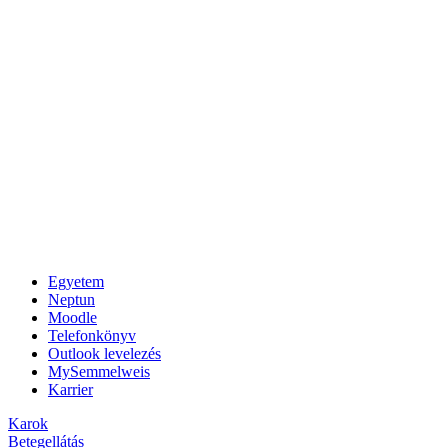
Egyetem
Neptun
Moodle
Telefonkönyv
Outlook levelezés
MySemmelweis
Karrier
Karok
Betegellátás