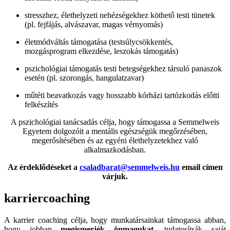
stresszhez, élethelyzeti nehézségekhez köthető testi tünetek
(pl. fejfájás, alvászavar, magas vérnyomás)
életmódváltás támogatása (testsúlycsökkentés,
mozgásprogram elkezdése, leszokás támogatás)
pszichológiai támogatás testi betegségekhez társuló panaszok
esetén (pl. szorongás, hangulatzavar)
műtéti beavatkozás vagy hosszabb kórházi tartózkodás előtti
felkészítés
A pszichológiai tanácsadás célja, hogy támogassa a Semmelweis
Egyetem dolgozóit a mentális egészségük megőrzésében,
megerősítésében és az egyéni élethelyzetekhez való
alkalmazkodásban.
Az érdeklődéseket a
csaladbarat@semmelweis.hu
email címen
várjuk.
karriercoaching
A karrier coaching célja, hogy munkatársainkat támogassa abban,
hogy jobban
megismerjék önmagukat
, tudatosítsák saját