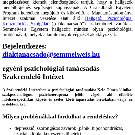
megelőzés
ben kiemelt jelentőségűnek tartjuk, hogy a hallgatók
mentálhigiénés segítséget kaphassanak. A Családbarát Egyetem
Program keretében megújuló és kibővülő, a Magatartástudományi
Intézet szakmai vezetése alatt álló
Hallgatói Pszichológiai
Konzultációs Szolgálat
(„diáktanácsadó”) szakemberei várják a
Semmelweis Egyetem hallgatóit minden olyan pszichológiai
problémával, melyek a tanulmányok végzését akadályozzák.
Bejelentkezés:
diaktanacsado@semmelweis.hu
egyéni pszichológiai tanácsadás -
Szakrendelő Intézet
A Szakrendelő Intézetben a pszichológiai tanácsadást Kele Tímea klinikai
szakpszichológus, pszichoterapeuta jelölt végzi, aki többféle
módszerspecifikus képzés és széles körű tapasztalat birtokában várja az
érdeklődőket.
Milyen problémákkal fordulhat a rendeléshez?
depresszió, szorongásos zavarok (pánik, hipochondriázis,
szociális fóbia, kényszeres tünetek)