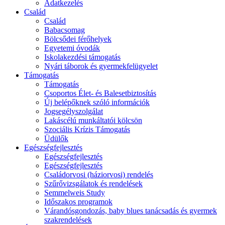
Adatkezelés
Család
Család
Babacsomag
Bölcsődei férőhelyek
Egyetemi óvodák
Iskolakezdési támogatás
Nyári táborok és gyermekfelügyelet
Támogatás
Támogatás
Csoportos Élet- és Balesetbiztosítás
Új belépőknek szóló információk
Jogsegélyszolgálat
Lakáscélú munkáltatói kölcsön
Szociális Krízis Támogatás
Üdülők
Egészségfejlesztés
Egészségfejlesztés
Egészségfejlesztés
Családorvosi (háziorvosi) rendelés
Szűrővizsgálatok és rendelések
Semmelweis Study
Időszakos programok
Várandósgondozás, baby blues tanácsadás és gyermek
szakrendelések