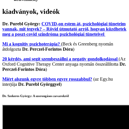
kiadványok, videók
Dr. Purebl György:
COVID-on estem át, pszichológiai tüneteim
vannak, mit tegyek? – Rövid útmutató arról, hogyan küzdhetek
meg a poszt-covid szindróma pszichológiai tüneteivel
Mi a kognitív pszichoterápia?
(Beck és Greenberg nyomán
átdolgozta
Dr. Perczel-Forintos Dóra
)
20 kérdés, ami segít szembeszállni a negatív gondolkodással
(Az
Oxford Cognitive Therapy Center anyaga nyomán összeállította
Dr.
Perczel-Forintos Dóra
)
Miért alszunk egyre többen egyre rosszabbul?
(az Egy.hu
interjúja
Dr. Purebl Györggyel
)
Dr. Szekeres György: A szorongásos zavarokról