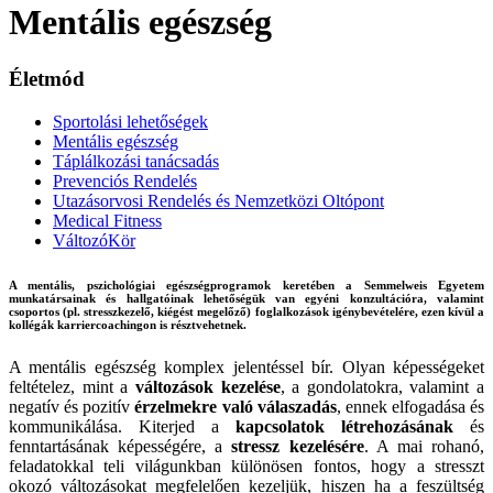
Mentális egészség
Életmód
Sportolási lehetőségek
Mentális egészség
Táplálkozási tanácsadás
Prevenciós Rendelés
Utazásorvosi Rendelés és Nemzetközi Oltópont
Medical Fitness
VáltozóKör
A mentális, pszichológiai egészségprogramok keretében a Semmelweis Egyetem
munkatársainak és hallgatóinak lehetőségük van egyéni konzultációra, valamint
csoportos (pl. stresszkezelő, kiégést megelőző) foglalkozások igénybevételére, ezen kívül a
kollégák karriercoachingon is résztvehetnek.
A mentális egészség komplex jelentéssel bír. Olyan képességeket
feltételez, mint a
változások kezelése
, a gondolatokra, valamint a
negatív és pozitív
érzelmekre való válaszadás
, ennek elfogadása és
kommunikálása. Kiterjed a
kapcsolatok létrehozásának
és
fenntartásának képességére, a
stressz kezelésére
. A mai rohanó,
feladatokkal teli világunkban különösen fontos, hogy a stresszt
okozó változásokat megfelelően kezeljük, hiszen ha a feszültség