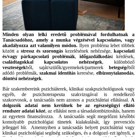
Minden olyan lelki eredetű problémával fordulhatnak a
Tanácsadóhoz, amely a munka végzésével kapcsolatos, vagy
akadályozza azt valamilyen módon.
Ilyen probléma lehet többek
között a
stressz és szorongás
kezelésének nehézsége,
kapcsolati
és/vagy párkapcsolati problémák
,
időgazdálkodás
i kérdések,
családtagokkal kapcsolatos nehézségek
, különböző
veszteségek
ből, saját/szülők/gyermekek/partnerek
betegség
éből
adódó problémák,
szakmai identitás
keresése,
elbizonytalanodás
,
döntési nehézségek
.
Bár szakembereink pszichiáterek, klinikai szakpszichológusok vagy
egyéb, de pszichoterapeuta szakvizsgával is rendelkező
szakorvosok, a tanácsadás nem azonos a pszichiátriai ellátással.
A
dolgozók adatai nem kerülnek be az egészségügyi ellátó
rendszer adatai közé
, az ellátást nem a társadalombiztosítás, hanem
az egyetem finanszírozza. A tanácsadás segít megelőzni későbbi
komolyabb pszichológiai tünetek kialakulását, így prevenciós
jelleggel bír. Amennyiben a tanácsadás helyett pszichiátriai vagy
klinikai pszichológiai segítség szükséges, és a dolgozó ezt igényli, a