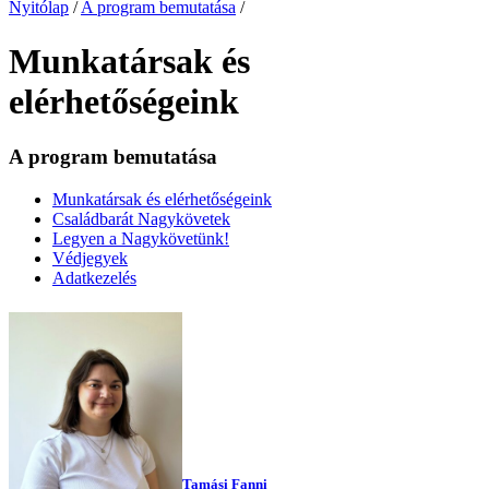
Nyitólap
/
A program bemutatása
/
Munkatársak és
elérhetőségeink
A program bemutatása
Munkatársak és elérhetőségeink
Családbarát Nagykövetek
Legyen a Nagykövetünk!
Védjegyek
Adatkezelés
Tamási Fanni