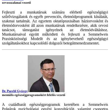
orvosszakmai vezető
Fejleszti a munkatársak számára elérhető egészségügyi
szűrővizsgálatok és egyéb prevenciós, életmódprogramok kínálatát,
szakmai tartalmát. Az egyetem oktatópraxisában háziorvosként és
életmódorvosként áll azon munkatársak rendelkezésre, akik orvosi
tanácsot, támogatást igényelnek az életmódváltáshoz.
Munkatársaival együtt működteti és fejleszti a Semmelweis
Praxisközösségi Modellt és az igénybevehető egészségügyi
szolgáltatásokhoz kapcsolódó dolgozói betegútmenedzsmentet.
Dr. Purebl György
mentális egészségprogramokért felelős vezető
A családbarát egészségprogramok keretében a Semmelweis
Polgárok pszichológiai egyéni konzultációit, valamint csoportos