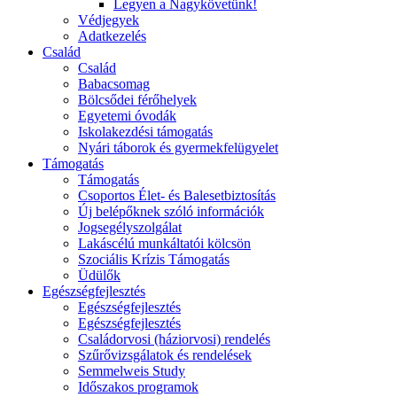
Legyen a Nagykövetünk!
Védjegyek
Adatkezelés
Család
Család
Babacsomag
Bölcsődei férőhelyek
Egyetemi óvodák
Iskolakezdési támogatás
Nyári táborok és gyermekfelügyelet
Támogatás
Támogatás
Csoportos Élet- és Balesetbiztosítás
Új belépőknek szóló információk
Jogsegélyszolgálat
Lakáscélú munkáltatói kölcsön
Szociális Krízis Támogatás
Üdülők
Egészségfejlesztés
Egészségfejlesztés
Egészségfejlesztés
Családorvosi (háziorvosi) rendelés
Szűrővizsgálatok és rendelések
Semmelweis Study
Időszakos programok