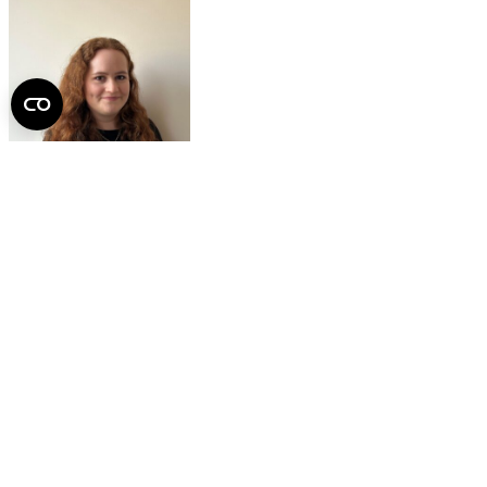
Gál Luca
kommunikációs szakértő
Felel a belső és külső kommunikációért, cikkek, hírlevelek,
kommunikációs anyagok írásával, szerkesztésével, kommunikációs
kampányok tervezésével foglalkozik és kézben tartja a Családbarát
Egyetem Központ hivatalos
Facebook
és Instagram oldalát.
Videótartalmakat és beszámolókat készít rendezvényeinkről.
Nagyköveti rendszerünket fejleszti és koordinálja.
Telefonszám: 06308780315
E-mail:
gal.luca@semmelweis.hu
Kérdéseiket, észrevételeiket a
csaladbarat@semmelweis.hu
e-mail címen