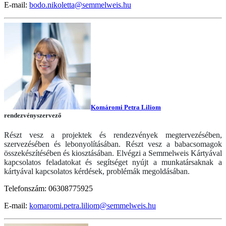
E-mail:
bodo.nikoletta@semmelweis.hu
Komáromi Petra Liliom
rendezvényszervező
Részt vesz a projektek és rendezvények megtervezésében,
szervezésében és lebonyolításában.
Részt vesz a babacsomagok
összekészítésében és kiosztásában. Elvégzi a Semmelweis Kártyával
kapcsolatos feladatokat és segítséget nyújt a munkatársaknak a
kártyával kapcsolatos kérdések, problémák megoldásában.
Telefonszám: 06308775925
E-mail:
komaromi.petra.liliom@semmelweis.hu