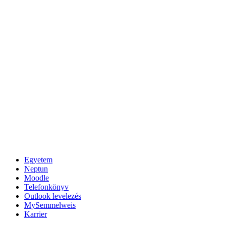
Egyetem
Neptun
Moodle
Telefonkönyv
Outlook levelezés
MySemmelweis
Karrier