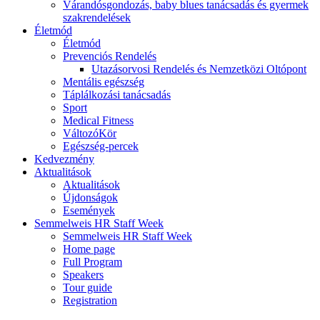
Várandósgondozás, baby blues tanácsadás és gyermek
szakrendelések
Életmód
Életmód
Prevenciós Rendelés
Utazásorvosi Rendelés és Nemzetközi Oltópont
Mentális egészség
Táplálkozási tanácsadás
Sport
Medical Fitness
VáltozóKör
Egészség-percek
Kedvezmény
Aktualitások
Aktualitások
Újdonságok
Események
Semmelweis HR Staff Week
Semmelweis HR Staff Week
Home page
Full Program
Speakers
Tour guide
Registration