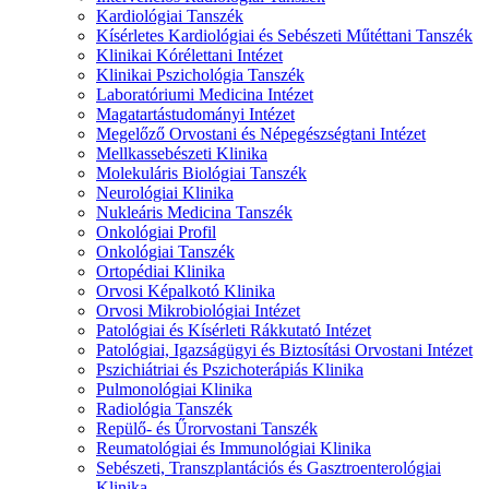
Kardiológiai Tanszék
Kísérletes Kardiológiai és Sebészeti Műtéttani Tanszék
Klinikai Kórélettani Intézet
Klinikai Pszichológia Tanszék
Laboratóriumi Medicina Intézet
Magatartástudományi Intézet
Megelőző Orvostani és Népegészségtani Intézet
Mellkassebészeti Klinika
Molekuláris Biológiai Tanszék
Neurológiai Klinika
Nukleáris Medicina Tanszék
Onkológiai Profil
Onkológiai Tanszék
Ortopédiai Klinika
Orvosi Képalkotó Klinika
Orvosi Mikrobiológiai Intézet
Patológiai és Kísérleti Rákkutató Intézet
Patológiai, Igazságügyi és Biztosítási Orvostani Intézet
Pszichiátriai és Pszichoterápiás Klinika
Pulmonológiai Klinika
Radiológia Tanszék
Repülő- és Űrorvostani Tanszék
Reumatológiai és Immunológiai Klinika
Sebészeti, Transzplantációs és Gasztroenterológiai
Klinika