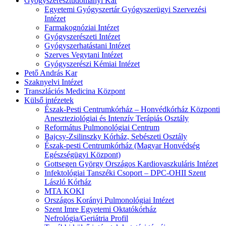
Gyógyszerésztudományi Kar
Egyetemi Gyógyszertár Gyógyszerügyi Szervezési
Intézet
Farmakognóziai Intézet
Gyógyszerészeti Intézet
Gyógyszerhatástani Intézet
Szerves Vegytani Intézet
Gyógyszerészi Kémiai Intézet
Pető András Kar
Szaknyelvi Intézet
Transzlációs Medicina Központ
Külső intézetek
Észak-Pesti Centrumkórház – Honvédkórház Központi
Aneszteziológiai és Intenzív Terápiás Osztály
Református Pulmonológiai Centrum
Bajcsy-Zsilinszky Kórház, Sebészeti Osztály
Észak-pesti Centrumkórház (Magyar Honvédség
Egészségügyi Központ)
Gottsegen György Országos Kardiovaszkuláris Intézet
Infektológiai Tanszéki Csoport – DPC-OHII Szent
László Kórház
MTA KOKI
Országos Korányi Pulmonológiai Intézet
Szent Imre Egyetemi Oktatókórház
Nefrológia/Geriátria Profil