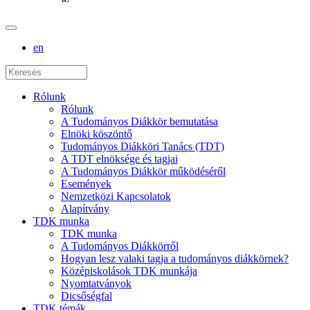
en
Rólunk
Rólunk
A Tudományos Diákkör bemutatása
Elnöki köszöntő
Tudományos Diákköri Tanács (TDT)
A TDT elnöksége és tagjai
A Tudományos Diákkör működéséről
Események
Nemzetközi Kapcsolatok
Alapítvány
TDK munka
TDK munka
A Tudományos Diákkörről
Hogyan lesz valaki tagja a tudományos diákkörnek?
Középiskolások TDK munkája
Nyomtatványok
Dicsőségfal
TDK témák