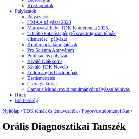
Kreditpontok
Pályázatok
Pályázatok
HMAA pályázat 2023
Marosvásárhelyi TDK Konferencia 2025.
“Önálló kutatást igénylő szakdolgozati témák
elismerése” pályázat
Konferencia támogatások
Pro Scientia Aranyérem
Publikációs pályázat
Kiváló Diákkörös
Kiváló TDK Nevelő
Tudományos Ösztöndíjak
Esetismertetés
Cseregyakorlat
Campus Mundi rövid tanulmányút pályázati felhívás
Hírek
Elérhetőség
Nyitólap
/
TDK témák és témavezetők
/
Fogorvostudományi Kar
/
Orális Diagnosztikai Tanszék