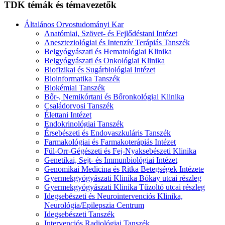
TDK témák és témavezetők
Általános Orvostudományi Kar
Anatómiai, Szövet- és Fejlődéstani Intézet
Aneszteziológiai és Intenzív Terápiás Tanszék
Belgyógyászati és Hematológiai Klinika
Belgyógyászati és Onkológiai Klinika
Biofizikai és Sugárbiológiai Intézet
Bioinformatika Tanszék
Biokémiai Tanszék
Bőr-, Nemikórtani és Bőronkológiai Klinika
Családorvosi Tanszék
Élettani Intézet
Endokrinológiai Tanszék
Érsebészeti és Endovaszkuláris Tanszék
Farmakológiai és Farmakoterápiás Intézet
Fül-Orr-Gégészeti és Fej-Nyaksebészeti Klinika
Genetikai, Sejt- és Immunbiológiai Intézet
Genomikai Medicina és Ritka Betegségek Intézete
Gyermekgyógyászati Klinika Bókay utcai részleg
Gyermekgyógyászati Klinika Tűzoltó utcai részleg
Idegsebészeti és Neurointervenciós Klinika,
Neurológia/Epilepszia Centrum
Idegsebészeti Tanszék
Intervenciós Radiológiai Tanszék