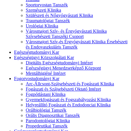
Sportorvostan Tanszék
Szemészeti Klinika
Szülészeti és Nőgyógyászati Klinika
Traumatológiai Tanszék
Urológiai Klinika
Városmajori Szív- és Érgyógyászati Klinika
Szívsebészeti Tanszéki Csoport
Városmajori Szív-és Érgyógyászati Klinika Érsebészeti
és Endovaszkuláris Tanszék
Egészségtudományi Kar
Egészségügyi Közszolgálati Kar
Digitális Egészségtudományi Intézet
Egészségügyi Menedzserképző Központ
Mentálhigiéné Intézet
Fogorvostudományi Kar
Arc-Állcsont-Szájsebészeti és Fogászati Klinika
Fogászati és Szájsebészeti Oktató Intézet
Fogpótlástani Klinika
Gyermekfogászati és Fogszabályozási Klinika
Helyreállító Fogászati és Endodonciai Klinika
Orálbiológiai Tanszék
Orális Diagnosztikai Tanszék
Parodontológiai Klinika
Propedeutikai Tanszék