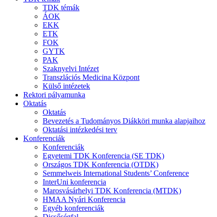
TDK témák
ÁOK
EKK
ETK
FOK
GYTK
PAK
Szaknyelvi Intézet
Transzlációs Medicina Központ
Külső intézetek
Rektori pályamunka
Oktatás
Oktatás
Bevezetés a Tudományos Diákköri munka alapjaihoz
Oktatási intézkedési terv
Konferenciák
Konferenciák
Egyetemi TDK Konferencia (SE TDK)
Országos TDK Konferencia (OTDK)
Semmelweis International Students’ Conference
InterUni konferencia
Marosvásárhelyi TDK Konferencia (MTDK)
HMAA Nyári Konferencia
Egyéb konferenciák
Dicsőségfal