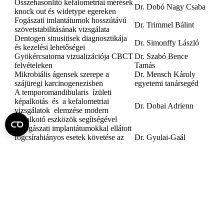
Összehasonlító kefalometriai mérések
Dr. Dobó Nagy Csaba
knock out és widetype egereken
Fogászati imlantátumok hosszútávú
Dr. Trimmel Bálint
szövetstabilitásának vizsgálata
Dentogen sinusitisek diagnosztikája
Dr. Simonffy László
és kezelési lehetőségei
Gyökércsatorna vizualizációja CBCT
Dr. Szabó Bence
felvételeken
Tamás
Mikrobiális ágensek szerepe a
Dr. Mensch Károly
szájüregi karcinogenezisben
egyetemi tanársegéd
A temporomandibularis ízületi
képalkotás és a kefalometriai
Dr. Dobai Adrienn
vizsgálatok elemzése modern
képalkotó eszközök segítségével
A fogászati implantátumokkal ellátott
fogcsírahiányos esetek követése az
Dr. Gyulai-Gaál
Orális Diagnosztika Tanszék Dento-
Szabolcs és Dr.
alveoláris sebészeti Osztályán 2007-
Trimmel Bálint
től napjainkig
Gyógyszer okozta
állcsontnekrózisból (MRONJ) izolált
Dr. Bródy Andrea
baktériumtörzsek meghatározása 23 S
RNS módszer segítségével
Fel az oldal tetejére