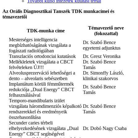
További külső intézetek kutatási témái
Az Orális Diagnosztikai Tanszék TDK munkacímei és
témavezetői
Témavezető neve
TDK-munka címe
(fokozattal)
Mesterséges intelligencia
Dr. Szabó Bence
megbízhatóságának vizsgálata a
egyetemi adjunktus
fogászati radiológiában
Transzlaciós ortodonciai kutatások
Dr. Gresz Veronika
Mellékleletek vizsgálata a CBCT
Dr. Szabó Bence
felvételeken ÚJ!!!
Tamás
Alveolusprezerváció lehetőségei a
Dr. Simonffy László,
dento – alveolaris sebészetben
klinikai szakorvos
Implantátum körüli fémműtermék
Dr. Szabó Bence
redukciója „Dual Energy” CBCT
Tamás
felhasználásával
Temporo-mandibularis izület
vizsgálata háromdimenziós képalkotó
Dr. Szabó Bence
rendszerekkel és eredményeik
Tamás
összehasonlítása
Secunder caries térbeli
elhelyezkedésének vizsgálata „Dual
Dr. Dobó Nagy Csaba
Energy” CBCT segítségével