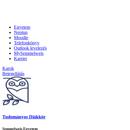
Egyetem
Neptun
Moodle
Telefonkönyv
Outlook levelezés
MySemmelweis
Karrier
Karok
Betegellátás
Tudományos Diákkör
Semmelweis Egyetem