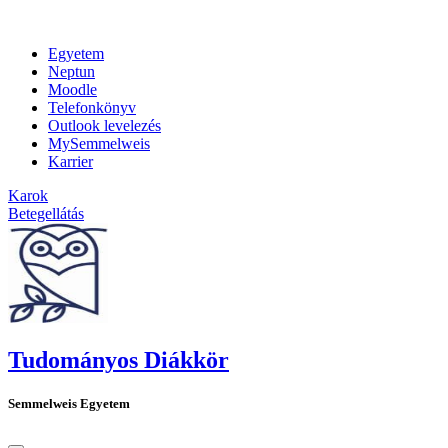
Egyetem
Neptun
Moodle
Telefonkönyv
Outlook levelezés
MySemmelweis
Karrier
Karok
Betegellátás
Tudományos Diákkör
Semmelweis Egyetem