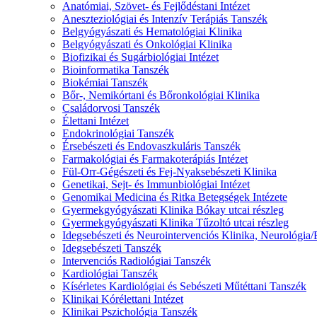
Anatómiai, Szövet- és Fejlődéstani Intézet
Aneszteziológiai és Intenzív Terápiás Tanszék
Belgyógyászati és Hematológiai Klinika
Belgyógyászati és Onkológiai Klinika
Biofizikai és Sugárbiológiai Intézet
Bioinformatika Tanszék
Biokémiai Tanszék
Bőr-, Nemikórtani és Bőronkológiai Klinika
Családorvosi Tanszék
Élettani Intézet
Endokrinológiai Tanszék
Érsebészeti és Endovaszkuláris Tanszék
Farmakológiai és Farmakoterápiás Intézet
Fül-Orr-Gégészeti és Fej-Nyaksebészeti Klinika
Genetikai, Sejt- és Immunbiológiai Intézet
Genomikai Medicina és Ritka Betegségek Intézete
Gyermekgyógyászati Klinika Bókay utcai részleg
Gyermekgyógyászati Klinika Tűzoltó utcai részleg
Idegsebészeti és Neurointervenciós Klinika, Neurológia
Idegsebészeti Tanszék
Intervenciós Radiológiai Tanszék
Kardiológiai Tanszék
Kísérletes Kardiológiai és Sebészeti Műtéttani Tanszék
Klinikai Kórélettani Intézet
Klinikai Pszichológia Tanszék