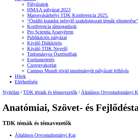
Pályázatok
HMAA pályázat 2023
Marosvásárhelyi TDK Konferencia 2025.
“Önálló kutatást igénylő szakdolgozati témák elismerése”
Konferencia támogatások
Pro Scientia Aranyérem
Publikációs pályázat
Kiváló Diákkörös
Kiváló TDK Nevelő
Tudományos Ösztöndíjak
Esetismertetés
Cseregyakorlat
Campus Mundi rövid tanulmányút pályázati felhívás
Hírek
Elérhetőség
Nyitólap
/
TDK témák és témavezetők
/
Általános Orvostudományi K
Anatómiai, Szövet- és Fejlődésta
TDK témák és témavezetők
Általános Orvostudományi Kar