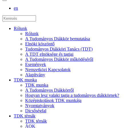
en
Rólunk
Rólunk
A Tudományos Diákkör bemutatása
Elnöki köszöntő
Tudományos Diákköri Tanács (TDT)
A TDT elnöksége és tagjai
A Tudományos Diákkör működéséről
Események
Nemzetközi Kapcsolatok
Alapítvány
TDK munka
TDK munka
A Tudományos Diákkörről
Hogyan lesz valaki tagja a tudományos diákkörnek?
Középiskolások TDK munkája
Nyomtatványok
Dicsőségfal
TDK témák
TDK témák
ÁOK