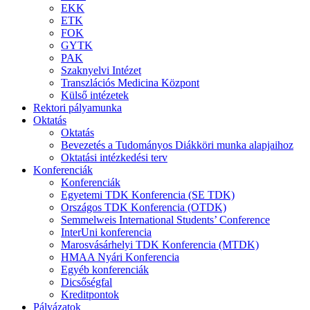
EKK
ETK
FOK
GYTK
PAK
Szaknyelvi Intézet
Transzlációs Medicina Központ
Külső intézetek
Rektori pályamunka
Oktatás
Oktatás
Bevezetés a Tudományos Diákköri munka alapjaihoz
Oktatási intézkedési terv
Konferenciák
Konferenciák
Egyetemi TDK Konferencia (SE TDK)
Országos TDK Konferencia (OTDK)
Semmelweis International Students’ Conference
InterUni konferencia
Marosvásárhelyi TDK Konferencia (MTDK)
HMAA Nyári Konferencia
Egyéb konferenciák
Dicsőségfal
Kreditpontok
Pályázatok