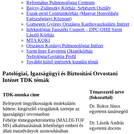
Református Pulmonológiai Centrum
Bajcsy-Zsilinszky Kórház, Sebészeti Osztály
Észak-pesti Centrumkórház (Magyar Honvédség
Egészségügyi Központ)
Gottsegen György Országos Kardiovaszkuláris Intézet
Infektológiai Tanszéki Csoport – DPC-OHII Szent
László Kórház
MTA KOKI
Országos Korányi Pulmonológiai Intézet
Szent Imre Egyetemi Oktatókórház
Nefrológia/Geriátria Profil
További külső intézetek kutatási témái
Patológiai, Igazságügyi és Biztosítási Orvostani
Intézet TDK témák
Témavezető neve
TDK-munka címe
(fokozattal)
Befejezett öngyilkosságok molekuláris
Dr. Bokor János
háttere, kiegészítő vizsgálatok szerepe az
egyetemi tanársegéd
igazságügyi orvostanban
Fehérje tömegspektrometria (MALDI-TOF
Dr. Lászik András
MS) alkalmazásának lehetőségei emberi és
egyetemi docens
állati maradványok azonosításában