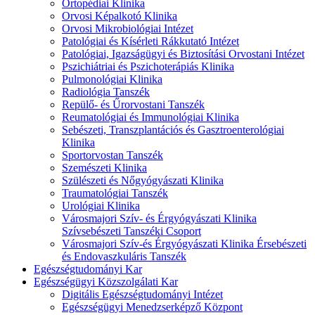
Ortopédiai Klinika
Orvosi Képalkotó Klinika
Orvosi Mikrobiológiai Intézet
Patológiai és Kísérleti Rákkutató Intézet
Patológiai, Igazságügyi és Biztosítási Orvostani Intézet
Pszichiátriai és Pszichoterápiás Klinika
Pulmonológiai Klinika
Radiológia Tanszék
Repülő- és Űrorvostani Tanszék
Reumatológiai és Immunológiai Klinika
Sebészeti, Transzplantációs és Gasztroenterológiai
Klinika
Sportorvostan Tanszék
Szemészeti Klinika
Szülészeti és Nőgyógyászati Klinika
Traumatológiai Tanszék
Urológiai Klinika
Városmajori Szív- és Érgyógyászati Klinika
Szívsebészeti Tanszéki Csoport
Városmajori Szív-és Érgyógyászati Klinika Érsebészeti
és Endovaszkuláris Tanszék
Egészségtudományi Kar
Egészségügyi Közszolgálati Kar
Digitális Egészségtudományi Intézet
Egészségügyi Menedzserképző Központ