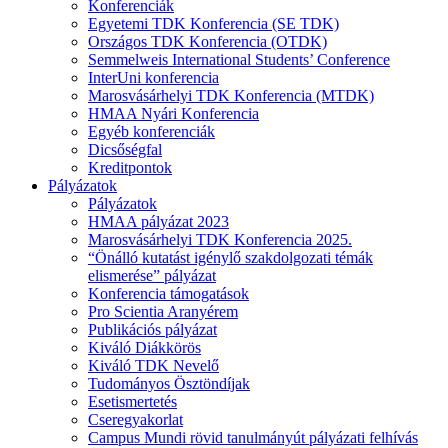
Konferenciák
Egyetemi TDK Konferencia (SE TDK)
Országos TDK Konferencia (OTDK)
Semmelweis International Students’ Conference
InterUni konferencia
Marosvásárhelyi TDK Konferencia (MTDK)
HMAA Nyári Konferencia
Egyéb konferenciák
Dicsőségfal
Kreditpontok
Pályázatok
Pályázatok
HMAA pályázat 2023
Marosvásárhelyi TDK Konferencia 2025.
“Önálló kutatást igénylő szakdolgozati témák
elismerése” pályázat
Konferencia támogatások
Pro Scientia Aranyérem
Publikációs pályázat
Kiváló Diákkörös
Kiváló TDK Nevelő
Tudományos Ösztöndíjak
Esetismertetés
Cseregyakorlat
Campus Mundi rövid tanulmányút pályázati felhívás