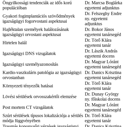
Öngyilkossági tendenciák az idős korú
Dr. Marcsa Boglárka
populációban
egyetemi adjunktus
Dr. Felszeghy Endre
Gyakori fogimplantációs szövődmények
ny. egyetemi
igazságügyi fogorvostani aspektusai
adjunktus
Hajléktalan személyek halálozásának
Dr. Bokor János
igazságügyi orvostani aspektusai
egyetemi tanársegéd
Dr. Törő Klára
Hirtelen halál
egyetemi tanár
Dr. Lászik András
Igazságügyi DNS vizsgálatok
egyetemi docens
Dr. Magyar Lóránt
Igazságügyi személyazonosítás
egyetemi tanársegéd
Kardio-vaszkuláris patológia az igazságügyi
Dr. Danics Krisztina
orvostanban
egyetemi tanársegéd
Dr. Törő Klára
Környezeti tényezők hatásai
egyetemi tanár
Dr. Dunay György
Lövési sérülések orvosszakértői elemzése
ny. főiskolai docens
Dr. Magyar Lóránt
Post mortem CT vizsgálatok
egyetemi tanársegéd
Szúrt sérülések típusos lokalizációja a sérülés
Dr. Törő Klára
módja függvényében
egyetemi tanár
Traumás koponyaűri vérzések igazságügyi
Dr. Danics Krisztina