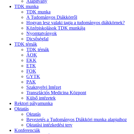
Alapítvány
TDK munka
TDK munka
A Tudományos Diákkörről
Hogyan lesz valaki tagja a tudományos diákkörnek?
Középiskolások TDK munkája
Nyomtatványok
Dicsőségfal
TDK témák
TDK témák
ÁOK
EKK
ETK
FOK
GYTK
PAK
Szaknyelvi Intézet
Transzlációs Medicina Központ
Külső intézetek
Rektori pályamunka
Oktatás
Oktatás
Bevezetés a Tudományos Diákköri munka alapjaihoz
Oktatási intézkedési terv
Konferenciák