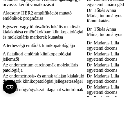
orvosszakértői vonatkozásai
egyetemi tanársegéd
Dr. Tőkés Anna
Alacsony HER2 amplifikációt mutató
Mária, tudományos
emlőrákok prognózisa
főmunkatárs
Egyszeri vagy többszörös lokális recidívák
Dr. Tőkés Anna
kialakulása emlőrákokban: klinikopatológiai
Mária, tudományos
és molekuláris markerek kutatása
Dr. Madaras Lilla
A terhességi emlőrák klinikopatológiája
egyetemi docens
A fiatalkori emlőrák klinikopatológiai
Dr. Madaras Lilla
jellemzői
egyetemi docens
Az endometrium carcinomák molekuláris
Dr. Madaras Lilla
patológiája
egyetemi docens
Az endometriosis- és annak talaján kialakuló
Dr. Madaras Lilla
daganatok klinikopatológiai jellegzetességei
egyetemi docens
Dr. Madaras Lilla
Öröklött nőgyógyászati daganat szindrómák
egyetemi docens
Dr. Borka Katalin
A pancreasdaganatok patológiája
egyetemi docens
A gastroenteropancreaticus neuroendocrin
Dr. Borka Katalin
daganatok prognosztikai faktorai
egyetemi docens
Prof. Dr. Kulka
Janina, egyetemi
Tumor-stroma arány prediktív és