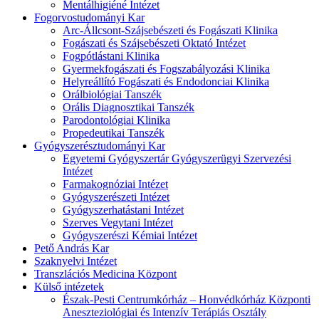
Mentálhigiéné Intézet
Fogorvostudományi Kar
Arc-Állcsont-Szájsebészeti és Fogászati Klinika
Fogászati és Szájsebészeti Oktató Intézet
Fogpótlástani Klinika
Gyermekfogászati és Fogszabályozási Klinika
Helyreállító Fogászati és Endodonciai Klinika
Orálbiológiai Tanszék
Orális Diagnosztikai Tanszék
Parodontológiai Klinika
Propedeutikai Tanszék
Gyógyszerésztudományi Kar
Egyetemi Gyógyszertár Gyógyszerügyi Szervezési
Intézet
Farmakognóziai Intézet
Gyógyszerészeti Intézet
Gyógyszerhatástani Intézet
Szerves Vegytani Intézet
Gyógyszerészi Kémiai Intézet
Pető András Kar
Szaknyelvi Intézet
Transzlációs Medicina Központ
Külső intézetek
Észak-Pesti Centrumkórház – Honvédkórház Központi
Aneszteziológiai és Intenzív Terápiás Osztály