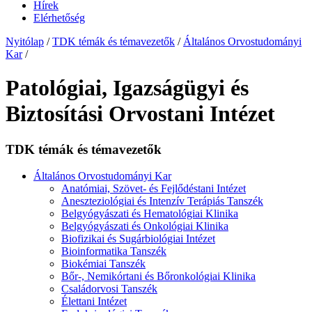
Hírek
Elérhetőség
Nyitólap
/
TDK témák és témavezetők
/
Általános Orvostudományi
Kar
/
Patológiai, Igazságügyi és
Biztosítási Orvostani Intézet
TDK témák és témavezetők
Általános Orvostudományi Kar
Anatómiai, Szövet- és Fejlődéstani Intézet
Aneszteziológiai és Intenzív Terápiás Tanszék
Belgyógyászati és Hematológiai Klinika
Belgyógyászati és Onkológiai Klinika
Biofizikai és Sugárbiológiai Intézet
Bioinformatika Tanszék
Biokémiai Tanszék
Bőr-, Nemikórtani és Bőronkológiai Klinika
Családorvosi Tanszék
Élettani Intézet