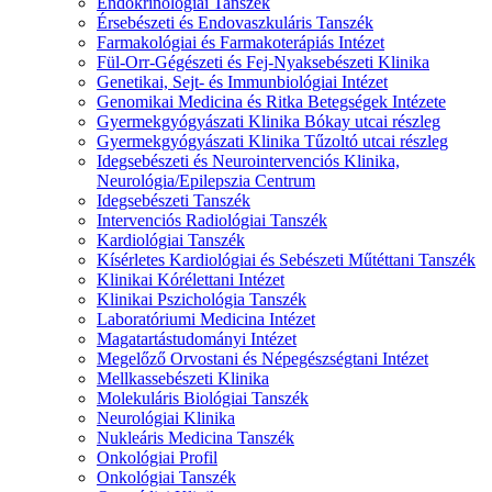
Endokrinológiai Tanszék
Érsebészeti és Endovaszkuláris Tanszék
Farmakológiai és Farmakoterápiás Intézet
Fül-Orr-Gégészeti és Fej-Nyaksebészeti Klinika
Genetikai, Sejt- és Immunbiológiai Intézet
Genomikai Medicina és Ritka Betegségek Intézete
Gyermekgyógyászati Klinika Bókay utcai részleg
Gyermekgyógyászati Klinika Tűzoltó utcai részleg
Idegsebészeti és Neurointervenciós Klinika,
Neurológia/Epilepszia Centrum
Idegsebészeti Tanszék
Intervenciós Radiológiai Tanszék
Kardiológiai Tanszék
Kísérletes Kardiológiai és Sebészeti Műtéttani Tanszék
Klinikai Kórélettani Intézet
Klinikai Pszichológia Tanszék
Laboratóriumi Medicina Intézet
Magatartástudományi Intézet
Megelőző Orvostani és Népegészségtani Intézet
Mellkassebészeti Klinika
Molekuláris Biológiai Tanszék
Neurológiai Klinika
Nukleáris Medicina Tanszék
Onkológiai Profil
Onkológiai Tanszék