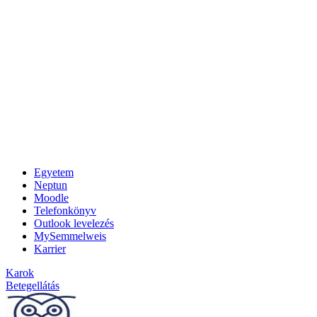
Egyetem
Neptun
Moodle
Telefonkönyv
Outlook levelezés
MySemmelweis
Karrier
Karok
Betegellátás