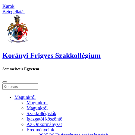
Karok
Betegellátás
Korányi Frigyes Szakkollégium
Semmelweis Egyetem
Magunkról
Magunkról
Magunkról
Szakkollégisták
Igazgatói köszöntő
Az Önkormányzat
Eredményeink