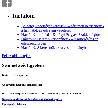
Tartalom
„A beteg közelségét keressék” – fórumon kérdezhették
a hallgatók az egyetem vezetését
Hársfa40 – Jubilál a Korányi Frigyes Szakkollégium
Hársfa40: Hársfa sikertörténetek – Karrierépítés az
egészségügyben
Hársfa40: Sikeres nők az orvostudományban
Fel az oldal tetejére
Semmelweis Egyetem
Kutató-Elitegyetem
Az egyetem központi elérhetőségei
H - 1085 Budapest, Üllői út 26.
+36 1 459-1500 | +36-20-825-1000
Betegellátó klinikáink és intézeteink elérhetőségei →
Egységeink térképen