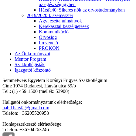
az egészségügyben
Hársfa40: Sikeres nők az orvostudományban
2019/2020 I. szemeszter
Agyi esettanulmányok
Kerekasztal-beszélgetések
Kommunikáció
Orvosjog
Prevenció
PROKON
Az Önkormányzat
Mentor Program
Szakkollégisták
Igazgatói köszöntő
Semmelweis Egyetem Korányi Frigyes Szakkollégium
Cím: 1074 Budapest, Hársfa utca 59/b
Tel.: (1)-459-1500 (mellék: 53900)
Hallgatói önkormányzatunk elérhetősége:
habil.harsfa@gmail.com
Telefon: +36205520958
Honlapszerkesztő elérhetősége:
Telefon: +36704263246