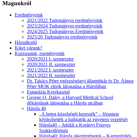
Magunkról
Eredményeink
2021/2022 Tudományos eredményeink
2023/2024 Tudományos eredményeink
2024/2025 Tudományos Eredményeink
2025/26 Tudományos eredményeink
Hársalkodó
Kiket várunk?
Kurzusaink, eseményeink
2020/2021 I. szemeszter
2020/2021 II. szemeszter
2021/2022 I. szemeszter
2021/2022 II. szemeszter
Dr. Takács Péter egészségügyi államtitkár és Dr. Álmos
Péter MOK elnök látogatása a Hársfában
Eutanázia Kerekasztal
George Q. Daley, a Harvard Medical School
dékánjának látogatása a Hársfa utcában
Hársfa 40
„A beteg közelségét keressék” – fórumon
kérdezhették a hallgatók az egyetem vezetését
Hársfa40 – Jubilál a Korányi Frigyes
Szakkollégium
Hársfa40: Hársfa sikertörténetek – Karrierépítés