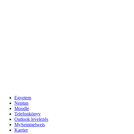
Egyetem
Neptun
Moodle
Telefonkönyv
Outlook levelezés
MySemmelweis
Karrier