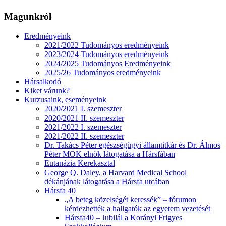
Magunkról
Eredményeink
2021/2022 Tudományos eredményeink
2023/2024 Tudományos eredményeink
2024/2025 Tudományos Eredményeink
2025/26 Tudományos eredményeink
Hársalkodó
Kiket várunk?
Kurzusaink, eseményeink
2020/2021 I. szemeszter
2020/2021 II. szemeszter
2021/2022 I. szemeszter
2021/2022 II. szemeszter
Dr. Takács Péter egészségügyi államtitkár és Dr. Álmos
Péter MOK elnök látogatása a Hársfában
Eutanázia Kerekasztal
George Q. Daley, a Harvard Medical School
dékánjának látogatása a Hársfa utcában
Hársfa 40
„A beteg közelségét keressék” – fórumon
kérdezhették a hallgatók az egyetem vezetését
Hársfa40 – Jubilál a Korányi Frigyes