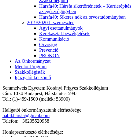
Szakkollégium
Hársfa40: Hársfa sikertörténetek – Karrierépítés
az egészségügyben
Hársfa40: Sikeres nők az orvostudományban
2019/2020 I. szemeszter
Agyi esettanulmányok
Kerekasztal-beszélgetések
Kommunikáció
Orvosjog
Prevenció
PROKON
Az Önkormányzat
Mentor Program
Szakkollégisták
Igazgatói köszöntő
Semmelweis Egyetem Korányi Frigyes Szakkollégium
Cím: 1074 Budapest, Hársfa utca 59/b
Tel.: (1)-459-1500 (mellék: 53900)
Hallgatói önkormányzatunk elérhetősége:
habil.harsfa@gmail.com
Telefon: +36205520958
Honlapszerkesztő elérhetősége: