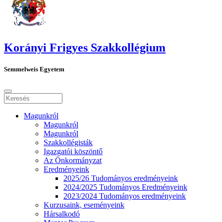
Korányi Frigyes Szakkollégium
Semmelweis Egyetem
Magunkról
Magunkról
Magunkról
Szakkollégisták
Igazgatói köszöntő
Az Önkormányzat
Eredményeink
2025/26 Tudományos eredményeink
2024/2025 Tudományos Eredményeink
2023/2024 Tudományos eredményeink
Kurzusaink, eseményeink
Hársalkodó