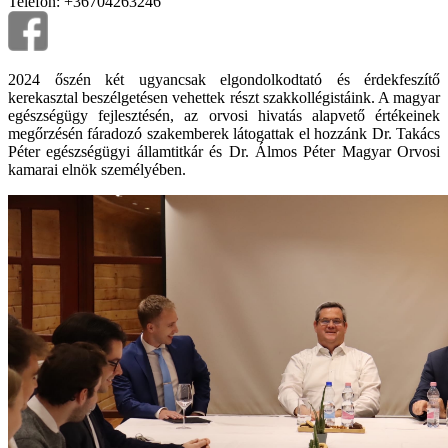
Telefon: +36704263246
2024 őszén két ugyancsak elgondolkodtató és érdekfeszítő
kerekasztal beszélgetésen vehettek részt szakkollégistáink. A magyar
egészségügy fejlesztésén, az orvosi hivatás alapvető értékeinek
megőrzésén fáradozó szakemberek látogattak el hozzánk Dr. Takács
Péter egészségügyi államtitkár és Dr. Álmos Péter Magyar Orvosi
kamarai elnök személyében.