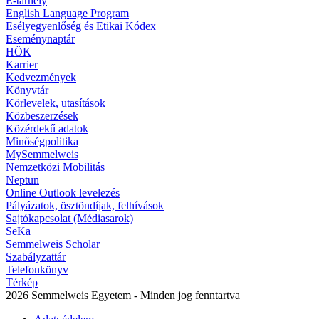
E-tárhely
English Language Program
Esélyegyenlőség és Etikai Kódex
Eseménynaptár
HÖK
Karrier
Kedvezmények
Könyvtár
Körlevelek, utasítások
Közbeszerzések
Közérdekű adatok
Minőségpolitika
MySemmelweis
Nemzetközi Mobilitás
Neptun
Online Outlook levelezés
Pályázatok, ösztöndíjak, felhívások
Sajtókapcsolat (Médiasarok)
SeKa
Semmelweis Scholar
Szabályzattár
Telefonkönyv
Térkép
2026 Semmelweis Egyetem - Minden jog fenntartva