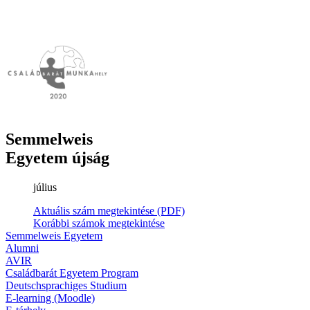
Semmelweis
Egyetem újság
július
Aktuális szám megtekintése (PDF)
Korábbi számok megtekintése
Semmelweis Egyetem
Alumni
AVIR
Családbarát Egyetem Program
Deutschsprachiges Studium
E-learning (Moodle)