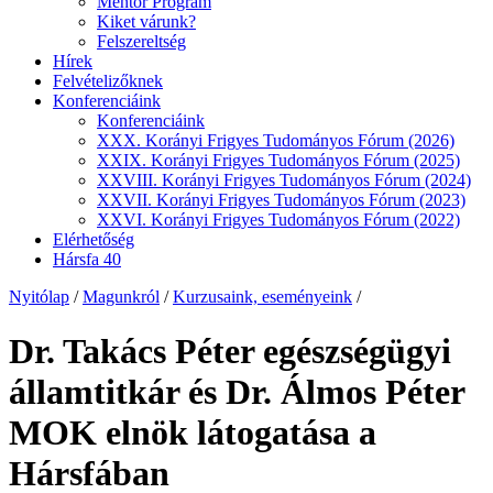
Mentor Program
Kiket várunk?
Felszereltség
Hírek
Felvételizőknek
Konferenciáink
Konferenciáink
XXX. Korányi Frigyes Tudományos Fórum (2026)
XXIX. Korányi Frigyes Tudományos Fórum (2025)
XXVIII. Korányi Frigyes Tudományos Fórum (2024)
XXVII. Korányi Frigyes Tudományos Fórum (2023)
XXVI. Korányi Frigyes Tudományos Fórum (2022)
Elérhetőség
Hársfa 40
Nyitólap
/
Magunkról
/
Kurzusaink, eseményeink
/
Dr. Takács Péter egészségügyi
államtitkár és Dr. Álmos Péter
MOK elnök látogatása a
Hársfában