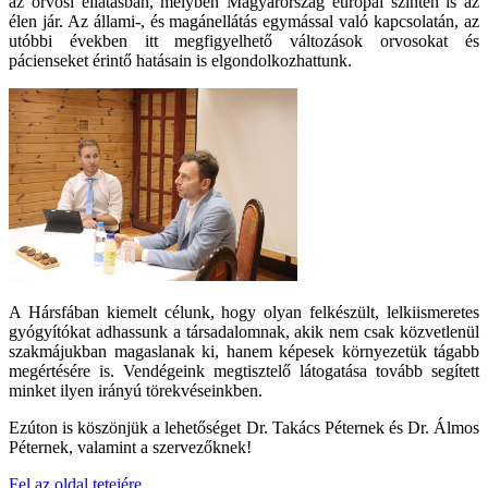
az orvosi ellátásban, melyben Magyarország európai szinten is az
élen jár. Az állami-, és magánellátás egymással való kapcsolatán, az
utóbbi években itt megfigyelhető változások orvosokat és
pácienseket érintő hatásain is elgondolkozhattunk.
A Hársfában kiemelt célunk, hogy olyan felkészült, lelkiismeretes
gyógyítókat adhassunk a társadalomnak, akik nem csak közvetlenül
szakmájukban magaslanak ki, hanem képesek környezetük tágabb
megértésére is. Vendégeink megtisztelő látogatása tovább segített
minket ilyen irányú törekvéseinkben.
Ezúton is köszönjük a lehetőséget Dr. Takács Péternek és Dr. Álmos
Péternek, valamint a szervezőknek!
Fel az oldal tetejére