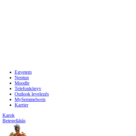
Egyetem
Neptun
Moodle
Telefonkönyv
Outlook levelezés
MySemmelweis
Karrier
Karok
Betegellátás