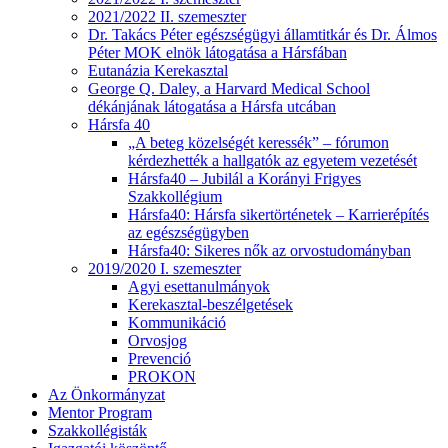
2021/2022 II. szemeszter
Dr. Takács Péter egészségügyi államtitkár és Dr. Álmos
Péter MOK elnök látogatása a Hársfában
Eutanázia Kerekasztal
George Q. Daley, a Harvard Medical School
dékánjának látogatása a Hársfa utcában
Hársfa 40
„A beteg közelségét keressék” – fórumon
kérdezhették a hallgatók az egyetem vezetését
Hársfa40 – Jubilál a Korányi Frigyes
Szakkollégium
Hársfa40: Hársfa sikertörténetek – Karrierépítés
az egészségügyben
Hársfa40: Sikeres nők az orvostudományban
2019/2020 I. szemeszter
Agyi esettanulmányok
Kerekasztal-beszélgetések
Kommunikáció
Orvosjog
Prevenció
PROKON
Az Önkormányzat
Mentor Program
Szakkollégisták