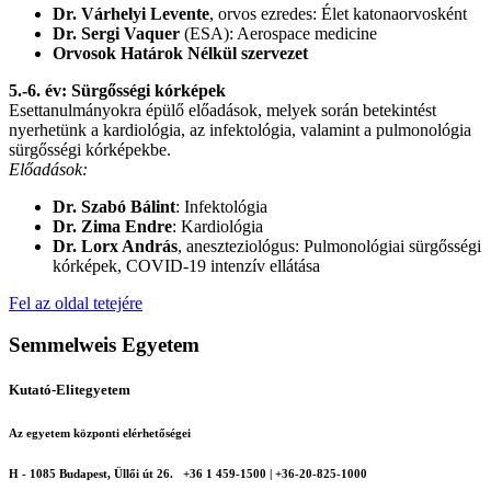
Dr. Várhelyi Levente
, orvos ezredes: Élet katonaorvosként
Dr. Sergi Vaquer
(ESA): Aerospace medicine
Orvosok Határok Nélkül szervezet
5.-6. év: Sürgősségi kórképek
Esettanulmányokra épülő előadások, melyek során betekintést
nyerhetünk a kardiológia, az infektológia, valamint a pulmonológia
sürgősségi kórképekbe.
Előadások:
Dr. Szabó Bálint
: Infektológia
Dr. Zima Endre
: Kardiológia
Dr. Lorx András
, aneszteziológus: Pulmonológiai sürgősségi
kórképek, COVID-19 intenzív ellátása
Fel az oldal tetejére
Semmelweis Egyetem
Kutató-Elitegyetem
Az egyetem központi elérhetőségei
H - 1085 Budapest, Üllői út 26.
+36 1 459-1500 | +36-20-825-1000