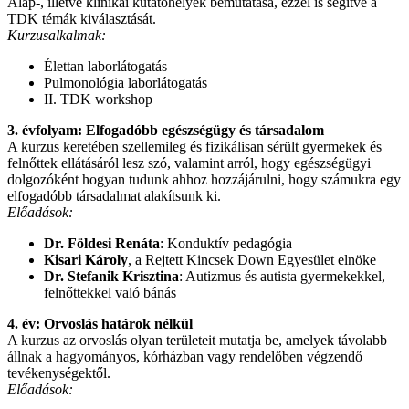
Alap-, illetve klinikai kutatóhelyek bemutatása, ezzel is segítve a
TDK témák kiválasztását.
Kurzusalkalmak:
Élettan laborlátogatás
Pulmonológia laborlátogatás
II. TDK workshop
3. évfolyam: Elfogadóbb egészségügy és társadalom
A kurzus keretében szellemileg és fizikálisan sérült gyermekek és
felnőttek ellátásáról lesz szó, valamint arról, hogy egészségügyi
dolgozóként hogyan tudunk ahhoz hozzájárulni, hogy számukra egy
elfogadóbb társadalmat alakítsunk ki.
Előadások:
Dr. Földesi Renáta
: Konduktív pedagógia
Kisari Károly
, a Rejtett Kincsek Down Egyesület elnöke
Dr. Stefanik Krisztina
: Autizmus és autista gyermekekkel,
felnőttekkel való bánás
4. év: Orvoslás határok nélkül
A kurzus az orvoslás olyan területeit mutatja be, amelyek távolabb
állnak a hagyományos, kórházban vagy rendelőben végzendő
tevékenységektől.
Előadások: