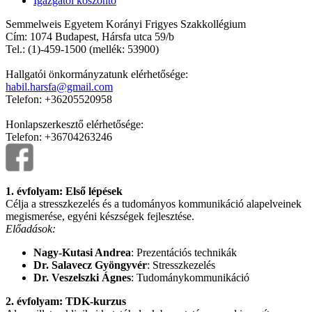
Igazgatói köszöntő
Semmelweis Egyetem Korányi Frigyes Szakkollégium
Cím: 1074 Budapest, Hársfa utca 59/b
Tel.: (1)-459-1500 (mellék: 53900)
Hallgatói önkormányzatunk elérhetősége:
habil.harsfa@gmail.com
Telefon: +36205520958
Honlapszerkesztő elérhetősége:
Telefon: +36704263246
1. évfolyam: Első lépések
Célja a stresszkezelés és a tudományos kommunikáció alapelveinek
megismerése, egyéni készségek fejlesztése.
Előadások:
Nagy-Kutasi Andrea
: Prezentációs technikák
Dr. Salavecz Gyöngyvér
: Stresszkezelés
Dr. Veszelszki Ágnes
: Tudománykommunikáció
2. évfolyam: TDK-kurzus