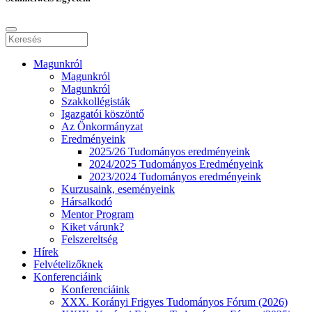
Magunkról
Magunkról
Magunkról
Szakkollégisták
Igazgatói köszöntő
Az Önkormányzat
Eredményeink
2025/26 Tudományos eredményeink
2024/2025 Tudományos Eredményeink
2023/2024 Tudományos eredményeink
Kurzusaink, eseményeink
Hársalkodó
Mentor Program
Kiket várunk?
Felszereltség
Hírek
Felvételizőknek
Konferenciáink
Konferenciáink
XXX. Korányi Frigyes Tudományos Fórum (2026)