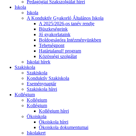
Pedagógiai Szakszolgálat hírei
Iskola
Iskola
A Konduktív Gyakorló Általános Iskola
A 2025/2026-os tanév rendje
Büszkeségeink
Jó gyakorlataink
Boldogságóra Intézményünkben
Tehetségpont
Határtalanul! program
Közösségi szolgálat
Iskolai hírek
Szakiskola
Szakiskola
Konduktív Szakiskola
Eseménynaptár
Szakiskola hírei
Kollégium
Kollégium
Kollégium
Kollégium hírei
Ökoiskola
Ökoiskola hírei
Ökoiskola dokumentumai
Iskolakert