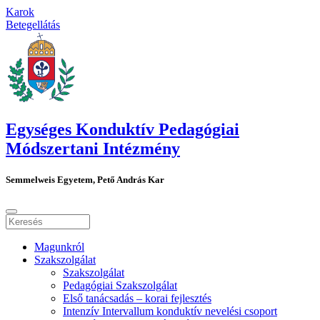
Karok
Betegellátás
Egységes Konduktív Pedagógiai
Módszertani Intézmény
Semmelweis Egyetem, Pető András Kar
Magunkról
Szakszolgálat
Szakszolgálat
Pedagógiai Szakszolgálat
Első tanácsadás – korai fejlesztés
Intenzív Intervallum konduktív nevelési csoport