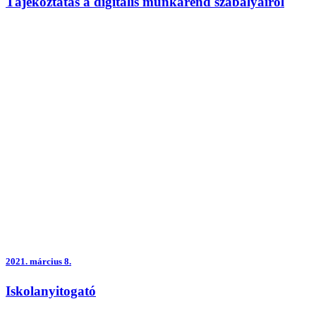
Tájékoztatás a digitális munkarend szabályairól
2021.
március 8.
Iskolanyitogató