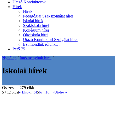
Utazó Konduktorok
Hírek
Hírek
Pedagógiai Szakszolgálat hírei
Iskolai hírek
Szakiskola hírei
Kollégium hírei
Ökoiskola hírei
Utazó Konduktori Szolgálat hírei
Ezt mondták rólunk…
Pető 75
Nyitólap
/
Intézményünk hírei
/
Iskolai hírek
Összesen:
279 cikk
5 / 12 oldal
« Első
«
...
3
4
5
6
7
...
10
...
»
Utolsó »