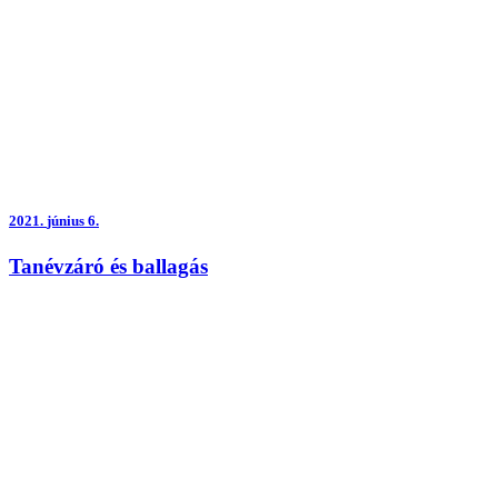
2021.
június 6.
Tanévzáró és ballagás