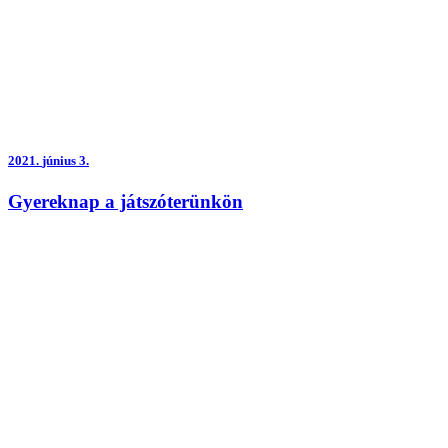
2021.
június 3.
Gyereknap a játszóterünkön