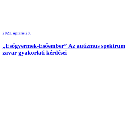
2021.
április 23.
„Esőgyermek-Esőember” Az autizmus spektrum
zavar gyakorlati kérdései