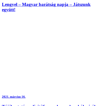
Lengyel – Magyar barátság napja – Játszunk
együtt!
2021.
március 16.