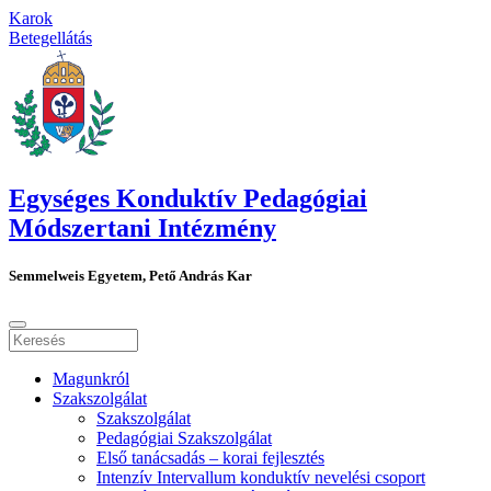
Karok
Betegellátás
Egységes Konduktív Pedagógiai
Módszertani Intézmény
Semmelweis Egyetem, Pető András Kar
Magunkról
Szakszolgálat
Szakszolgálat
Pedagógiai Szakszolgálat
Első tanácsadás – korai fejlesztés
Intenzív Intervallum konduktív nevelési csoport