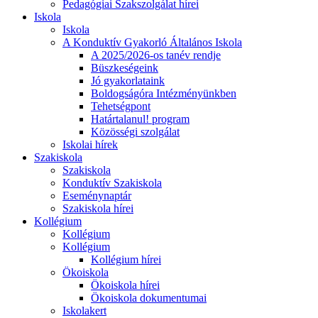
Pedagógiai Szakszolgálat hírei
Iskola
Iskola
A Konduktív Gyakorló Általános Iskola
A 2025/2026-os tanév rendje
Büszkeségeink
Jó gyakorlataink
Boldogságóra Intézményünkben
Tehetségpont
Határtalanul! program
Közösségi szolgálat
Iskolai hírek
Szakiskola
Szakiskola
Konduktív Szakiskola
Eseménynaptár
Szakiskola hírei
Kollégium
Kollégium
Kollégium
Kollégium hírei
Ökoiskola
Ökoiskola hírei
Ökoiskola dokumentumai
Iskolakert