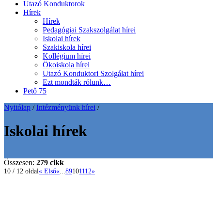
Utazó Konduktorok
Hírek
Hírek
Pedagógiai Szakszolgálat hírei
Iskolai hírek
Szakiskola hírei
Kollégium hírei
Ökoiskola hírei
Utazó Konduktori Szolgálat hírei
Ezt mondták rólunk…
Pető 75
Nyitólap
/
Intézményünk hírei
/
Iskolai hírek
Összesen:
279 cikk
10 / 12 oldal
« Első
«
...
8
9
10
11
12
»