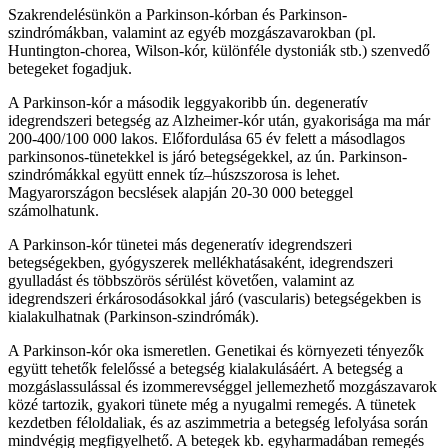
Szakrendelésünkön a Parkinson-kórban és Parkinson-
szindrómákban, valamint az egyéb mozgászavarokban (pl.
Huntington-chorea, Wilson-kór, különféle dystoniák stb.) szenvedő
betegeket fogadjuk.
A Parkinson-kór a második leggyakoribb ún. degeneratív
idegrendszeri betegség az Alzheimer-kór után, gyakorisága ma már
200-400/100 000 lakos. Előfordulása 65 év felett a másodlagos
parkinsonos-tünetekkel is járó betegségekkel, az ún. Parkinson-
szindrómákkal együtt ennek tíz–húszszorosa is lehet.
Magyarországon becslések alapján 20-30 000 beteggel
számolhatunk.
A Parkinson-kór tünetei más degeneratív idegrendszeri
betegségekben, gyógyszerek mellékhatásaként, idegrendszeri
gyulladást és többszörös sérülést követően, valamint az
idegrendszeri érkárosodásokkal járó (vascularis) betegségekben is
kialakulhatnak (Parkinson-szindrómák).
A Parkinson-kór oka ismeretlen. Genetikai és környezeti tényezők
együtt tehetők felelőssé a betegség kialakulásáért. A betegség a
mozgáslassulással és izommerevséggel jellemezhető mozgászavarok
közé tartozik, gyakori tünete még a nyugalmi remegés. A tünetek
kezdetben féloldaliak, és az aszimmetria a betegség lefolyása során
mindvégig megfigyelhető. A betegek kb. egyharmadában remegés