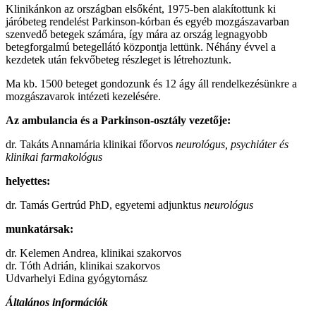
Klinikánkon az országban elsőként, 1975-ben alakítottunk ki
járóbeteg rendelést Parkinson-kórban és egyéb mozgászavarban
szenvedő betegek számára, így mára az ország legnagyobb
betegforgalmú betegellátó központja lettünk. Néhány évvel a
kezdetek után fekvőbeteg részleget is létrehoztunk.
Ma kb. 1500 beteget gondozunk és 12 ágy áll rendelkezésünkre a
mozgászavarok intézeti kezelésére.
Az ambulancia és a Parkinson-osztály vezetője:
dr. Takáts Annamária klinikai főorvos
neurológus, psychiáter és
klinikai farmakológus
helyettes:
dr. Tamás Gertrúd PhD, egyetemi adjunktus
neurológus
munkatársak:
dr. Kelemen Andrea, klinikai szakorvos
dr. Tóth Adrián, klinikai szakorvos
Udvarhelyi Edina gyógytornász
Általános információk