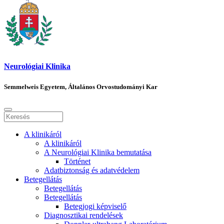
Neurológiai Klinika
Semmelweis Egyetem, Általános Orvostudományi Kar
A klinikáról
A klinikáról
A Neurológiai Klinika bemutatása
Történet
Adatbiztonság és adatvédelem
Betegellátás
Betegellátás
Betegellátás
Betegjogi képviselő
Diagnosztikai rendelések