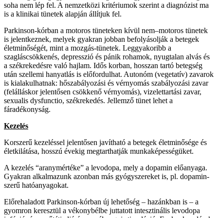
soha nem lép fel. A nemzetközi kritériumok szerint a diagnózist ma
is a klinikai tünetek alapján állítjuk fel.
Parkinson-kórban a motoros tüneteken kívül nem–motoros tünetek
is jelentkeznek, melyek gyakran jobban befolyásolják a betegek
életminőségét, mint a mozgás-tünetek. Leggyakoribb a
szagláscsökkenés, depresszió és pánik rohamok, nyugtalan alvás és
a székrekedésre való hajlam. Idős korban, hosszan tartó betegség
után szellemi hanyatlás is előfordulhat. Autonóm (vegetatív) zavarok
is kialakulhatnak: hőszabályozási és vérnyomás szabályozási zavar
(felálláskor jelentősen csökkenő vérnyomás), vizelettartási zavar,
sexualis dysfunctio, székrekedés. Jellemző tünet lehet a
fáradékonyság.
Kezelés
Korszerű kezeléssel jelentősen javítható a betegek életminősége és
életkilátása, hosszú évekig megtarthatják munkaképességüket.
A kezelés “aranymértéke” a levodopa, mely a dopamin előanyaga.
Gyakran alkalmazunk azonban más gyógyszereket is, pl. dopamin-
szerű hatóanyagokat.
Előrehaladott Parkinson-kórban új lehetőség – hazánkban is – a
gyomron keresztül a vékonybélbe juttatott intesztinális levodopa