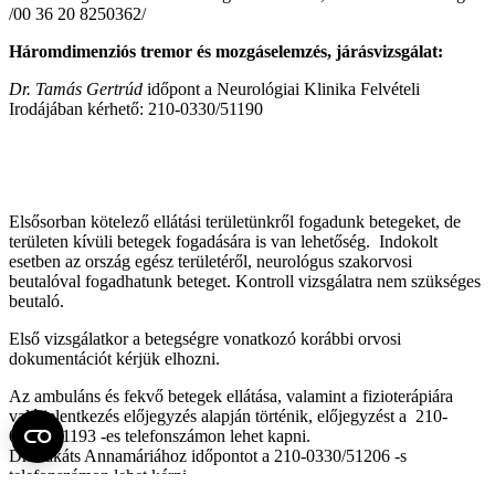
/00 36 20 8250362/
Háromdimenziós tremor és mozgáselemzés, járásvizsgálat:
Dr. Tamás Gertrúd
időpont a Neurológiai Klinika Felvételi
Irodájában kérhető: 210-0330/51190
Elsősorban kötelező ellátási területünkről fogadunk betegeket, de
területen kívüli betegek fogadására is van lehetőség. Indokolt
esetben az ország egész területéről, neurológus szakorvosi
beutalóval fogadhatunk beteget. Kontroll vizsgálatra nem szükséges
beutaló.
Első vizsgálatkor a betegségre vonatkozó korábbi orvosi
dokumentációt kérjük elhozni.
Az ambuláns és fekvő betegek ellátása, valamint a fizioterápiára
való jelentkezés előjegyzés alapján történik, előjegyzést a 210-
0330/ 51193 -es telefonszámon lehet kapni.
Dr. Takáts Annamáriához időpontot a 210-0330/51206 -s
telefonszámon lehet kérni.