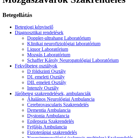
Betegellátás
Betegjogi képviselő
Diagnosztikai rendelések
Doppler-ultrahang Laboratórium
Klinikai neurofiziológiai laboratórium
Liquor Laboratórium
Mozgás Laboratórium
Schaffer Károly Neuropatológiai Laboratórium
Fekvőbeteg osztályok
D földszinti Osztály
DI. emeleti Osztály
DII. emeleti Osztály
Intenzív Osztály
Járóbeteg szakrendelések, ambulanciák
Általános Neurológiai Ambulancia
Cerebrovascularis Szakrendelés
Dementia Ambulancia
Dystonia Ambulancia
Epilepszia Szakrendelés
Fejfájás Ambulancia
Fizioterápiai szakrendelés
Neuroimmunológiai (sclerosis multiplex) Szakrendelés