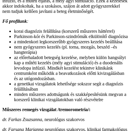
infúzió, és a műtéti eljárás, a mély agyi stimuláció. Ezek a kezelések
akkor indokoltak, ha a szokásos, szájon át adott gyógyszerekkel
nem tudjuk kellően javítani a beteg életminőségét.
Fő profilunk
:
korai diagnózis felállítása (korszerű műszeres háttérrel)
Parkinson-kór és Parkinson-szindrómák elkülönítő diagnózisa
a mindenkori legkorszerűbb gyógyszeres kezelés beállítása
nem gyógyszeres kezelés (pl. torna, mozgás, beszéd –és
hangterápia)
az előrehaladott betegség kezelése, melyben külön hangsúlyt
kap a műtéti kezelés (mély agyi stimuláció) és a duodenális
levodopa infúzió. Mindkét kezelést tekintve klinikánk
centrumként működik a beavatkozások előtti kivizsgálásban
és az utógondozásban.
a genetikai vizsgálatok lehetősége sokszor segít a diagnózis
felállításában
minden műszeres adottságunk és szakképesítésünk megvan a
korszerű klinikai vizsgálatokban való részvételre
Műszeres remegés vizsgálat /tremorometria/
:
dr. Farkas Zsuzsanna
, neurológus szakorvos
dr. Farsang Marianna
neurológus szakorvos, klinikai farmakológus