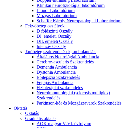
Doppler-ultrahang Laboratórium
Klinikai neurofiziológiai laboratórium
Liquor Laboratórium
Mozgás Laboratórium
Schaffer Károly Neuropatológiai Laboratórium
Fekvőbeteg osztályok
D földszinti Osztály
DI. emeleti Osztály
DII. emeleti Osztály
Intenzív Osztály
Járóbeteg szakrendelések, ambulanciák
Általános Neurológiai Ambulancia
Cerebrovascularis Szakrendelés
Dementia Ambulancia
Dystonia Ambulancia
Epilepszia Szakrendelés
Fejfájás Ambulancia
Fizioterápiai szakrendelés
Neuroimmunológiai (sclerosis multiplex)
Szakrendelés
Parkinson-kór és Mozgászavarok Szakrendelés
Oktatás
Oktatás
Graduális oktatás
ÁOK magyar V-VI. évfolyam