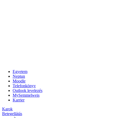
Egyetem
Neptun
Moodle
Telefonkönyv
Outlook levelezés
MySemmelweis
Karrier
Karok
Betegellátás