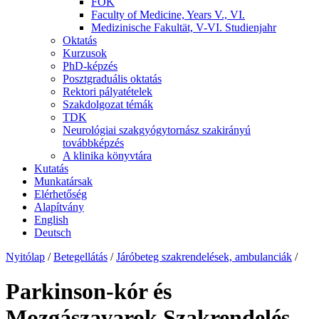
FOK
Faculty of Medicine, Years V., VI.
Medizinische Fakultät, V-VI. Studienjahr
Oktatás
Kurzusok
PhD-képzés
Posztgraduális oktatás
Rektori pályatételek
Szakdolgozat témák
TDK
Neurológiai szakgyógytornász szakirányú
továbbképzés
A klinika könyvtára
Kutatás
Munkatársak
Elérhetőség
Alapítvány
English
Deutsch
Nyitólap
/
Betegellátás
/
Járóbeteg szakrendelések, ambulanciák
/
Parkinson-kór és
Mozgászavarok Szakrendelés