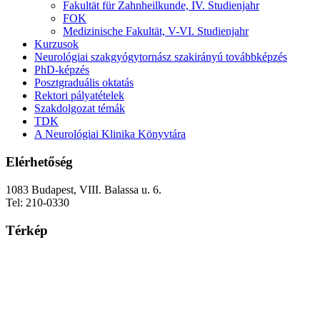
Fakultät für Zahnheilkunde, IV. Studienjahr
FOK
Medizinische Fakultät, V-VI. Studienjahr
Kurzusok
Neurológiai szakgyógytornász szakirányú továbbképzés
PhD-képzés
Posztgraduális oktatás
Rektori pályatételek
Szakdolgozat témák
TDK
A Neurológiai Klinika Könyvtára
Elérhetőség
1083 Budapest, VIII. Balassa u. 6.
Tel: 210-0330
Térkép