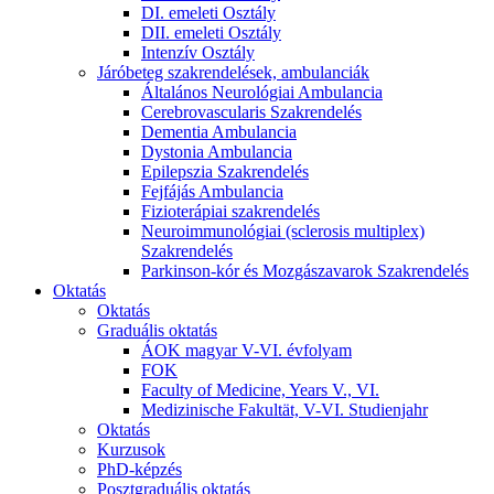
DI. emeleti Osztály
DII. emeleti Osztály
Intenzív Osztály
Járóbeteg szakrendelések, ambulanciák
Általános Neurológiai Ambulancia
Cerebrovascularis Szakrendelés
Dementia Ambulancia
Dystonia Ambulancia
Epilepszia Szakrendelés
Fejfájás Ambulancia
Fizioterápiai szakrendelés
Neuroimmunológiai (sclerosis multiplex)
Szakrendelés
Parkinson-kór és Mozgászavarok Szakrendelés
Oktatás
Oktatás
Graduális oktatás
ÁOK magyar V-VI. évfolyam
FOK
Faculty of Medicine, Years V., VI.
Medizinische Fakultät, V-VI. Studienjahr
Oktatás
Kurzusok
PhD-képzés
Posztgraduális oktatás