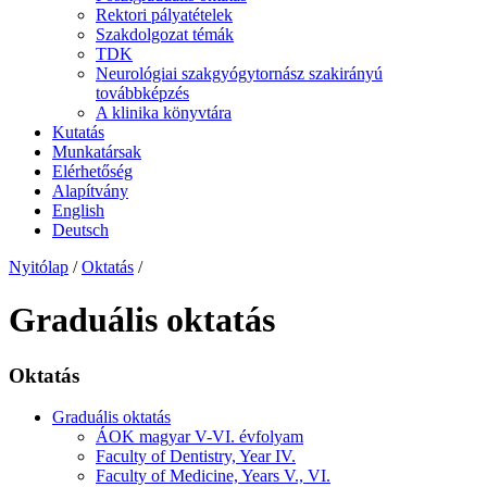
Rektori pályatételek
Szakdolgozat témák
TDK
Neurológiai szakgyógytornász szakirányú
továbbképzés
A klinika könyvtára
Kutatás
Munkatársak
Elérhetőség
Alapítvány
English
Deutsch
Nyitólap
/
Oktatás
/
Graduális oktatás
Oktatás
Graduális oktatás
ÁOK magyar V-VI. évfolyam
Faculty of Dentistry, Year IV.
Faculty of Medicine, Years V., VI.