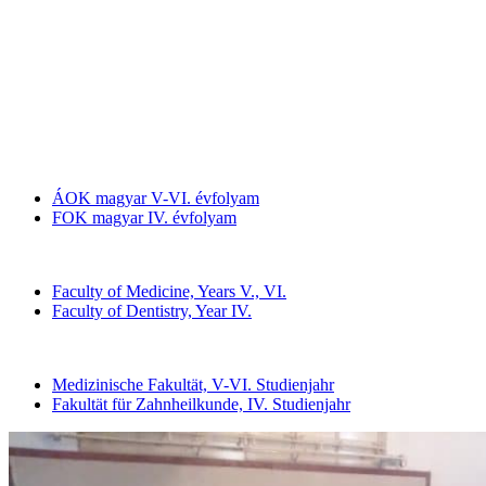
ÁOK magyar V-VI. évfolyam
FOK magyar IV. évfolyam
Faculty of Medicine, Years V., VI.
Faculty of Dentistry, Year IV.
Medizinische Fakultät, V-VI. Studienjahr
Fakultät für Zahnheilkunde, IV. Studienjahr