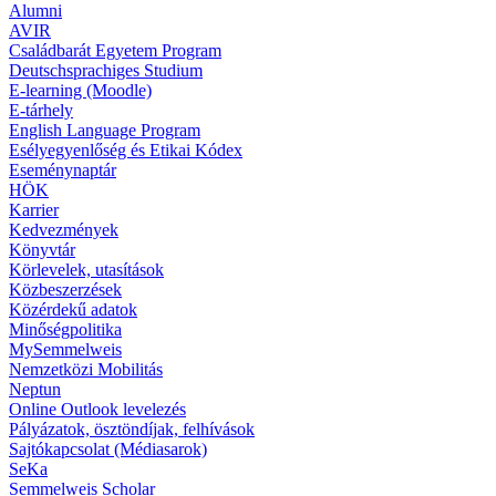
Alumni
AVIR
Családbarát Egyetem Program
Deutschsprachiges Studium
E-learning (Moodle)
E-tárhely
English Language Program
Esélyegyenlőség és Etikai Kódex
Eseménynaptár
HÖK
Karrier
Kedvezmények
Könyvtár
Körlevelek, utasítások
Közbeszerzések
Közérdekű adatok
Minőségpolitika
MySemmelweis
Nemzetközi Mobilitás
Neptun
Online Outlook levelezés
Pályázatok, ösztöndíjak, felhívások
Sajtókapcsolat (Médiasarok)
SeKa
Semmelweis Scholar