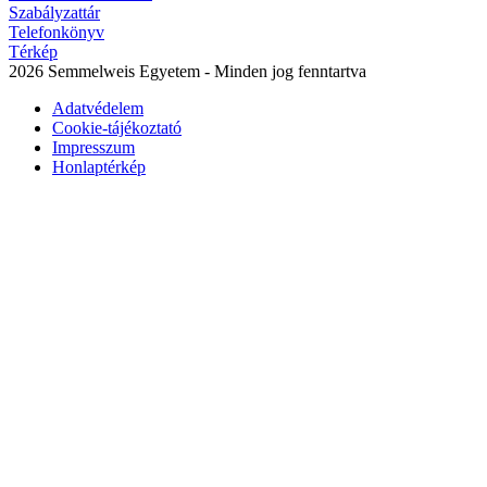
Szabályzattár
Telefonkönyv
Térkép
2026 Semmelweis Egyetem - Minden jog fenntartva
Adatvédelem
Cookie-tájékoztató
Impresszum
Honlaptérkép