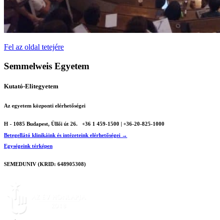
Fel az oldal tetejére
Semmelweis Egyetem
Kutató-Elitegyetem
Az egyetem központi elérhetőségei
H - 1085 Budapest, Üllői út 26.
+36 1 459-1500 | +36-20-825-1000
Betegellátó klinikáink és intézeteink elérhetőségei →
Egységeink térképen
SEMEDUNIV (KRID: 648905308)