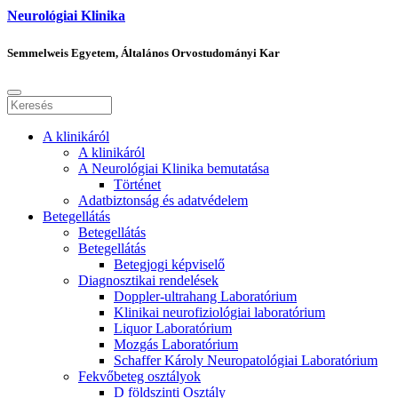
Neurológiai Klinika
Semmelweis Egyetem, Általános Orvostudományi Kar
A klinikáról
A klinikáról
A Neurológiai Klinika bemutatása
Történet
Adatbiztonság és adatvédelem
Betegellátás
Betegellátás
Betegellátás
Betegjogi képviselő
Diagnosztikai rendelések
Doppler-ultrahang Laboratórium
Klinikai neurofiziológiai laboratórium
Liquor Laboratórium
Mozgás Laboratórium
Schaffer Károly Neuropatológiai Laboratórium
Fekvőbeteg osztályok
D földszinti Osztály