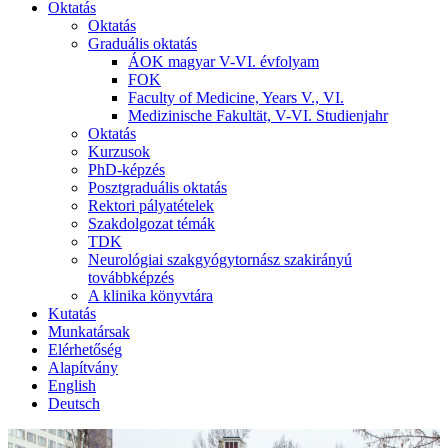
Oktatás
Oktatás
Graduális oktatás
ÁOK magyar V-VI. évfolyam
FOK
Faculty of Medicine, Years V., VI.
Medizinische Fakultät, V-VI. Studienjahr
Oktatás
Kurzusok
PhD-képzés
Posztgraduális oktatás
Rektori pályatételek
Szakdolgozat témák
TDK
Neurológiai szakgyógytornász szakirányú
továbbképzés
A klinika könyvtára
Kutatás
Munkatársak
Elérhetőség
Alapítvány
English
Deutsch