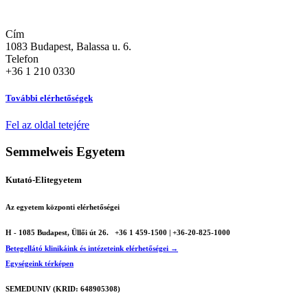
Cím
1083 Budapest, Balassa u. 6.
Telefon
+36 1 210 0330
További elérhetőségek
Fel az oldal tetejére
Semmelweis Egyetem
Kutató-Elitegyetem
Az egyetem központi elérhetőségei
H - 1085 Budapest, Üllői út 26.
+36 1 459-1500 | +36-20-825-1000
Betegellátó klinikáink és intézeteink elérhetőségei →
Egységeink térképen
SEMEDUNIV (KRID: 648905308)