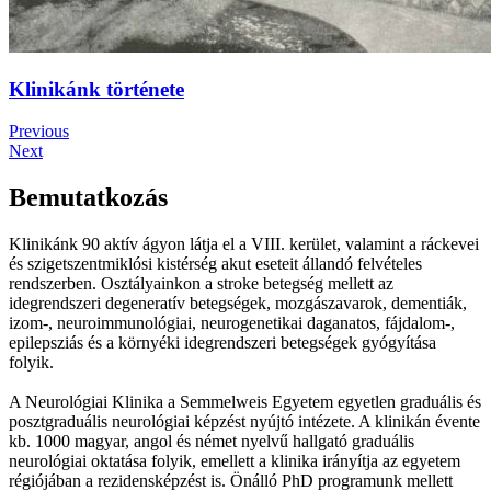
Klinikánk története
Previous
Next
Bemutatkozás
Klinikánk 90 aktív ágyon látja el a VIII. kerület, valamint a ráckevei
és szigetszentmiklósi kistérség akut eseteit állandó felvételes
rendszerben. Osztályainkon a stroke betegség mellett az
idegrendszeri degeneratív betegségek, mozgászavarok, dementiák,
izom-, neuroimmunológiai, neurogenetikai daganatos, fájdalom-,
epilepsziás és a környéki idegrendszeri betegségek gyógyítása
folyik.
A Neurológiai Klinika a Semmelweis Egyetem egyetlen graduális és
posztgraduális neurológiai képzést nyújtó intézete. A klinikán évente
kb. 1000 magyar, angol és német nyelvű hallgató graduális
neurológiai oktatása folyik, emellett a klinika irányítja az egyetem
régiójában a rezidensképzést is. Önálló PhD programunk mellett