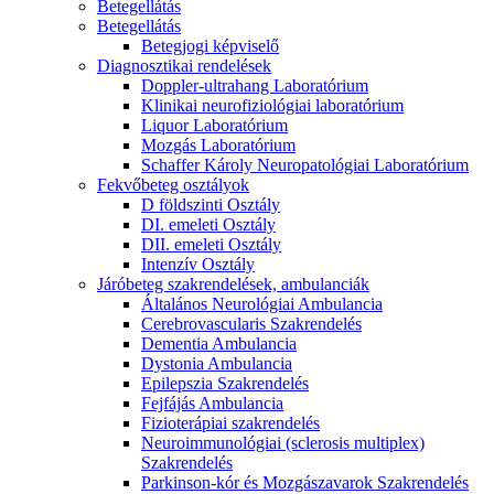
Betegellátás
Betegellátás
Betegjogi képviselő
Diagnosztikai rendelések
Doppler-ultrahang Laboratórium
Klinikai neurofiziológiai laboratórium
Liquor Laboratórium
Mozgás Laboratórium
Schaffer Károly Neuropatológiai Laboratórium
Fekvőbeteg osztályok
D földszinti Osztály
DI. emeleti Osztály
DII. emeleti Osztály
Intenzív Osztály
Járóbeteg szakrendelések, ambulanciák
Általános Neurológiai Ambulancia
Cerebrovascularis Szakrendelés
Dementia Ambulancia
Dystonia Ambulancia
Epilepszia Szakrendelés
Fejfájás Ambulancia
Fizioterápiai szakrendelés
Neuroimmunológiai (sclerosis multiplex)
Szakrendelés
Parkinson-kór és Mozgászavarok Szakrendelés