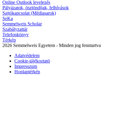
Online Outlook levelezés
Pályázatok, ösztöndíjak, felhívások
Sajtókapcsolat (Médiasarok)
SeKa
Semmelweis Scholar
Szabályzattár
Telefonkönyv
Térkép
2026 Semmelweis Egyetem - Minden jog fenntartva
Adatvédelem
Cookie-tájékoztató
Impresszum
Honlaptérkép