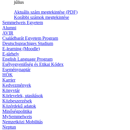
július
Aktuális szám megtekintése (PDF)
Korábbi számok megtekintése
Semmelweis Egyetem
Alumni
AVIR
Családbarát Egyetem Program
Deutschsprachiges Studium
E-learning (Moodle)
E-tárhely
English Language Program
Esélyegyenlőség és Etikai Kódex
Eseménynaptár
HÖK
Karrier
Kedvezmények
Könyvtár
Körlevelek, utasítások
Közbeszerzések
Közérdekű adatok
Minőségpolitika
MySemmelweis
Nemzetközi Mobilitás
Neptun