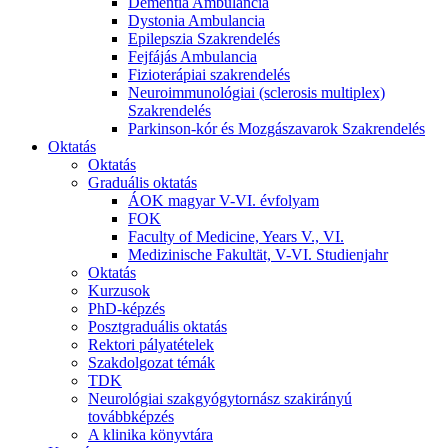
Dementia Ambulancia
Dystonia Ambulancia
Epilepszia Szakrendelés
Fejfájás Ambulancia
Fizioterápiai szakrendelés
Neuroimmunológiai (sclerosis multiplex)
Szakrendelés
Parkinson-kór és Mozgászavarok Szakrendelés
Oktatás
Oktatás
Graduális oktatás
ÁOK magyar V-VI. évfolyam
FOK
Faculty of Medicine, Years V., VI.
Medizinische Fakultät, V-VI. Studienjahr
Oktatás
Kurzusok
PhD-képzés
Posztgraduális oktatás
Rektori pályatételek
Szakdolgozat témák
TDK
Neurológiai szakgyógytornász szakirányú
továbbképzés
A klinika könyvtára