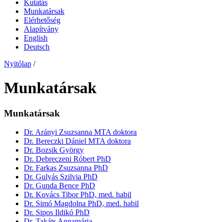
Kutatás
Munkatársak
Elérhetőség
Alapítvány
English
Deutsch
Nyitólap
/
Munkatársak
Munkatársak
Dr. Arányi Zsuzsanna MTA doktora
Dr. Bereczki Dániel MTA doktora
Dr. Bozsik György
Dr. Debreczeni Róbert PhD
Dr. Farkas Zsuzsanna PhD
Dr. Gulyás Szilvia PhD
Dr. Gunda Bence PhD
Dr. Kovács Tibor PhD, med. habil
Dr. Simó Magdolna PhD, med. habil
Dr. Sipos Ildikó PhD
Dr. Takáts Annamária