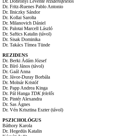
Dr. Dobronyi Levente
rezidensfelelős
Dr. Fritz-Ruenes Pablo Antonio
Dr. Ilniczky Sándor
Dr. Kollai Sarolta
Dr. Milanovich Dániel
Dr. Palotai Marcell László
Dr. Saftics Katalin (távol)
Dr. Sisak Dominika
Dr. Takács Tímea Tünde
REZIDENS
Dr. Berki Ádám József
Dr. Bíró János (távol)
Dr. Gaál Anna
Dr. Jávor-Duray Borbála
Dr. Molnár Kristóf
Dr. Papp Andrea Kinga
Dr. Pál Hanga
TDK felelős
Dr. Pintér Alexandra
Dr. Sas Ágnes
Dr. Vén Krisztina Eszter (távol)
PSZICHOLÓGUS
Báthory Karola
Dr. Hegedüs Katalin