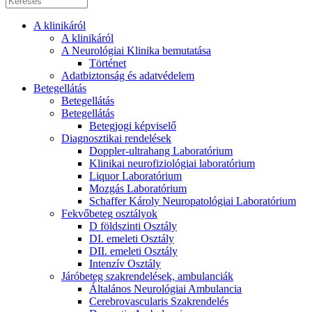
A klinikáról
A klinikáról
A Neurológiai Klinika bemutatása
Történet
Adatbiztonság és adatvédelem
Betegellátás
Betegellátás
Betegellátás
Betegjogi képviselő
Diagnosztikai rendelések
Doppler-ultrahang Laboratórium
Klinikai neurofiziológiai laboratórium
Liquor Laboratórium
Mozgás Laboratórium
Schaffer Károly Neuropatológiai Laboratórium
Fekvőbeteg osztályok
D földszinti Osztály
DI. emeleti Osztály
DII. emeleti Osztály
Intenzív Osztály
Járóbeteg szakrendelések, ambulanciák
Általános Neurológiai Ambulancia
Cerebrovascularis Szakrendelés