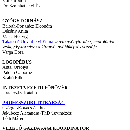
Kárpáti Judit
Dr. Szombathelyi Éva
GYÓGYTORNÁSZ
Balogh-Pongrácz Eleonóra
Dékány Anita
Maka Hedvig
Takácsné Udvarhelyi Edina
vezető gyógytornász, neurológiai
szakgyógytornász szakirányú továbbképzés vezetője
Varga Dóra
LOGOPÉDUS
Antal Orsolya
Palotai Gáborné
Szabó Edina
INTÉZETVEZETŐ FŐNŐVÉR
Hradeczky Katalin
PROFESSZORI TITKÁRSÁG
Csörgei-Kovács Andrea
Jakubecz Alexandra (PhD ügyintézés)
Tóth Mária
VEZETŐ GAZDASÁGI KOORDINÁTOR