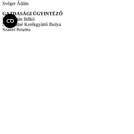
Svéger Ádám
GAZDASÁGI ÜGYINTÉZŐ
Korozmán Ildikó
Nagypálné Kerékgyártó Ibolya
Szanyi Brigitta
KLINIKAI INFORMATIKUS
Deák Sándor
Fel az oldal tetejére
Semmelweis Egyetem
Kutató-Elitegyetem
Az egyetem központi elérhetőségei
H - 1085 Budapest, Üllői út 26.
+36 1 459-1500 | +36-20-825-1000
Betegellátó klinikáink és intézeteink elérhetőségei →
Egységeink térképen
SEMEDUNIV (KRID: 648905308)