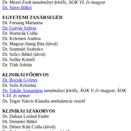
Dr. Mezei Zsolt
tanulmányi felelős, ÁOK VI. év magyar
Dr. Sipos Ildikó
EGYETEMI TANÁRSEGÉD
Dr. Farsang Marianna
Dr. Gulyás Szilvia
Dr. Hornyák Csilla
Dr. Kelemen Andrea
Dr. Magyar-Stang Rita (távol)
Dr. Szatmári Szabolcs
Dr. Szőcs Ildikó (távol)
Dr. Szőke Kristóf
Dr. Tóth Adrián
KLINIKAI FŐORVOS
Dr. Bozsik György
Dr. Soós Krisztina
Dr. Takáts Annamária
tanulmányi felelős, ÁOK V. év magyar,
ÁOK
V-VI. év német
Dr. Tegze Nárcis Klaudia
ambulancia vezető
KLINIKAI SZAKORVOS
Dr. Dabasi Loránd Endre
Dr. Demeter Ildikó
Dr. Dénes Kitti Csilla (távol)