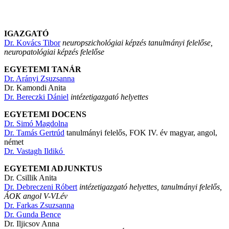
IGAZGATÓ
Dr. Kovács Tibor
neuropszichológiai képzés tanulmányi felelőse,
neuropatológiai képzés felelőse
EGYETEMI TANÁR
Dr. Arányi Zsuzsanna
Dr. Kamondi Anita
Dr. Bereczki Dániel
intézetigazgató helyettes
EGYETEMI DOCENS
Dr. Simó Magdolna
Dr. Tamás Gertrúd
tanulmányi felelős, FOK IV. év magyar, angol,
német
Dr. Vastagh Ildikó
EGYETEMI ADJUNKTUS
Dr. Csillik Anita
Dr. Debreczeni Róbert
intézetigazgató helyettes, tanulmányi felelős,
ÁOK angol V-VI.év
Dr. Farkas Zsuzsanna
Dr. Gunda Bence
Dr. Iljicsov Anna