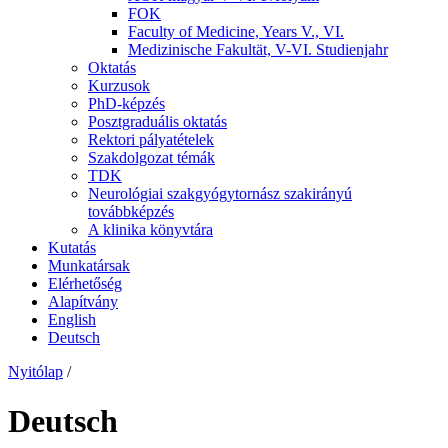
FOK
Faculty of Medicine, Years V., VI.
Medizinische Fakultät, V-VI. Studienjahr
Oktatás
Kurzusok
PhD-képzés
Posztgraduális oktatás
Rektori pályatételek
Szakdolgozat témák
TDK
Neurológiai szakgyógytornász szakirányú
továbbképzés
A klinika könyvtára
Kutatás
Munkatársak
Elérhetőség
Alapítvány
English
Deutsch
Nyitólap
/
Deutsch