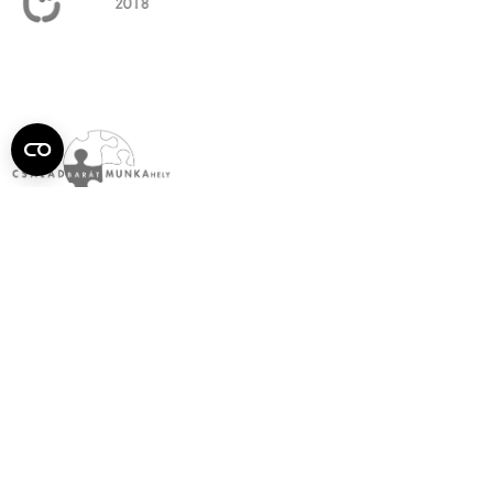
Semmelweis
Egyetem újság
július
Aktuális szám megtekintése (PDF)
Korábbi számok megtekintése
Semmelweis Egyetem
Alumni
AVIR
Családbarát Egyetem Program