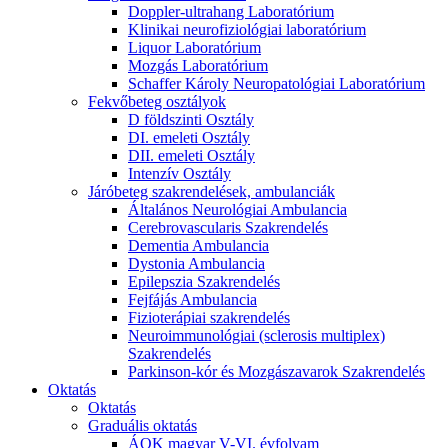
Doppler-ultrahang Laboratórium
Klinikai neurofiziológiai laboratórium
Liquor Laboratórium
Mozgás Laboratórium
Schaffer Károly Neuropatológiai Laboratórium
Fekvőbeteg osztályok
D földszinti Osztály
DI. emeleti Osztály
DII. emeleti Osztály
Intenzív Osztály
Járóbeteg szakrendelések, ambulanciák
Általános Neurológiai Ambulancia
Cerebrovascularis Szakrendelés
Dementia Ambulancia
Dystonia Ambulancia
Epilepszia Szakrendelés
Fejfájás Ambulancia
Fizioterápiai szakrendelés
Neuroimmunológiai (sclerosis multiplex)
Szakrendelés
Parkinson-kór és Mozgászavarok Szakrendelés
Oktatás
Oktatás
Graduális oktatás
ÁOK magyar V-VI. évfolyam