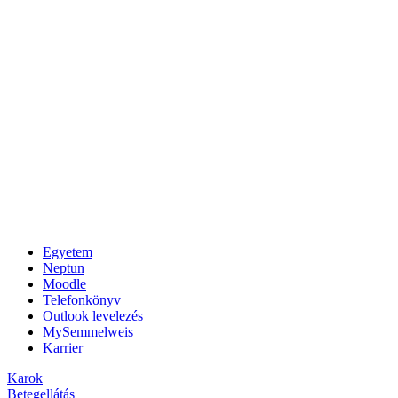
Egyetem
Neptun
Moodle
Telefonkönyv
Outlook levelezés
MySemmelweis
Karrier
Karok
Betegellátás