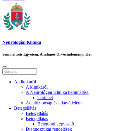
Neurológiai Klinika
Semmelweis Egyetem, Általános Orvostudományi Kar
A klinikáról
A klinikáról
A Neurológiai Klinika bemutatása
Történet
Adatbiztonság és adatvédelem
Betegellátás
Betegellátás
Betegellátás
Betegjogi képviselő
Diagnosztikai rendelések