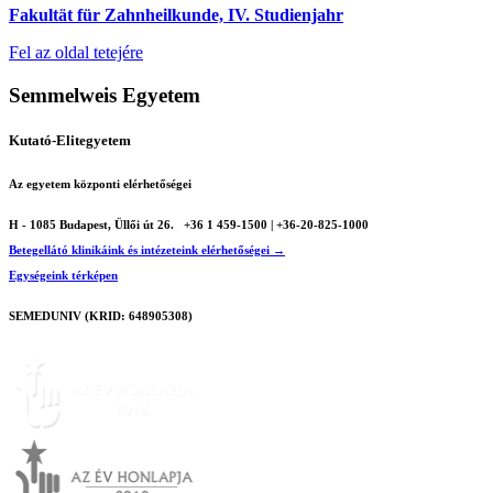
Fakultät für Zahnheilkunde, IV. Studienjahr
Fel az oldal tetejére
Semmelweis Egyetem
Kutató-Elitegyetem
Az egyetem központi elérhetőségei
H - 1085 Budapest, Üllői út 26.
+36 1 459-1500 | +36-20-825-1000
Betegellátó klinikáink és intézeteink elérhetőségei →
Egységeink térképen
SEMEDUNIV (KRID: 648905308)