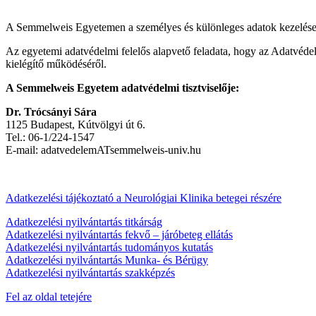
A Semmelweis Egyetemen a személyes és különleges adatok kezelése 
Az egyetemi adatvédelmi felelős alapvető feladata, hogy az Adatvédel
kielégítő működéséről.
A Semmelweis Egyetem adatvédelmi tisztviselője:
Dr. Trócsányi Sára
1125 Budapest, Kútvölgyi út 6.
Tel.: 06-1/224-1547
E-mail: adatvedelemATsemmelweis-univ.hu
Adatkezelési tájékoztató a Neurológiai Klinika betegei részére
Adatkezelési nyilvántartás titkárság
Adatkezelési nyilvántartás fekvő – járóbeteg ellátás
Adatkezelési nyilvántartás tudományos kutatás
Adatkezelési nyilvántartás Munka- és Bérügy
Adatkezelési nyilvántartás szakképzés
Fel az oldal tetejére