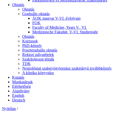
Parkinson-kór és Mozgászavarok Szakrendelés
Oktatás
Oktatás
Graduális oktatás
ÁOK magyar V-VI. évfolyam
FOK
Faculty of Medicine, Years V., VI.
Medizinische Fakultät, V-VI. Studienjahr
Oktatás
Kurzusok
PhD-képzés
Posztgraduális oktatás
Rektori pályatételek
Szakdolgozat témák
TDK
Neurológiai szakgyógytornász szakirányú továbbképzés
A klinika könyvtára
Kutatás
Munkatársak
Elérhetőség
Alapítvány
English
Deutsch
Nyitólap
/