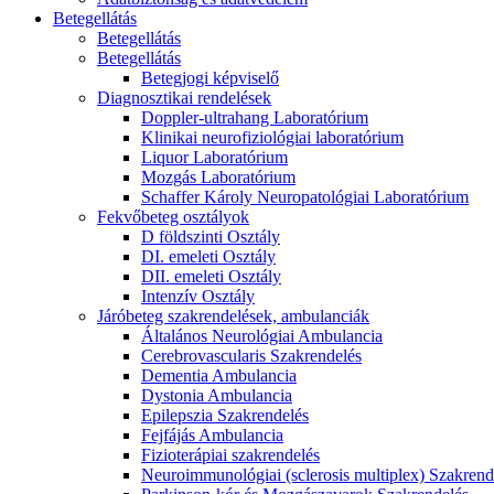
Betegellátás
Betegellátás
Betegellátás
Betegjogi képviselő
Diagnosztikai rendelések
Doppler-ultrahang Laboratórium
Klinikai neurofiziológiai laboratórium
Liquor Laboratórium
Mozgás Laboratórium
Schaffer Károly Neuropatológiai Laboratórium
Fekvőbeteg osztályok
D földszinti Osztály
DI. emeleti Osztály
DII. emeleti Osztály
Intenzív Osztály
Járóbeteg szakrendelések, ambulanciák
Általános Neurológiai Ambulancia
Cerebrovascularis Szakrendelés
Dementia Ambulancia
Dystonia Ambulancia
Epilepszia Szakrendelés
Fejfájás Ambulancia
Fizioterápiai szakrendelés
Neuroimmunológiai (sclerosis multiplex) Szakrend