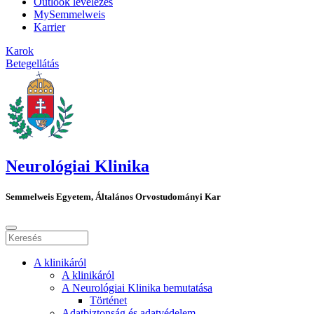
Outlook levelezés
MySemmelweis
Karrier
Karok
Betegellátás
Neurológiai Klinika
Semmelweis Egyetem, Általános Orvostudományi Kar
A klinikáról
A klinikáról
A Neurológiai Klinika bemutatása
Történet
Adatbiztonság és adatvédelem