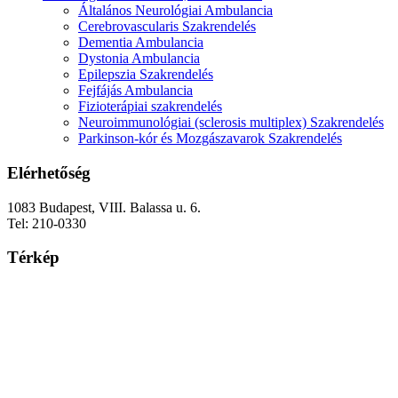
Általános Neurológiai Ambulancia
Cerebrovascularis Szakrendelés
Dementia Ambulancia
Dystonia Ambulancia
Epilepszia Szakrendelés
Fejfájás Ambulancia
Fizioterápiai szakrendelés
Neuroimmunológiai (sclerosis multiplex) Szakrendelés
Parkinson-kór és Mozgászavarok Szakrendelés
Elérhetőség
1083 Budapest, VIII. Balassa u. 6.
Tel: 210-0330
Térkép