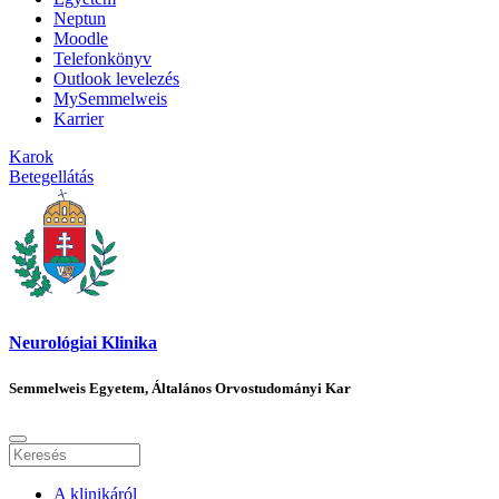
Neptun
Moodle
Telefonkönyv
Outlook levelezés
MySemmelweis
Karrier
Karok
Betegellátás
Neurológiai Klinika
Semmelweis Egyetem, Általános Orvostudományi Kar
A klinikáról