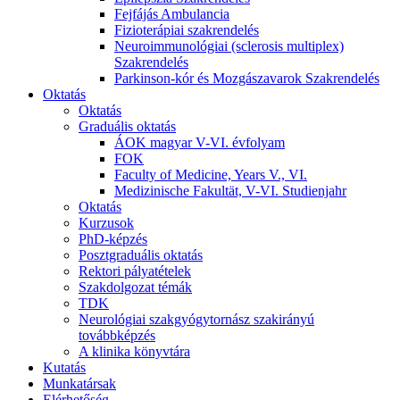
Fejfájás Ambulancia
Fizioterápiai szakrendelés
Neuroimmunológiai (sclerosis multiplex)
Szakrendelés
Parkinson-kór és Mozgászavarok Szakrendelés
Oktatás
Oktatás
Graduális oktatás
ÁOK magyar V-VI. évfolyam
FOK
Faculty of Medicine, Years V., VI.
Medizinische Fakultät, V-VI. Studienjahr
Oktatás
Kurzusok
PhD-képzés
Posztgraduális oktatás
Rektori pályatételek
Szakdolgozat témák
TDK
Neurológiai szakgyógytornász szakirányú
továbbképzés
A klinika könyvtára
Kutatás
Munkatársak
Elérhetőség