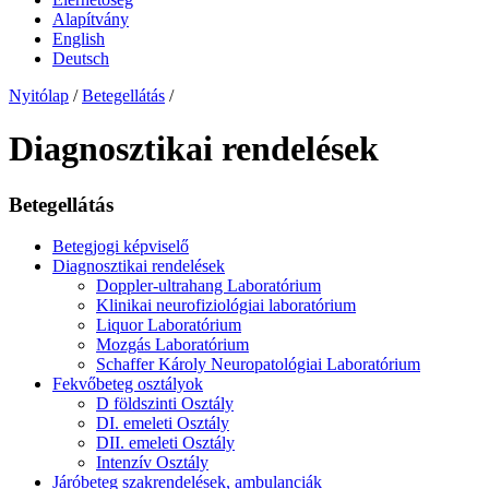
Alapítvány
English
Deutsch
Nyitólap
/
Betegellátás
/
Diagnosztikai rendelések
Betegellátás
Betegjogi képviselő
Diagnosztikai rendelések
Doppler-ultrahang Laboratórium
Klinikai neurofiziológiai laboratórium
Liquor Laboratórium
Mozgás Laboratórium
Schaffer Károly Neuropatológiai Laboratórium
Fekvőbeteg osztályok
D földszinti Osztály
DI. emeleti Osztály
DII. emeleti Osztály
Intenzív Osztály
Járóbeteg szakrendelések, ambulanciák