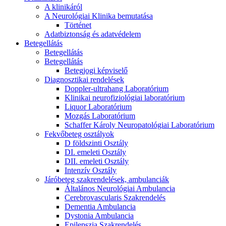
A klinikáról
A Neurológiai Klinika bemutatása
Történet
Adatbiztonság és adatvédelem
Betegellátás
Betegellátás
Betegellátás
Betegjogi képviselő
Diagnosztikai rendelések
Doppler-ultrahang Laboratórium
Klinikai neurofiziológiai laboratórium
Liquor Laboratórium
Mozgás Laboratórium
Schaffer Károly Neuropatológiai Laboratórium
Fekvőbeteg osztályok
D földszinti Osztály
DI. emeleti Osztály
DII. emeleti Osztály
Intenzív Osztály
Járóbeteg szakrendelések, ambulanciák
Általános Neurológiai Ambulancia
Cerebrovascularis Szakrendelés
Dementia Ambulancia
Dystonia Ambulancia
Epilepszia Szakrendelés