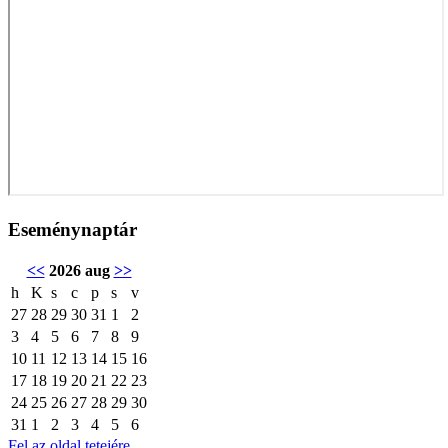
Eseménynaptár
<<
2026 aug
>>
h
K
s
c
p
s
v
27
28
29
30
31
1
2
3
4
5
6
7
8
9
10
11
12
13
14
15
16
17
18
19
20
21
22
23
24
25
26
27
28
29
30
31
1
2
3
4
5
6
Fel az oldal tetejére