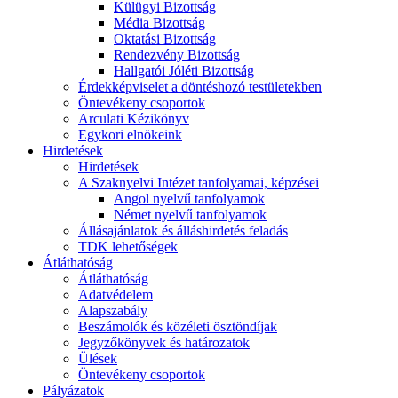
Külügyi Bizottság
Média Bizottság
Oktatási Bizottság
Rendezvény Bizottság
Hallgatói Jóléti Bizottság
Érdekképviselet a döntéshozó testületekben
Öntevékeny csoportok
Arculati Kézikönyv
Egykori elnökeink
Hirdetések
Hirdetések
A Szaknyelvi Intézet tanfolyamai, képzései
Angol nyelvű tanfolyamok
Német nyelvű tanfolyamok
Állásajánlatok és álláshirdetés feladás
TDK lehetőségek
Átláthatóság
Átláthatóság
Adatvédelem
Alapszabály
Beszámolók és közéleti ösztöndíjak
Jegyzőkönyvek és határozatok
Ülések
Öntevékeny csoportok
Pályázatok