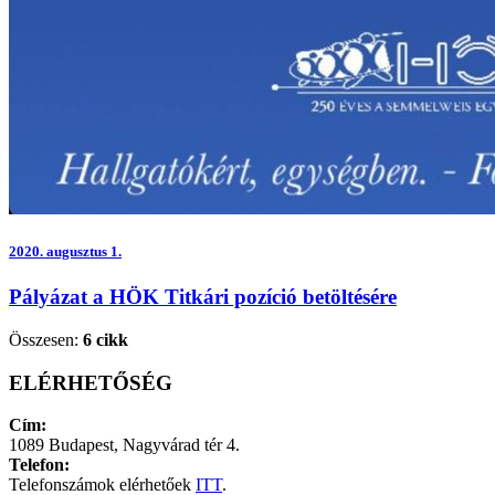
2020.
augusztus 1.
Pályázat a HÖK Titkári pozíció betöltésére
Összesen:
6 cikk
ELÉRHETŐSÉG
Cím:
1089 Budapest, Nagyvárad tér 4.
Telefon:
Telefonszámok elérhetőek
ITT
.