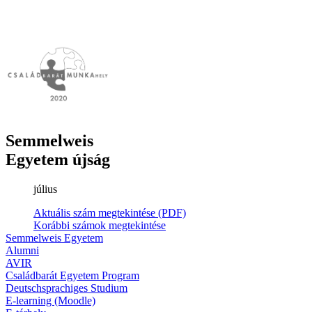
Semmelweis
Egyetem újság
július
Aktuális szám megtekintése (PDF)
Korábbi számok megtekintése
Semmelweis Egyetem
Alumni
AVIR
Családbarát Egyetem Program
Deutschsprachiges Studium
E-learning (Moodle)