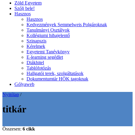
Zöld Egyetem
Szólj bele!
Hasznos
Hasznos
Kedvezmények Semmelweis Polgároknak
Tanulmányi Osztályok
Kollégiumi hibajelentő
Szinapszis
Kérelmek
Egyetemi Tanévkönyv
E-learning segédlet
Diákhitel
Tablófotózás
Hallgatói terek, szolgáltatások
Dokumentumtár HÖK tagoknak
Gólyaweb
Nyitólap
/
titkár
Összesen:
6 cikk