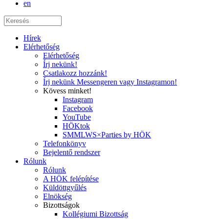
en
Hírek
Elérhetőség
Elérhetőség
Írj nekünk!
Csatlakozz hozzánk!
Írj nekünk Messengeren vagy Instagramon!
Kövess minket!
Instagram
Facebook
YouTube
HÖKtok
SMMLWS×Parties by HÖK
Telefonkönyv
Bejelentő rendszer
Rólunk
Rólunk
A HÖK felépítése
Küldöttgyűlés
Elnökség
Bizottságok
Kollégiumi Bizottság