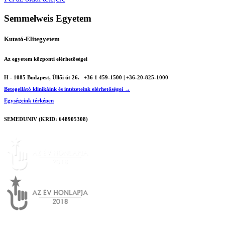
Semmelweis Egyetem
Kutató-Elitegyetem
Az egyetem központi elérhetőségei
H - 1085 Budapest, Üllői út 26.
+36 1 459-1500 | +36-20-825-1000
Betegellátó klinikáink és intézeteink elérhetőségei →
Egységeink térképen
SEMEDUNIV (KRID: 648905308)