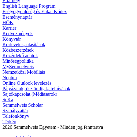
E-tárhely
English Language Program
Esélyegyenlőség és Etikai Kódex
Eseménynaptár
HÖK
Karrier
Kedvezmények
Könyvtár
Körlevelek, utasítások
Közbeszerzések
Közérdekű adatok
Minőségpolitika
MySemmelweis
Nemzetközi Mobilitás
Neptun
Online Outlook levelezés
Pályázatok, ösztöndíjak, felhívások
Sajtókapcsolat (Médiasarok)
SeKa
Semmelweis Scholar
Szabályzattár
Telefonkönyv
Térkép
2026 Semmelweis Egyetem - Minden jog fenntartva