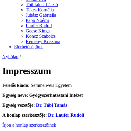
Tóthfalusi László
Tekes Kornélia
Juhász Gabriella
Papp Noémi
Laufer Rudolf
Gecse Kinga
Koncz Szabolcs
Reményi Krisztina
Elérhetőségünk
Nyitólap
/
Impresszum
Felelős kiadó:
Semmelweis Egyetem
Egység neve: Gyógyszerhatástani Intézet
Egység vezetője:
Dr. Tábi Tamás
A honlap szerkesztője:
Dr. Laufer Rudolf
Írjon a honlap szerkesztőinek