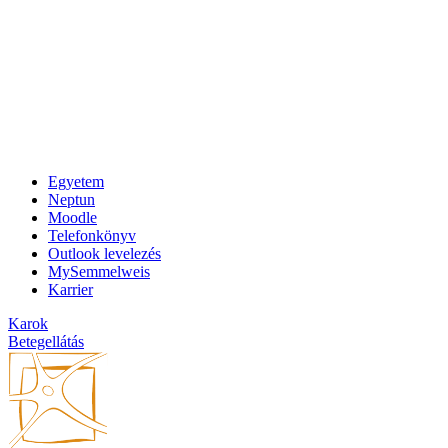
Egyetem
Neptun
Moodle
Telefonkönyv
Outlook levelezés
MySemmelweis
Karrier
Karok
Betegellátás