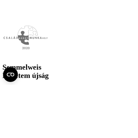
Semmelweis
Egyetem újság
július
Aktuális szám megtekintése (PDF)
Korábbi számok megtekintése
Semmelweis Egyetem
Alumni
AVIR
Családbarát Egyetem Program
Deutschsprachiges Studium
E-learning (Moodle)