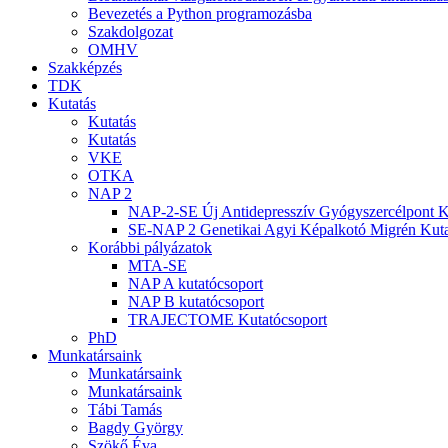
Bevezetés a Python programozásba
Szakdolgozat
OMHV
Szakképzés
TDK
Kutatás
Kutatás
Kutatás
VKE
OTKA
NAP 2
NAP-2-SE Új Antidepresszív Gyógyszercélpont K
SE-NAP 2 Genetikai Agyi Képalkotó Migrén Kuta
Korábbi pályázatok
MTA-SE
NAP A kutatócsoport
NAP B kutatócsoport
TRAJECTOME Kutatócsoport
PhD
Munkatársaink
Munkatársaink
Munkatársaink
Tábi Tamás
Bagdy György
Szökő Éva