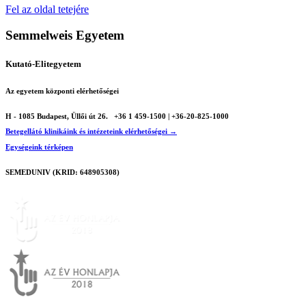
Fel az oldal tetejére
Semmelweis Egyetem
Kutató-Elitegyetem
Az egyetem központi elérhetőségei
H - 1085 Budapest, Üllői út 26.
+36 1 459-1500 | +36-20-825-1000
Betegellátó klinikáink és intézeteink elérhetőségei →
Egységeink térképen
SEMEDUNIV (KRID: 648905308)