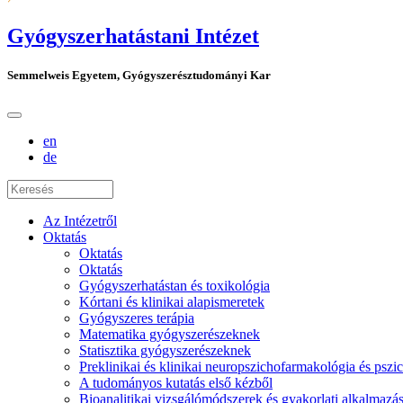
Gyógyszerhatástani Intézet
Semmelweis Egyetem, Gyógyszerésztudományi Kar
en
de
Az Intézetről
Oktatás
Oktatás
Oktatás
Gyógyszerhatástan és toxikológia
Kórtani és klinikai alapismeretek
Gyógyszeres terápia
Matematika gyógyszerészeknek
Statisztika gyógyszerészeknek
Preklinikai és klinikai neuropszichofarmakológia és psz
A tudományos kutatás első kézből
Bioanalitikai vizsgálómódszerek és gyakorlati alkalmaz