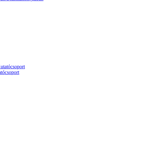
utatócsoport
tócsoport